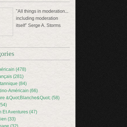
"All things in moderation...
including moderation
itself" Serge A. Storms
ories
éricain (478)
ançais (281)
itannique (84)
tino-Américain (66)
ture &Quot;Blanche&Quot; (58)
(54)
 Et Aventures (47)
lien (33)
nage (32)