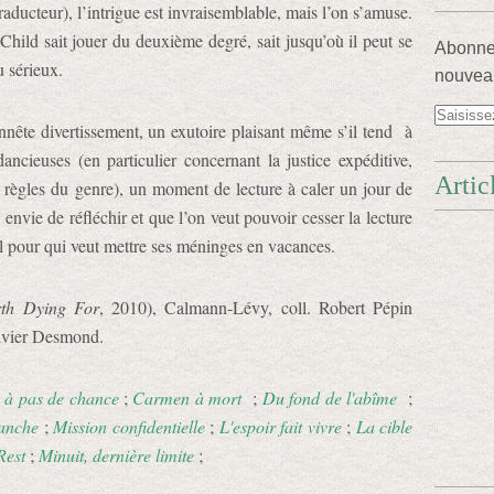
traducteur), l’intrigue est invraisemblable, mais l’on s’amuse.
Child sait jouer du deuxième degré, sait jusqu’où il peut se
Abonnez
 sérieux.
nouveau
nête divertissement, un exutoire plaisant même s’il tend à
dancieuses (en particulier concernant la justice expéditive,
Artic
s règles du genre), un moment de lecture à caler un jour de
envie de réfléchir et que l’on veut pouvoir cesser la lecture
al pour qui veut mettre ses méninges en vacances.
th Dying For
, 2010), Calmann-Lévy, coll. Robert Pépin
livier Desmond.
e à pas de chance
;
Carmen à mort
;
Du fond de l'abîme
;
lanche
;
Mission confidentielle
;
L'espoir fait vivre
;
La cible
Rest
;
Minuit, dernière limite
;