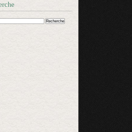
erche