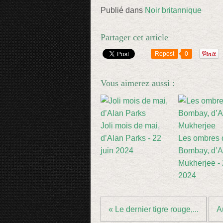
Publié dans
Noir britannique
Partager cet article
Repost
0
Vous aimerez aussi :
Joli mois de mai,
d’Alan Parks - 22
Les ombres 
juin 2024
Bombay, d’A
Mukherjee -
2024
« Le dernier tigre rouge,...
A