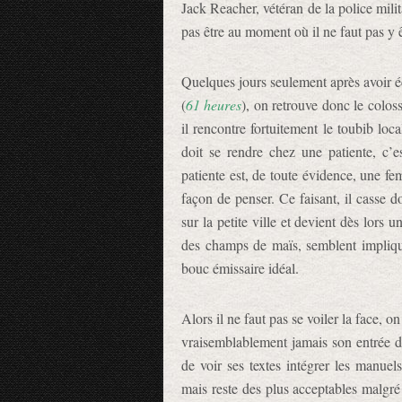
Jack Reacher, vétéran de la police militai
pas être au moment où il ne faut pas y ê
Quelques jours seulement après avoir
(
61 heures
), on retrouve donc le colo
il rencontre fortuitement le toubib l
doit se rendre chez une patiente, c’
patiente est, de toute évidence, une f
façon de penser. Ce faisant, il casse d
sur la petite ville et devient dès lors 
des champs de maïs, semblent impliqué
bouc émissaire idéal.
Alors il ne faut pas se voiler la face, on
vraisemblablement jamais son entrée d
de voir ses textes intégrer les manuel
mais reste des plus acceptables malgr