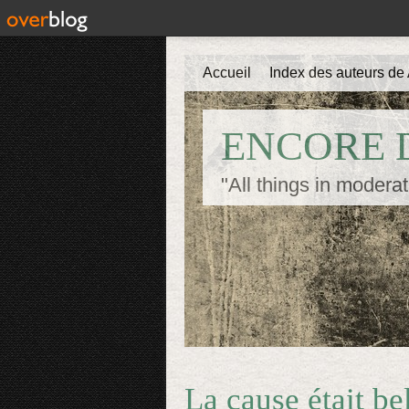
Accueil
Index des auteurs de 
ENCORE D
"All things in moderat
La cause était be