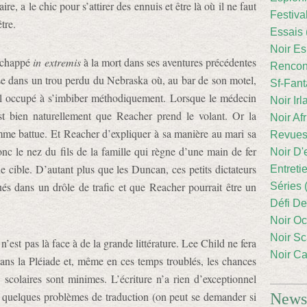
re, a le chic pour s’attirer des ennuis et être là où il ne faut
Festiva
tre.
Essais 
Noir Es
 échappé
in extremis
à la mort dans ses aventures précédentes
Rencont
sse dans un trou perdu du Nebraska où, au bar de son motel,
Sf-Fant
ocal occupé à s’imbiber méthodiquement. Lorsque le médecin
Noir Irl
est bien naturellement que Reacher prend le volant. Or la
Noir Afr
emme battue. Et Reacher d’expliquer à sa manière au mari sa
Revues
onc le nez du fils de la famille qui règne d’une main de fer
Noir D'
une cible. D’autant plus que les Duncan, ces petits dictateurs
Entreti
s dans un drôle de trafic et que Reacher pourrait être un
Séries 
Défi De
Noir Oc
Noir Sc
 n’est pas là face à de la grande littérature. Lee Child ne fera
Noir Ca
ans la Pléiade et, même en ces temps troublés, les chances
s scolaires sont minimes. L’écriture n’a rien d’exceptionnel
é quelques problèmes de traduction (on peut se demander si
Newsl