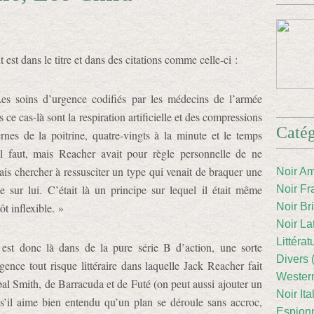
 est dans le titre et dans des citations comme celle-ci :
es soins d’urgence codifiés par les médecins de l’armée
 ce cas-là sont la respiration artificielle et des compressions
Catég
ernes de la poitrine, quatre-vingts à la minute et le temps
il faut, mais Reacher avait pour règle personnelle de ne
ais chercher à ressusciter un type qui venait de braquer une
Noir Am
e sur lui. C’était là un principe sur lequel il était même
Noir Fr
ôt inflexible. »
Noir Br
Noir La
Littéra
est donc là dans de la pure série B d’action, une sorte
Divers 
gence tout risque littéraire dans laquelle Jack Reacher fait
Western
nibal Smith, de Barracuda et de Futé (on peut aussi ajouter un
Noir Ita
’il aime bien entendu qu’un plan se déroule sans accroc,
Espion