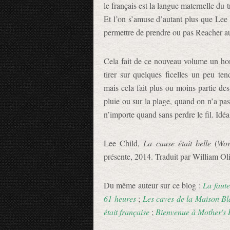
le français est la langue maternelle du 
Et l’on s’amuse d’autant plus que Lee 
permettre de prendre ou pas Reacher au
Cela fait de ce nouveau volume un hon
tirer sur quelques ficelles un peu ten
mais cela fait plus ou moins partie de
pluie ou sur la plage, quand on n’a pas 
n’importe quand sans perdre le fil. Idé
Lee Child,
La cause était belle
(
Wor
présente, 2014. Traduit par William O
Du même auteur sur ce blog :
La faut
61 heures
;
Les caves de la Maison B
était française
;
Bienvenue à Mother's 