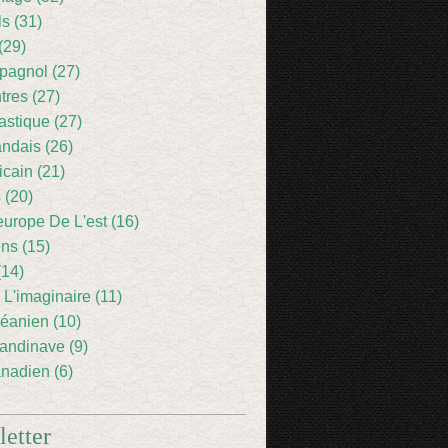
ls (31)
(29)
pagnol (27)
res (27)
astique (27)
andais (26)
icain (21)
 (20)
europe De L'est (16)
ens (15)
(14)
 L'imaginaire (11)
éanien (10)
andinave (9)
nadien (6)
etter