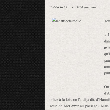
Publié le
11 mai 2014
par Yan
Tout
« L
dans
ext
qu’
jam
arm
plut
On 
d’A
office à la fois, on l'a déjà dit, d’Han
zeste de McGyver au passage). Mais s