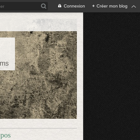
Connexion
+
Créer mon blog
rms
opos