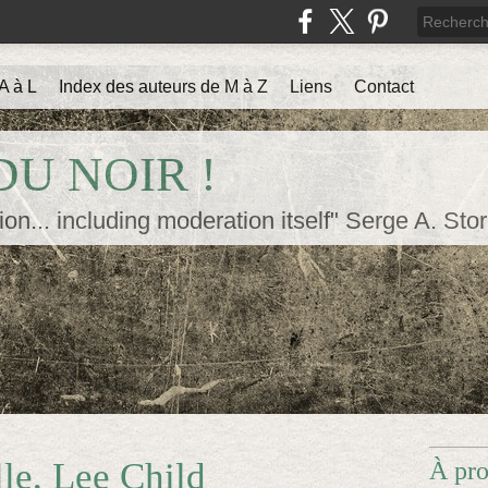
A à L
Index des auteurs de M à Z
Liens
Contact
U NOIR !
ion... including moderation itself" Serge A. Sto
lle, Lee Child
À pr