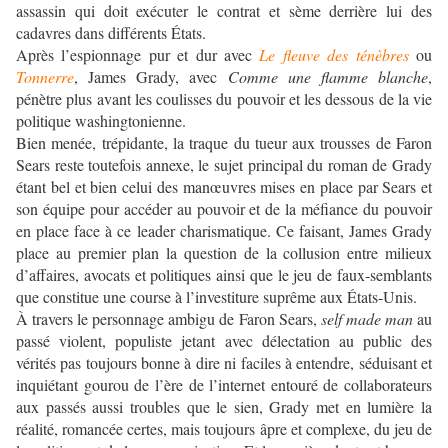
assassin qui doit exécuter le contrat et sème derrière lui des
cadavres dans différents États.
Après l’espionnage pur et dur avec
Le fleuve des ténèbres
ou
Tonnerre
, James Grady, avec
Comme une flamme blanche
,
pénètre plus avant les coulisses du pouvoir et les dessous de la vie
politique washingtonienne.
Bien menée, trépidante, la traque du tueur aux trousses de Faron
Sears reste toutefois annexe, le sujet principal du roman de Grady
étant bel et bien celui des manœuvres mises en place par Sears et
son équipe pour accéder au pouvoir et de la méfiance du pouvoir
en place face à ce leader charismatique. Ce faisant, James Grady
place au premier plan la question de la collusion entre milieux
d’affaires, avocats et politiques ainsi que le jeu de faux-semblants
que constitue une course à l’investiture suprême aux États-Unis.
À travers le personnage ambigu de Faron Sears,
self made man
au
passé violent, populiste jetant avec délectation au public des
vérités pas toujours bonne à dire ni faciles à entendre, séduisant et
inquiétant gourou de l’ère de l’internet entouré de collaborateurs
aux passés aussi troubles que le sien, Grady met en lumière la
réalité, romancée certes, mais toujours âpre et complexe, du jeu de