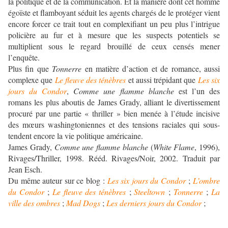
la politique et de la communication. Et la manière dont cet homme
égoïste et flamboyant séduit les agents chargés de le protéger vient
encore forcer ce trait tout en complexifiant un peu plus l’intrigue
policière au fur et à mesure que les suspects potentiels se
multiplient sous le regard brouillé de ceux censés mener
l’enquête.
Plus fin que
Tonnerre
en matière d’action et de romance, aussi
complexe que
Le fleuve des ténèbres
et aussi trépidant que
Les six
jours du Condor
,
Comme une flamme blanche
est l’un des
romans les plus aboutis de James Grady, alliant le divertissement
procuré par une partie « thriller » bien menée à l’étude incisive
des mœurs washingtoniennes et des tensions raciales qui sous-
tendent encore la vie politique américaine.
James Grady,
Comme une flamme blanche
(
White Flame
, 1996),
Rivages/Thriller, 1998. Rééd. Rivages/Noir, 2002. Traduit par
Jean Esch.
Du même auteur sur ce blog :
Les six jours du Condor
;
L’ombre
du Condor
;
Le fleuve des ténèbres
;
Steeltown
;
Tonnerre
;
La
ville des ombres
;
Mad Dogs
;
Les derniers jours du Condor
;