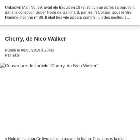
Unknown Man No. 89, avait été traduit en 1978, soit un an après sa parution,
dans la collection Super Noire de Gallimard, par Henri Collard, sous le titre
Homme inconnu n° 89. Il était très vite apparu comme l’un des meilleurs
romans d’un Elmore Leonard...
Cherry, de Nico Walker
Publié le 08/05/2019 à 20:43
Par
Yan
« Note de l’auteur Ce livre est une œuvre de fiction. Ces choses-là n’ont