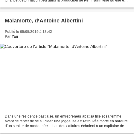
Chance, détonnait un peu dans la production de Kem Nunn telle qu’elle est
connue en France, c’est-à-dire à travers...
Malamorte, d’Antoine Albertini
Publié le 05/05/2019 à 13:42
Par
Yan
Dans une résidence bastiaise, un entrepreneur abat sa fille et sa femme
avant de tenter de se suicider, une joggeuse est retrouvée morte en bordure
d’un sentier de randonnée… Les deux affaires échoient à un capitaine de
police placardisé. Pour avoir en...