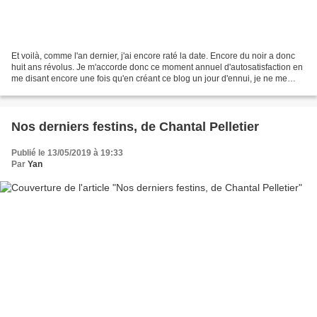
Et voilà, comme l'an dernier, j'ai encore raté la date. Encore du noir a donc
huit ans révolus. Je m'accorde donc ce moment annuel d'autosatisfaction en
me disant encore une fois qu'en créant ce blog un jour d'ennui, je ne me
doutais pas des horizons...
Nos derniers festins, de Chantal Pelletier
Publié le 13/05/2019 à 19:33
Par
Yan