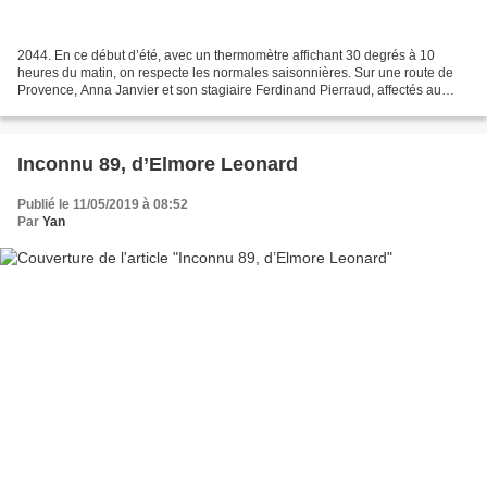
2044. En ce début d’été, avec un thermomètre affichant 30 degrés à 10
heures du matin, on respecte les normales saisonnières. Sur une route de
Provence, Anna Janvier et son stagiaire Ferdinand Pierraud, affectés au
contrôle alimentaire, se rendent sur...
Inconnu 89, d’Elmore Leonard
Publié le 11/05/2019 à 08:52
Par
Yan