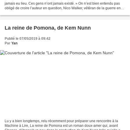
jamais eu lieu. Ces gens n’ont jamais existé. » On n’est bien entendu pas
obligé de croire l’auteur en question, Nico Walker, vétéran de la guerre en
Irak, héroïnomane et emprisonné...
La reine de Pomona, de Kem Nunn
Publié le 07/05/2019 à 09:42
Par
Yan
Lu y a bien longtemps, relu récemment pour préparer une rencontre à la
Machine à Lire, La reine de Pomona est un roman doux-amer qui, avant