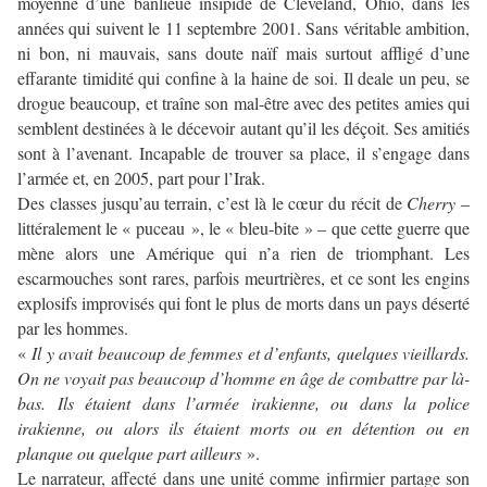
moyenne d’une banlieue insipide de Cleveland, Ohio, dans les
années qui suivent le 11 septembre 2001. Sans véritable ambition,
ni bon, ni mauvais, sans doute naïf mais surtout affligé d’une
effarante timidité qui confine à la haine de soi. Il deale un peu, se
drogue beaucoup, et traîne son mal-être avec des petites amies qui
semblent destinées à le décevoir autant qu’il les déçoit. Ses amitiés
sont à l’avenant. Incapable de trouver sa place, il s’engage dans
l’armée et, en 2005, part pour l’Irak.
Des classes jusqu’au terrain, c’est là le cœur du récit de
Cherry
–
littéralement le « puceau », le « bleu-bite » – que cette guerre que
mène alors une Amérique qui n’a rien de triomphant. Les
escarmouches sont rares, parfois meurtrières, et ce sont les engins
explosifs improvisés qui font le plus de morts dans un pays déserté
par les hommes.
«
Il y avait beaucoup de femmes et d’enfants, quelques vieillards.
On ne voyait pas beaucoup d’homme en âge de combattre par là-
bas. Ils étaient dans l’armée irakienne, ou dans la police
irakienne, ou alors ils étaient morts ou en détention ou en
planque ou quelque part ailleurs
».
Le narrateur, affecté dans une unité comme infirmier partage son