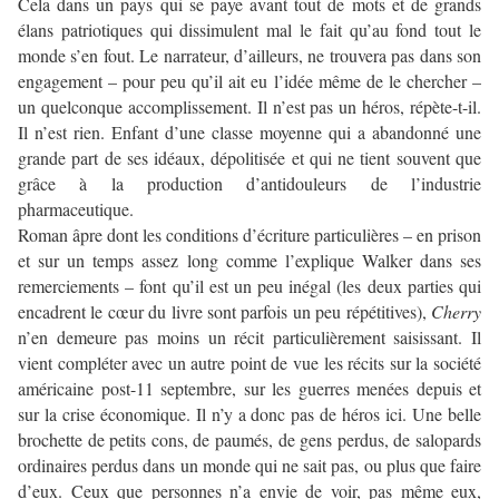
Cela dans un pays qui se paye avant tout de mots et de grands
élans patriotiques qui dissimulent mal le fait qu’au fond tout le
monde s’en fout. Le narrateur, d’ailleurs, ne trouvera pas dans son
engagement – pour peu qu’il ait eu l’idée même de le chercher –
un quelconque accomplissement. Il n’est pas un héros, répète-t-il.
Il n’est rien. Enfant d’une classe moyenne qui a abandonné une
grande part de ses idéaux, dépolitisée et qui ne tient souvent que
grâce à la production d’antidouleurs de l’industrie
pharmaceutique.
Roman âpre dont les conditions d’écriture particulières – en prison
et sur un temps assez long comme l’explique Walker dans ses
remerciements – font qu’il est un peu inégal (les deux parties qui
encadrent le cœur du livre sont parfois un peu répétitives),
Cherry
n’en demeure pas moins un récit particulièrement saisissant. Il
vient compléter avec un autre point de vue les récits sur la société
américaine post-11 septembre, sur les guerres menées depuis et
sur la crise économique. Il n’y a donc pas de héros ici. Une belle
brochette de petits cons, de paumés, de gens perdus, de salopards
ordinaires perdus dans un monde qui ne sait pas, ou plus que faire
d’eux. Ceux que personnes n’a envie de voir, pas même eux,