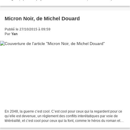
des airs de crépuscule des gangsters....
Micron Noir, de Michel Douard
Publié le 27/10/2015 à 09:59
Par
Yan
En 2048, la guerre c’est cool. C’est cool pour ceux qui la regardent pour ce
qu’elle est devenue, un règlement des conflits interétatiques par voie de
téléréalité, et c’est cool pour ceux qui la font, comme le héros du roman et
son compagnon Gros Luc,...