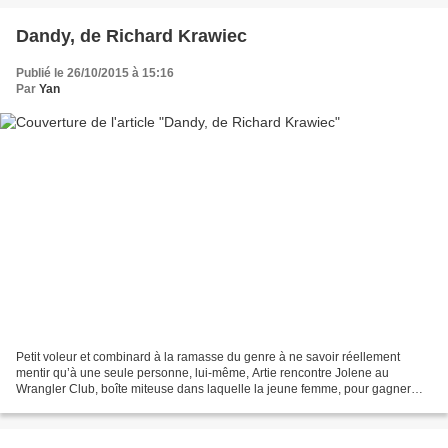
Dandy, de Richard Krawiec
Publié le 26/10/2015 à 15:16
Par
Yan
Petit voleur et combinard à la ramasse du genre à ne savoir réellement
mentir qu’à une seule personne, lui-même, Artie rencontre Jolene au
Wrangler Club, boîte miteuse dans laquelle la jeune femme, pour gagner
quelques dollars, à accepté de combattre...