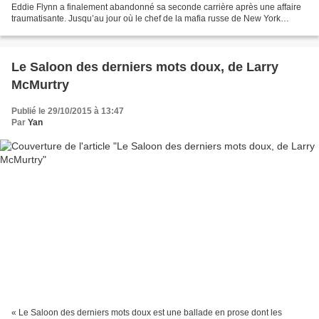
Eddie Flynn a finalement abandonné sa seconde carrière après une affaire
traumatisante. Jusqu’au jour où le chef de la mafia russe de New York
débarque avec, dans un sac, la tête de...
Le Saloon des derniers mots doux, de Larry
McMurtry
Publié le 29/10/2015 à 13:47
Par
Yan
« Le Saloon des derniers mots doux est une ballade en prose dont les