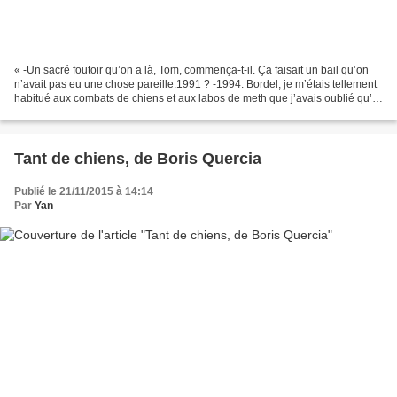
« -Un sacré foutoir qu’on a là, Tom, commença-t-il. Ça faisait un bail qu’on
n’avait pas eu une chose pareille.1991 ? -1994. Bordel, je m’étais tellement
habitué aux combats de chiens et aux labos de meth que j’avais oublié qu’il
y a encore des gens qui...
Tant de chiens, de Boris Quercia
Publié le 21/11/2015 à 14:14
Par
Yan