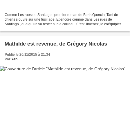
Comme Les rues de Santiago , premier roman de Boris Quercia, Tant de
chiens s’ouvre sur une fusillade. Et encore comme dans Les rues de
Santiago , quelqu’un va rester sur le carreau. C’est Jiménez, le coéquipier
de Santiago Quiñones qui y passe cette...
Mathilde est revenue, de Grégory Nicolas
Publié le 20/11/2015 à 21:34
Par
Yan