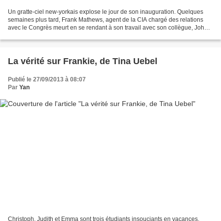
Un gratte-ciel new-yorkais explose le jour de son inauguration. Quelques
semaines plus tard, Frank Mathews, agent de la CIA chargé des relations
avec le Congrès meurt en se rendant à son travail avec son collègue, John
Lang. Si la thèse d’une balle perdue...
La vérité sur Frankie, de Tina Uebel
Publié le 27/09/2013 à 08:07
Par
Yan
Christoph, Judith et Emma sont trois étudiants insouciants en vacances.