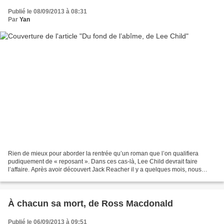
Publié le 08/09/2013 à 08:31
Par
Yan
Rien de mieux pour aborder la rentrée qu’un roman que l’on qualifiera
pudiquement de « reposant ». Dans ces cas-là, Lee Child devrait faire
l’affaire. Après avoir découvert Jack Reacher il y a quelques mois, nous
procédons à un retour en arrière en lisant...
À chacun sa mort, de Ross Macdonald
Publié le 06/09/2013 à 09:51