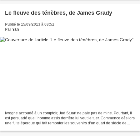
Le fleuve des ténèbres, de James Grady
Publié le 15/09/2013 à 08:52
Par
Yan
Ivrogne accoudé à un comptoir, Jud Stuart ne paie pas de mine. Pourtant, il
est persuadé que l’homme assis derrière lui veut le tuer. Commence dès lors
une fuite éperdue qui fait remonter les souvenirs d’un quart de siècle de
mauvais coups et de missions...