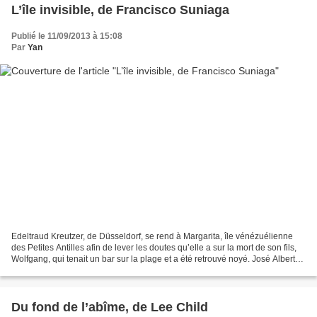
L’île invisible, de Francisco Suniaga
Publié le 11/09/2013 à 15:08
Par
Yan
Edeltraud Kreutzer, de Düsseldorf, se rend à Margarita, île vénézuélienne
des Petites Antilles afin de lever les doutes qu’elle a sur la mort de son fils,
Wolfgang, qui tenait un bar sur la plage et a été retrouvé noyé. José Alberto
Benítez, avocat, est...
Du fond de l’abîme, de Lee Child