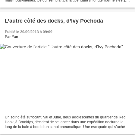
mais nous-mêmes. Ce qui semblait parfait pendant si longtemps ne s’est pas
révélé supérieur à ce...
L’autre côté des docks, d’Ivy Pochoda
Publié le 20/09/2013 à 09:09
Par
Yan
Un soir d’été suffocant, Val et June, deux adolescentes du quartier de Red
Hook, à Brooklyn, décident de se lancer dans une expédition nocturne le
long de la baie à bord d’un canot pneumatique. Une escapade qui s’achève
de manière dramatique et qui, si...