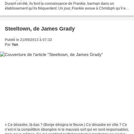
Durant cet été, ils font la connaissance de Frankie, barman dans un
établissement qu’ils fréquentent. Un jour, Frankie avoue à Christoph qu’il est
en fait un espion chargé de la lutte...
Steeltown, de James Grady
Publié le 21/09/2013 à 07:32
Par
Yan
« Ce désastre, là-bas ? (Borge désigna le fleuve.) Ce désastre en ville ? Ce
n’est ni la compétition étrangère ni le mauvais sort qui en sont responsables,