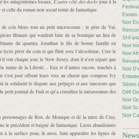
gré les antagonismes locaux,
L’autre côté des docks
joue à la
Festiva
r et celle du roman noir social teinté de fantastique.
Essais 
Noir Es
r de cols bleus tout un petit microcosme : le père de Val,
Rencont
picier libanais qui voudrait faire de sa boutique un lieu de
Sf-Fant
bitants du quartier, Jonathan le fils de bonne famille en
Noir Irl
lycée privé du coin et qui flirte avec l’alcoolisme, Cree le
Noir Afr
u’il voit chaque jour, le New Jersey, dont il n’est séparé que
Revues
e la statue de la Liberté… Eux et d’autres encore, touchés à
Noir D'
ui s’est joué offrent leurs voix au chœur que compose Ivy
Entreti
où la solidarité le dispute aux préjugés et aux rancœurs que
Séries 
du petit journal de Fadi et qu’a cristallisé la mésaventure des
Défi De
Noir Oc
Noir Sc
Noir Ca
 des personnages de Ren, de Monique et de la mère de Cree,
ns le précédent et baigné de fantastique. Lieux abandonnés
 à la surface pour, là aussi, faire apparaître les lignes de
Newsl