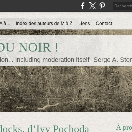
A à L
Index des auteurs de M à Z
Liens
Contact
U NOIR !
ion... including moderation itself" Serge A. Sto
 docks, d’Ivy Pochoda
À pr