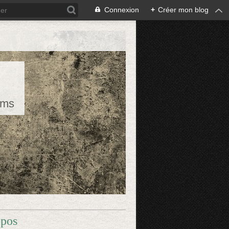
Connexion
+
Créer mon blog
rms
opos