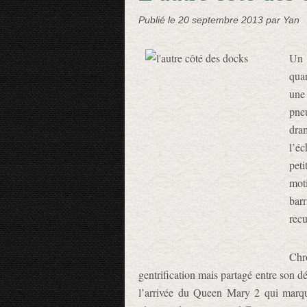
Publié le
20 septembre 2013
par Yan
Un 
qua
une
pne
dra
l’éc
pet
moti
barr
recu
Chr
gentrification mais partagé entre son d
l’arrivée du Queen Mary 2 qui marque