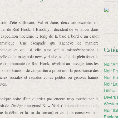
soir d’été suffocant, Val et June, deux adolescentes du
rtier de Red Hook, à Brooklyn, décident de se lancer dans
 expédition nocturne le long de la baie à bord d’un canot
umatique. Une escapade qui s’achève de manière
Catég
matique et qui, si elle n’est qu’un microévénement à
helle de la mégapole new-yorkaise, touche de plein fouet la
ite communauté de Red Hook, révélant au passage tous les
Noir Am
fs de désunion de ce quartier a priori uni, la persistance des
Noir Fr
ières sociales et raciales et les petites ou grosses haines
Noir Br
ites.
Noir La
Littéra
Divers 
onique noire d’un quartier pas encore trop touché par la
Western
ésir de s’intégrer au grand New York (l’attente lancinante de
Noir Ita
 le début et la fin du roman) et celui de conserver son
Espion