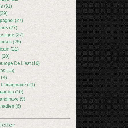
ls (31)
(29)
pagnol (27)
res (27)
astique (27)
andais (26)
icain (21)
 (20)
europe De L'est (16)
ens (15)
(14)
 L'imaginaire (11)
éanien (10)
andinave (9)
nadien (6)
etter