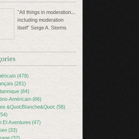
"All things in moderation...
including moderation
itself" Serge A. Storms
ories
éricain (478)
ançais (281)
itannique (84)
tino-Américain (66)
ture &Quot;Blanche&Quot; (58)
(54)
 Et Aventures (47)
lien (33)
nage (32)