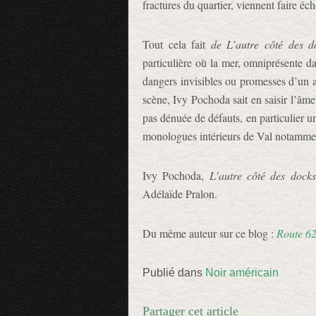
fractures du quartier, viennent faire éc
Tout cela fait
de L’autre côté des d
particulière où la mer, omniprésente da
dangers invisibles ou promesses d’un a
scène, Ivy Pochoda sait en saisir l’âme
pas dénuée de défauts, en particulier un
monologues intérieurs de Val notammen
Ivy Pochoda,
L’autre côté des docks
Adélaïde Pralon.
Du même auteur sur ce blog :
Route 6
Publié dans
Noir américain
Partager cet article