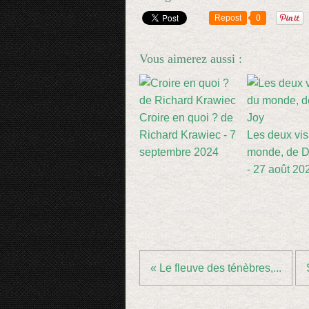
Repost
0
Vous aimerez aussi :
Croire en quoi ? de
Richard Krawiec - 7
Les deux vi
septembre 2024
monde, de D
- 27 août 20
« Le fleuve des ténèbres,...