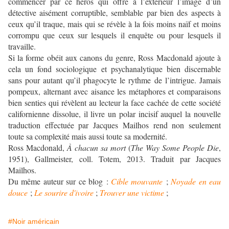
commencer par ce héros qui offre à l’extérieur l’image d’un
détective aisément corruptible, semblable par bien des aspects à
ceux qu’il traque, mais qui se révèle à la fois moins naïf et moins
corrompu que ceux sur lesquels il enquête ou pour lesquels il
travaille.
Si la forme obéit aux canons du genre, Ross Macdonald ajoute à
cela un fond sociologique et psychanalytique bien discernable
sans pour autant qu’il phagocyte le rythme de l’intrigue. Jamais
pompeux, alternant avec aisance les métaphores et comparaisons
bien senties qui révèlent au lecteur la face cachée de cette société
californienne dissolue, il livre un polar incisif auquel la nouvelle
traduction effectuée par Jacques Mailhos rend non seulement
toute sa complexité mais aussi toute sa modernité.
Ross Macdonald,
À chacun sa mort
(
The Way Some People Die
,
1951), Gallmeister, coll. Totem, 2013. Traduit par Jacques
Mailhos.
Du même auteur sur ce blog :
Cible mouvante
;
Noyade en eau
douce
;
Le sourire d'ivoire
;
Trouver une victime
;
#Noir américain