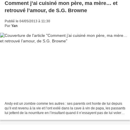
Comment j’ai cuisiné mon père, ma mère… et
retrouvé l’amour, de S.G. Browne
Publié le 04/05/2013 à 11:30
Par
Yan
Andy est un zombie comme les autres : ses parents ont honte de lui depuis
qu’il est revenu à la vie et l’ont exilé dans la cave à vin de papa, les passants
lui jettent de la nourriture en l’insultant quand il n’essayent pas de lui voler
un membre, son...