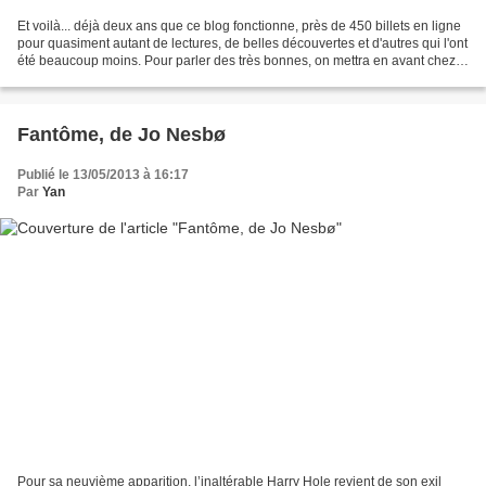
Et voilà... déjà deux ans que ce blog fonctionne, près de 450 billets en ligne
pour quasiment autant de lectures, de belles découvertes et d'autres qui l'ont
été beaucoup moins. Pour parler des très bonnes, on mettra en avant chez
les étrangers le fabuleux...
Fantôme, de Jo Nesbø
Publié le 13/05/2013 à 16:17
Par
Yan
Pour sa neuvième apparition, l’inaltérable Harry Hole revient de son exil