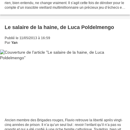
rien, bien entendu, ne change vraiment. Il s’agit cette fois de dérober pour le
compte d’un irascible vieillard multimillionnaire un précieux jeu d’échecs en
or et pierres précieuses...
Le salaire de la haine, de Luca Poldelmengo
Publié le 11/05/2013 à 16:59
Par
Yan
Ancien membre des Brigades rouges, Flavio retrouve la liberté après vingt-
cinq années de prison. Il n’a qu’un seul but : revoir l’enfant qu’il n’a pas vu
grandir et qui a été confié à une riche famille catholique. Toutefois, bien vite,