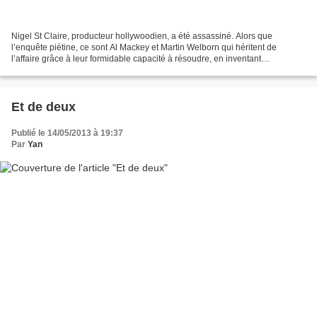
Nigel St Claire, producteur hollywoodien, a été assassiné. Alors que
l’enquête piétine, ce sont Al Mackey et Martin Welborn qui héritent de
l’affaire grâce à leur formidable capacité à résoudre, en inventant
d’incroyables histoires et en mettant de préférence...
Et de deux
Publié le 14/05/2013 à 19:37
Par
Yan