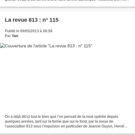
il va s’apercevoir...
La revue 813 : n° 115
Publié le 09/05/2013 à 08:56
Par
Yan
On a déjà dit ici tout le bien que l’on pensait de la mue opérée depuis
quelques années, tant sur la forme que sur le fond, par la revue de
l’association 813 sous l’impulsion en particulier de Jeanne Guyon, Hervé
Delouche et de Gwenaëlle Desnoyers. Ce...