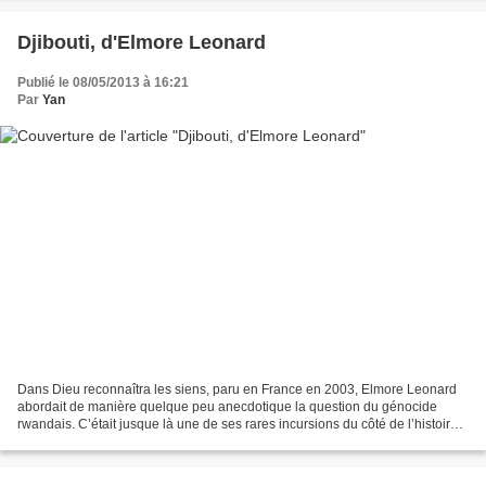
Djibouti, d'Elmore Leonard
Publié le 08/05/2013 à 16:21
Par
Yan
Dans Dieu reconnaîtra les siens, paru en France en 2003, Elmore Leonard
abordait de manière quelque peu anecdotique la question du génocide
rwandais. C’était jusque là une de ses rares incursions du côté de l’histoire
récente et de l’actualité géopolitique....