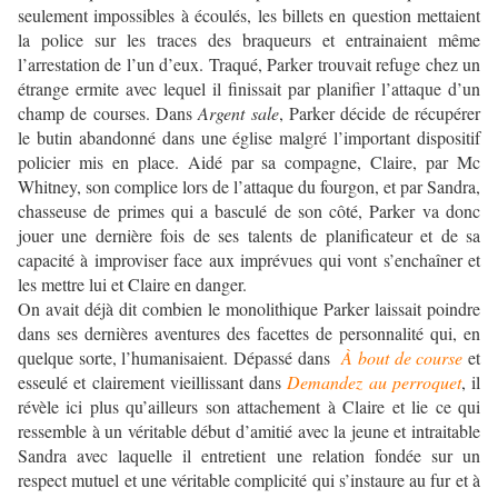
seulement impossibles à écoulés, les billets en question mettaient
la police sur les traces des braqueurs et entrainaient même
l’arrestation de l’un d’eux. Traqué, Parker trouvait refuge chez un
étrange ermite avec lequel il finissait par planifier l’attaque d’un
champ de courses. Dans
Argent sale
, Parker décide de récupérer
le butin abandonné dans une église malgré l’important dispositif
policier mis en place. Aidé par sa compagne, Claire, par Mc
Whitney, son complice lors de l’attaque du fourgon, et par Sandra,
chasseuse de primes qui a basculé de son côté, Parker va donc
jouer une dernière fois de ses talents de planificateur et de sa
capacité à improviser face aux imprévues qui vont s’enchaîner et
les mettre lui et Claire en danger.
On avait déjà dit combien le monolithique Parker laissait poindre
dans ses dernières aventures des facettes de personnalité qui, en
quelque sorte, l’humanisaient. Dépassé dans
À bout de course
et
esseulé et clairement vieillissant dans
Demandez au perroquet
, il
révèle ici plus qu’ailleurs son attachement à Claire et lie ce qui
ressemble à un véritable début d’amitié avec la jeune et intraitable
Sandra avec laquelle il entretient une relation fondée sur un
respect mutuel et une véritable complicité qui s’instaure au fur et à