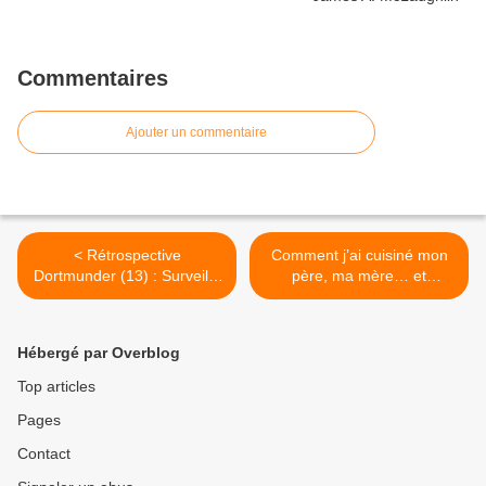
Commentaires
Ajouter un commentaire
< Rétrospective
Comment j’ai cuisiné mon
Dortmunder (13) : Surveille
père, ma mère… et
tes arrières, de Donald
retrouvé l’amour, de S.G.
Westlake
Browne >
Hébergé par Overblog
Top articles
Pages
Contact