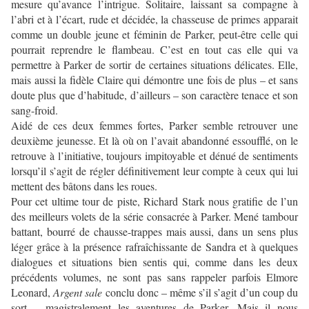
mesure qu’avance l’intrigue. Solitaire, laissant sa compagne à
l’abri et à l’écart, rude et décidée, la chasseuse de primes apparait
comme un double jeune et féminin de Parker, peut-être celle qui
pourrait reprendre le flambeau. C’est en tout cas elle qui va
permettre à Parker de sortir de certaines situations délicates. Elle,
mais aussi la fidèle Claire qui démontre une fois de plus – et sans
doute plus que d’habitude, d’ailleurs – son caractère tenace et son
sang-froid.
Aidé de ces deux femmes fortes, Parker semble retrouver une
deuxième jeunesse. Et là où on l’avait abandonné essoufflé, on le
retrouve à l’initiative, toujours impitoyable et dénué de sentiments
lorsqu’il s’agit de régler définitivement leur compte à ceux qui lui
mettent des bâtons dans les roues.
Pour cet ultime tour de piste, Richard Stark nous gratifie de l’un
des meilleurs volets de la série consacrée à Parker. Mené tambour
battant, bourré de chausse-trappes mais aussi, dans un sens plus
léger grâce à la présence rafraîchissante de Sandra et à quelques
dialogues et situations bien sentis qui, comme dans les deux
précédents volumes, ne sont pas sans rappeler parfois Elmore
Leonard,
Argent sale
conclu donc – même s’il s’agit d’un coup du
sort – magistralement les aventures de Parker. Mais il nous