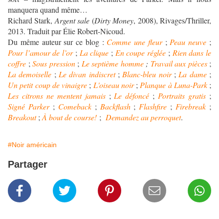
manquera quand même…
Richard Stark,
Argent sale
(
Dirty Money
, 2008), Rivages/Thriller,
2013. Traduit par Élie Robert-Nicoud.
Du même auteur sur ce blog :
Comme une fleur
;
Peau neuve
;
Pour l’amour de l’or
;
La clique
;
En coupe réglée
;
Rien dans le
coffre
;
Sous pression
;
Le septième homme
;
Travail aux pièces
;
La demoiselle
;
Le divan indiscret
;
Blanc-bleu noir
;
La dame
;
Un petit coup de vinaigre
;
L'oiseau noir
;
Planque à Luna-Park
;
Les citrons ne mentent jamais
;
Le défoncé
;
Portraits gratis
;
Signé Parker
;
Comeback
;
Backflash
;
Flashfire
;
Firebreak
;
Breakout
;
À bout de course!
;
Demandez au perroquet
.
#Noir américain
Partager