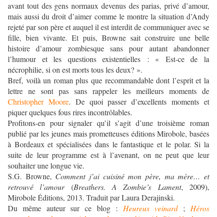
avant tout des gens normaux devenus des parias, privé d’amour,
mais aussi du droit d’aimer comme le montre la situation d’Andy
rejeté par son père et auquel il est interdit de communiquer avec se
fille, bien vivante. Et puis, Browne sait construire une belle
histoire d’amour zombiesque sans pour autant abandonner
l’humour et les questions existentielles : « Est-ce de la
nécrophilie, si on est morts tous les deux? ».
Bref, voilà un roman plus que recommandable dont l’esprit et la
lettre ne sont pas sans rappeler les meilleurs moments de
Christopher Moore
. De quoi passer d’excellents moments et
piquer quelques fous rires incontrôlables.
Profitons-en pour signaler qu’il s’agit d’une troisième roman
publié par les jeunes mais prometteuses éditions Mirobole, basées
à Bordeaux et spécialisées dans le fantastique et le polar. Si la
suite de leur programme est à l’avenant, on ne peut que leur
souhaiter une longue vie.
S.G. Browne,
Comment j’ai cuisiné mon père, ma mère… et
retrouvé l’amour
(
Breathers. A Zombie’s Lament
, 2009),
Mirobole Éditions, 2013. Traduit par Laura Derajinski.
Du même auteur sur ce blog :
Heureux veinard
;
Héros