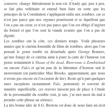
conserve, change littéralement la non-vie d’Andy qui, peu à peu,
se fait plus velléitaire et entend bien faire en sorte que les
principes de la Constitution s’appliquent enfin aux zombies, car ce
n’est pas parce que nos organes pourrissent et se liquéfient que
l’on a pas un cœur, ce n’est pas parce que l’on est obligé d’ingérer
du formol et que l’on sent la viande avariée que l’on a pas de
dignité.
Les zombies ont la côte, ces derniers temps. Voilà plusieurs
années que le cinéma fourmille de films de zombies, alors que l’on
pensait le genre tombé en désuétude après George Romero,
qu’une frange de ce cinéma aime à jouer la carte de l’humour (on
pense notamment à
Shaun of the dead
,
Bienvenue à Zombieland
ou encore
Fido
) et qu’un pan de la littérature d’horreur suit le
mouvement (en particulier Max Brooks, apparemment, que nous
n’avons pas encore eu l’occasion de lire). Reste qu’à part quelques
rares exceptions (notamment
Fido
, justement) et souvent de
manière superficielle, ces œuvres laissent peu de place à l’étude
de la personnalité du zombie (oui, je sais, j’ai moi aussi du mal à
prendre cette phrase au sérieux).
La très bonne idée de S.G. Browne est donc de nous faire un récit