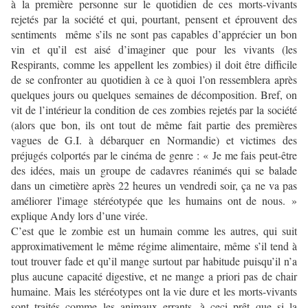
à la première personne sur le quotidien de ces morts-vivants
rejetés par la société et qui, pourtant, pensent et éprouvent des
sentiments même s’ils ne sont pas capables d’apprécier un bon
vin et qu’il est aisé d’imaginer que pour les vivants (les
Respirants, comme les appellent les zombies) il doit être difficile
de se confronter au quotidien à ce à quoi l’on ressemblera après
quelques jours ou quelques semaines de décomposition. Bref, on
vit de l’intérieur la condition de ces zombies rejetés par la société
(alors que bon, ils ont tout de même fait partie des premières
vagues de G.I. à débarquer en Normandie) et victimes des
préjugés colportés par le cinéma de genre : « Je me fais peut-être
des idées, mais un groupe de cadavres réanimés qui se balade
dans un cimetière après 22 heures un vendredi soir, ça ne va pas
améliorer l'image stéréotypée que les humains ont de nous. »
explique Andy lors d’une virée.
C’est que le zombie est un humain comme les autres, qui suit
approximativement le même régime alimentaire, même s’il tend à
tout trouver fade et qu’il mange surtout par habitude puisqu’il n’a
plus aucune capacité digestive, et ne mange a priori pas de chair
humaine. Mais les stéréotypes ont la vie dure et les morts-vivants
sont traités comme les animaux errants, à ceci prêt que si la