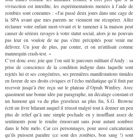
vivisection est interdite, les expérimentations menées à l’aide de
zombies sont courantes : «J'ai passé deux jours dans une cage de
la SPA avant que mes parents ne viennent me récupérer. Aller
réclamer votre enfant mort-vivant et le ramener à la maison peut
causer de sérieux ravages à votre statut social, alors je ne pouvais
pas leur en vouloir de ne pas s'être précipités pour venir me
délivrer. Un jour de plus, par contre, et on m'utilisait comme
mannequin crash-test. »
C’est donc avec joie que l’on suit le parcours militant d’Andy : sa
prise de conscience de la condition indigne dans laquelle sont
rejetés lui et ses congénères, ses premières manifestations timides
en faveur de ses droits civiques et l’écho médiatique qu’il finit par
recevoir jusqu’à être reçu sur le plateau d’Oprah Winfrey. Avec
quasiment une bonne idée par paragraphe, un décalage constant et
un humour qui va du plus graveleux au plus fin, S.G. Browne
écrit un livre hilarant auquel il réussit malgré tout à donner un peu
plus de relief qu’à une simple pochade en y insufflant assez de
sentiments pour le rendre émouvant sans pour autant sombrer
dans le bête mélo. Car ces personnages, pour aussi caricaturaux
qu’ils puissent paraître (ce sont des zombies, bon sang !) sont