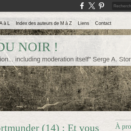
A à L
Index des auteurs de M à Z
Liens
Contact
U NOIR !
ion... including moderation itself" Serge A. Sto
rtmunder (14) : Et vous
À pr