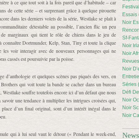
ère à ce que tout soit à la fois pareil que d’habitude – car
Festiva
mans de cette série – et surprenant grâce à quelque pirouette
Essais 
ore dans les derniers volets de la série, Westlake se plaît à
Noir Es
commanditaire détestable au possible, l’ancien flic un peu
Rencont
e de marginaux qui tient le rôle de chiens dans le jeu de
Sf-Fant
 connaître Dortmunder, Kelp, Stan, Tiny et toute la clique
Noir Irl
de les voir interagir avec de nouveaux personnages qui ne
Noir Afr
ras cassés est poursuivie par la poisse.
Revues
Noir D'
ge d’anthologie et quelques scènes pas piqués des vers, en
Entreti
 Brothers qui voit toute la bande se cacher dans un bureau
Séries 
, Westlake souffre toutefois encore ici d’un défaut que nous
Défi De
savoir une tendance à multiplier les intrigues croisées qui,
Noir Oc
Noir Sc
 place d’un final original, sont d’un intérêt inégal dans le
Noir Ca
peu.
ule qui à lui seul vaut le détour (« Pendant le week-end,
Newsl