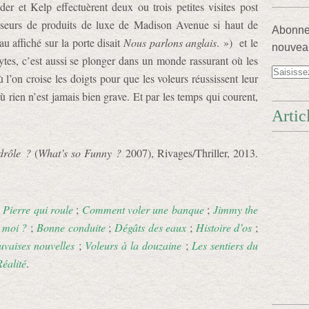
er et Kelp effectuèrent deux ou trois petites visites post
isseurs de produits de luxe de Madison Avenue si haut de
Abonnez
au affiché sur la porte disait
Nous parlons anglais
. ») et le
nouveau
ytes, c’est aussi se plonger dans un monde rassurant où les
 l’on croise les doigts pour que les voleurs réussissent leur
ù rien n’est jamais bien grave. Et par les temps qui courent,
Artic
drôle ?
(
What’s so Funny ?
2007), Rivages/Thriller, 2013.
:
Pierre qui roule
;
Comment voler une banque
;
Jimmy the
 moi ?
;
Bonne conduite
;
Dégâts des eaux
;
Histoire d’os
;
vaises nouvelles
;
Voleurs à la douzaine
;
Les sentiers du
éalité
.