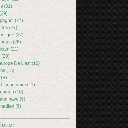
ls (31)
(29)
pagnol (27)
res (27)
astique (27)
andais (26)
icain (21)
 (20)
europe De L'est (16)
ens (15)
(14)
 L'imaginaire (11)
éanien (10)
andinave (9)
nadien (6)
etter