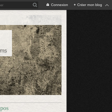
Connexion
+
Créer mon blog
rms
opos