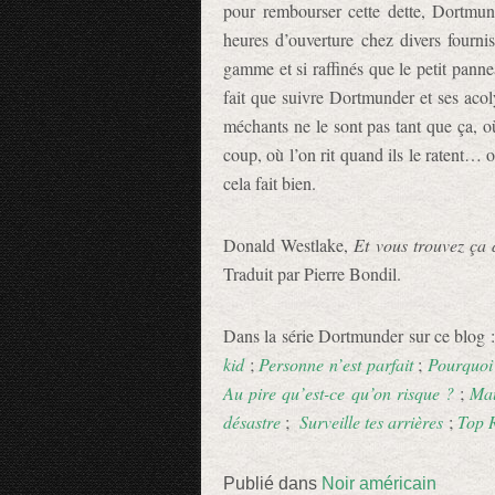
pour rembourser cette dette, Dortmund
heures d’ouverture chez divers fourn
gamme et si raffinés que le petit panne
fait que suivre Dortmunder et ses acol
méchants ne le sont pas tant que ça, où
coup, où l’on rit quand ils le ratent… o
cela fait bien.
Donald Westlake,
Et vous trouvez ça 
Traduit par Pierre Bondil.
Dans la série Dortmunder sur ce blog 
kid
;
Personne n’est parfait
;
Pourquoi
Au pire qu’est-ce qu’on risque ?
;
Mau
désastre
;
Surveille tes arrières
;
Top R
Publié dans
Noir américain