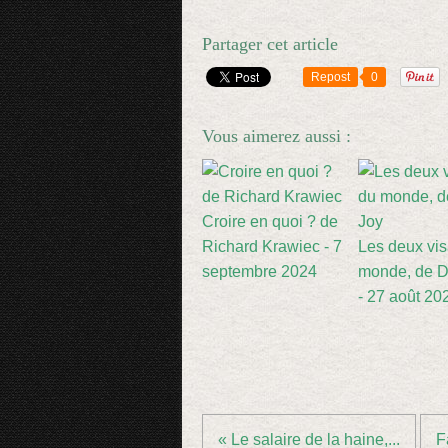
Partager cet article
Repost
0
Vous aimerez aussi :
Croire en quoi ? de
Richard Krawiec - 7
Les deux vi
septembre 2024
monde, de D
- 27 août 20
« Le salaire de la haine,...
F