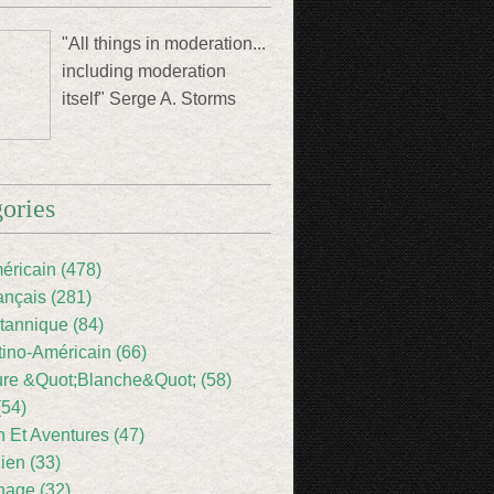
"All things in moderation...
including moderation
itself" Serge A. Storms
ories
éricain (478)
ançais (281)
itannique (84)
tino-Américain (66)
ture &Quot;Blanche&Quot; (58)
(54)
 Et Aventures (47)
lien (33)
nage (32)