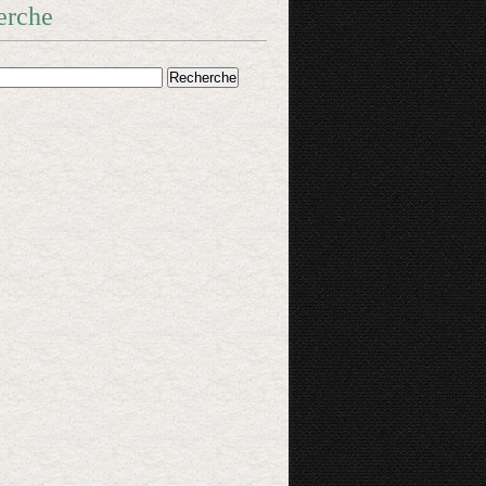
erche