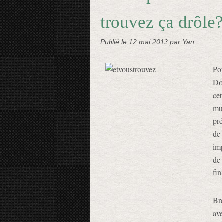
trouvez ça drôle
Publié le
12 mai 2013
par Yan
Po
Do
ce
mu
pr
de
im
de
fin
Br
ave