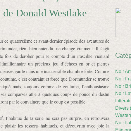
? de Donald Westlake
ur ce quatorzième et avant-dernier épisode des aventures de
rtmunder, rien, bien entendu, ne change vraiment. Il s’agit
Catég
tte fois de dérober pour le compte d’un irascible vieillard
ltimillionnaire un précieux jeu d’échecs en or et pierres
écieuses gardé dans une inaccessible chambre forte. Comme
Noir Am
 coutume, c’est contraint et forcé que Dortmunder se trouve
Noir Fr
pliqué mais, toujours comme de coutume, l’enthousiasme
Noir Br
 ses comparses allié à quelques coups de pouce du destin
Noir La
Littéra
iront par le convaincre que le coup est possible.
Divers 
Western
ef, l’habitué de la série ne sera pas surpris, en retrouvera
Noir Ita
c plaisir les ressorts habituels, et découvrira avec joie la
Espion