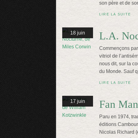
son père et de so
LIRE LA SUITE
L.A. Noc
18 juin
Commençons par l
vitriol de l’antis
nous dit, sur la 
du Monde. Sauf qu
LIRE LA SUITE
Fan Man
17 juin
Paru en 1974, tra
éditions Cambour
Nicolas Richard (