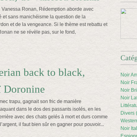
e Vanessa Ronan, Rédemption aborde avec
té et sans manichéisme la question de la
rdon et de la vengeance. Si le thème est rebattu et
onan ne se révèle pas, sur le fond,
Catég
erian back to black,
Noir Am
Noir Fr
ï Doronine
Noir Br
Noir La
mec trapu, gagnait son fric de manière
Littéra
taquant dans le dos des passants isolés, en les
Divers 
rrière avec des chats gelés à mort et durs comme
Western
l’argent, il faut bien sûr en gagner pour pouvoir...
Noir Ita
Espion