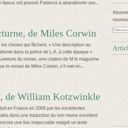
n époux ont poussé Patience à abandonner ses...
Abonnez
nouveau
turne, de Miles Corwin
es choses qui fâchent. « Une description au
Artic
émitisme dans la police de L.A. à cette époque »
couverture du roman, une citation de M le magazine
e le roman de Miles Corwin, s’il met en...
, de William Kotzwinkle
duit en France en 2008 par les excellentes
akis dans une traduction du non moins excellent
encore une fois impeccable malgré un texte