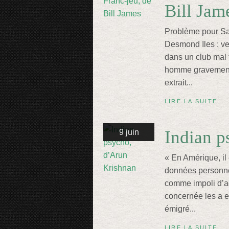
Bill Jam
Problème pour Sar
Desmond Iles : ve
dans un club mal 
homme gravement 
extrait...
LIRE LA SUITE
Indian p
9 juin
« En Amérique, il
données personne
comme impoli d’ad
concernée les a e
émigré...
LIRE LA SUITE