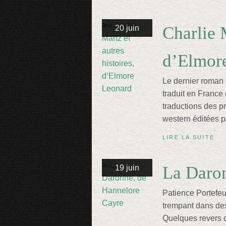
Charlie M
20 juin
d’Elmor
Le dernier roman 
traduit en France
traductions des p
western éditées p
LIRE LA SUITE
La Daro
19 juin
Patience Portefeu
trempant dans des
Quelques revers de