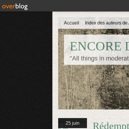
Accueil
Index des auteurs de 
ENCORE D
"All things in moderat
Rédempt
25 juin