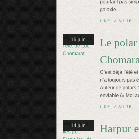
pourtant pas simp
galaxie...
LIRE LA SUITE
Le polar
16 juin
Chomara
C’est déjà l’été e
n’a toujours pas éc
Auteur de polars f
enviable (« Moi auss
LIRE LA SUITE
Harpur et
14 juin