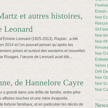
Festiva
Essais 
artz et autres histoires,
Noir Es
Rencont
e Leonard
Sf-Fant
Noir Irl
d’Elmore Leonard (1925-2013), Raylan , a été
Noir Afr
 en 2014 et l’on pouvait penser qu’après les
Revues
remiers polars et surtout des westerns et nouvelles
Noir D'
ar Rivages, l’œuvre de Leonard avait été...
Entreti
Séries 
Défi De
Noir Oc
nne, de Hannelore Cayre
Noir Sc
Noir Ca
x a grandi dans une drôle de famille, entre père
 affaires louches et une mère évaporée.
Newsl
 fortune familiaux, et en particulier les décès de