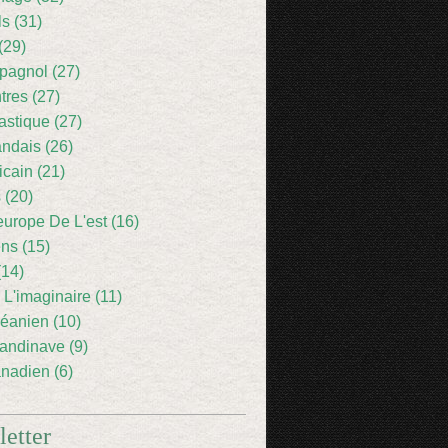
ls (31)
(29)
pagnol (27)
res (27)
astique (27)
andais (26)
icain (21)
 (20)
europe De L'est (16)
ens (15)
(14)
 L'imaginaire (11)
éanien (10)
andinave (9)
nadien (6)
etter