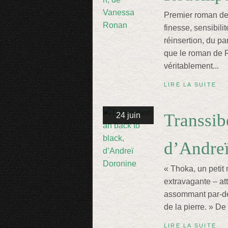
Premier roman d
finesse, sensibili
réinsertion, du pa
que le roman de R
véritablement...
LIRE LA SUITE
Transsib
24 juin
d’Andre
« Thoka, un petit 
extravagante – at
assommant par-de
de la pierre. » De 
LIRE LA SUITE