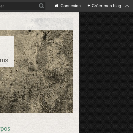
Connexion
+
Créer mon blog
rms
opos