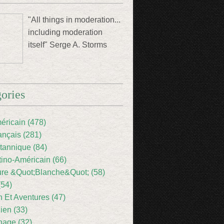
"All things in moderation...
including moderation
itself" Serge A. Storms
ories
éricain (478)
ançais (281)
itannique (84)
tino-Américain (66)
ture &Quot;Blanche&Quot; (58)
(54)
 Et Aventures (47)
lien (33)
nage (32)