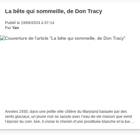
La bête qui sommeille, de Don Tracy
Publié le 19/06/2024 à 07:14
Par
Yan
Années 1930, dans une petite ville côtière du Maryland balayée par des
vents glaciaux, un jeune noir se saoule avec l’eau-de-vie maison que vend
l’épicier du coin. Ivre, il croise le chemin d’une prostituée blanche et la tue.
On n’est pas dans le Sud...