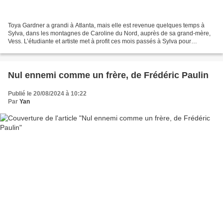
Toya Gardner a grandi à Atlanta, mais elle est revenue quelques temps à
Sylva, dans les montagnes de Caroline du Nord, auprès de sa grand-mère,
Vess. L’étudiante et artiste met à profit ces mois passés à Sylva pour
organiser quelques performances destinées...
Nul ennemi comme un frère, de Frédéric Paulin
Publié le 20/08/2024 à 10:22
Par
Yan