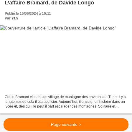
L’affaire Bramard, de Davide Longo
Publié le 15/06/2024 à 10:11
Par
Yan
Corso Bramard vit dans un village de montagne des environs de Turin. Il y a
longtemps de cela il était policier. Aujourd’hui, il enseigne l’histoire dans un
lycée et, dès qu’il le peut il part escalader des montagnes. Solitaire et
taiseux, Bramard semble...
Page suivante >