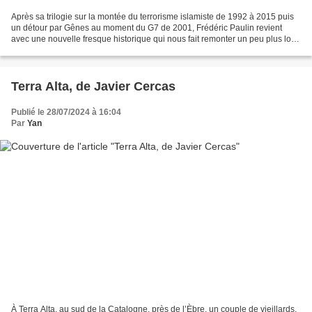
Après sa trilogie sur la montée du terrorisme islamiste de 1992 à 2015 puis
un détour par Gênes au moment du G7 de 2001, Frédéric Paulin revient
avec une nouvelle fresque historique qui nous fait remonter un peu plus loin
dans le temps et nous amène dans...
Terra Alta, de Javier Cercas
Publié le 28/07/2024 à 16:04
Par
Yan
À Terra Alta, au sud de la Catalogne, près de l’Èbre, un couple de vieillards,