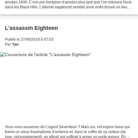
années 1840. C’est une trentaine d’années plus tard que l’on retrouve Huck
dans les Black Hills. L’éternel vagabond semble avoir enfin trouvé un lieu
qui lui plaît. Après des années...
L'assassin Eighteen
Publié le 27/06/2024 à 07:03
Par
Yan
Vous vous souvenez de L’agent Seventeen ? Mais oui, cet espion tueur qui
traine un vieux traumatisme d’enfance et, dans le coffre de sa voiture (de
luxe, nécessairement), un attirail qui suffirait à armer un porte-avions. Eh