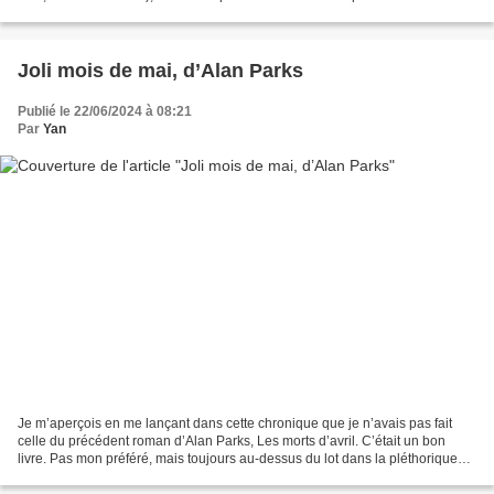
bien il est de retour. Un...
Joli mois de mai, d’Alan Parks
Publié le 22/06/2024 à 08:21
Par
Yan
Je m’aperçois en me lançant dans cette chronique que je n’avais pas fait
celle du précédent roman d’Alan Parks, Les morts d’avril. C’était un bon
livre. Pas mon préféré, mais toujours au-dessus du lot dans la pléthorique
offre de polars. Joli mois de...