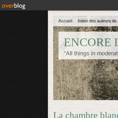
Accueil
Index des auteurs de 
ENCORE D
"All things in moderat
La chambre blan