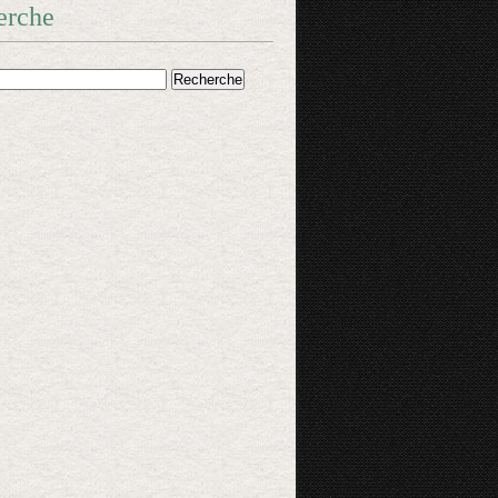
erche