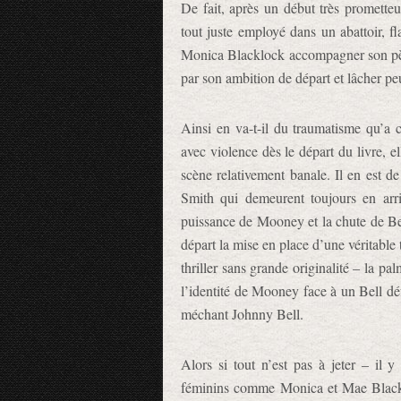
De fait, après un début très promett
tout juste employé dans un abattoir, fl
Monica Blacklock accompagner son pèr
par son ambition de départ et lâcher peu
Ainsi en va-t-il du traumatisme qu’a
avec violence dès le départ du livre, el
scène relativement banale. Il en est d
Smith qui demeurent toujours en arriè
puissance de Mooney et la chute de Bel
départ la mise en place d’une véritable 
thriller sans grande originalité – la pa
l’identité de Mooney face à un Bell déf
méchant Johnny Bell.
Alors si tout n’est pas à jeter – il 
féminins comme Monica et Mae Black