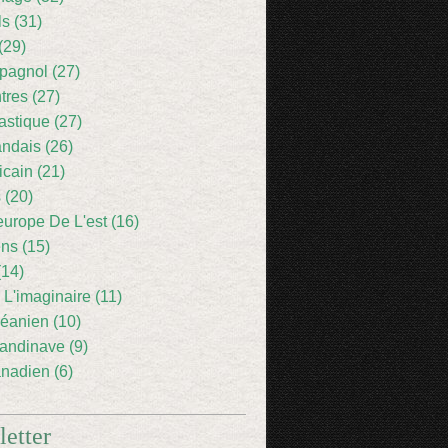
ls (31)
(29)
pagnol (27)
res (27)
astique (27)
andais (26)
icain (21)
 (20)
europe De L'est (16)
ens (15)
(14)
 L'imaginaire (11)
éanien (10)
andinave (9)
nadien (6)
etter