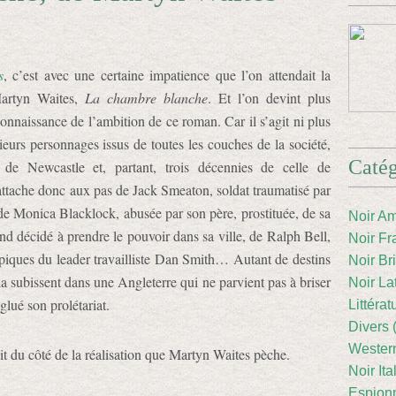
s
, c’est avec une certaine impatience que l’on attendait la
artyn Waites,
La chambre blanche
. Et l’on devint plus
connaissance de l’ambition de ce roman. Car il s’agit ni plus
sieurs personnages issus de toutes les couches de la société,
Catég
e de Newcastle et, partant, trois décennies de celle de
’attache donc aux pas de Jack Smeaton, soldat traumatisé par
, de Monica Blacklock, abusée par son père, prostituée, de sa
Noir Am
nd décidé à prendre le pouvoir dans sa ville, de Ralph Bell,
Noir Fr
opiques du leader travailliste Dan Smith… Autant de destins
Noir Br
u la subissent dans une Angleterre qui ne parvient pas à briser
Noir La
glué son prolétariat.
Littéra
Divers 
Western
ait du côté de la réalisation que Martyn Waites pèche.
Noir Ita
Espion