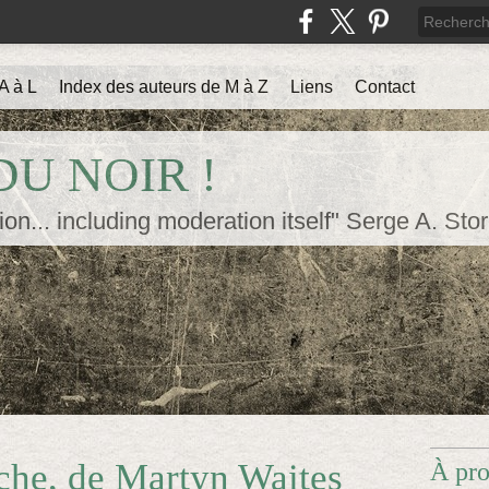
A à L
Index des auteurs de M à Z
Liens
Contact
U NOIR !
ion... including moderation itself" Serge A. Sto
che, de Martyn Waites
À pr