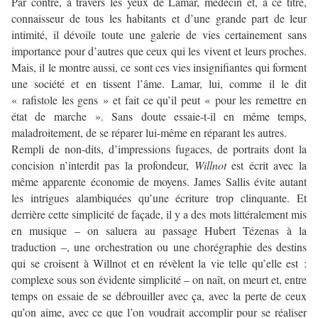
Par contre, à travers les yeux de Lamar, médecin et, à ce titre,
connaisseur de tous les habitants et d’une grande part de leur
intimité, il dévoile toute une galerie de vies certainement sans
importance pour d’autres que ceux qui les vivent et leurs proches.
Mais, il le montre aussi, ce sont ces vies insignifiantes qui forment
une société et en tissent l’âme. Lamar, lui, comme il le dit
« rafistole les gens » et fait ce qu’il peut « pour les remettre en
état de marche ». Sans doute essaie-t-il en même temps,
maladroitement, de se réparer lui-même en réparant les autres.
Rempli de non-dits, d’impressions fugaces, de portraits dont la
concision n’interdit pas la profondeur,
Willnot
est écrit avec la
même apparente économie de moyens. James Sallis évite autant
les intrigues alambiquées qu’une écriture trop clinquante. Et
derrière cette simplicité de façade, il y a des mots littéralement mis
en musique – on saluera au passage Hubert Tézenas à la
traduction –, une orchestration ou une chorégraphie des destins
qui se croisent à Willnot et en révèlent la vie telle qu’elle est :
complexe sous son évidente simplicité – on naît, on meurt et, entre
temps on essaie de se débrouiller avec ça, avec la perte de ceux
qu’on aime, avec ce que l’on voudrait accomplir pour se réaliser