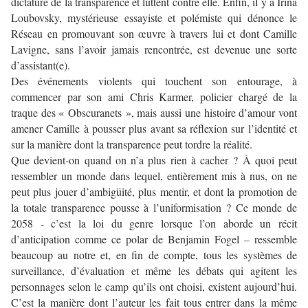
dictature de la transparence et luttent contre elle. Enfin, il y a Irina
Loubovsky, mystérieuse essayiste et polémiste qui dénonce le
Réseau en promouvant son œuvre à travers lui et dont Camille
Lavigne, sans l’avoir jamais rencontrée, est devenue une sorte
d’assistant(e).
Des événements violents qui touchent son entourage, à
commencer par son ami Chris Karmer, policier chargé de la
traque des « Obscuranets », mais aussi une histoire d’amour vont
amener Camille à pousser plus avant sa réflexion sur l’identité et
sur la manière dont la transparence peut tordre la réalité.
Que devient-on quand on n’a plus rien à cacher ? À quoi peut
ressembler un monde dans lequel, entièrement mis à nus, on ne
peut plus jouer d’ambigüité, plus mentir, et dont la promotion de
la totale transparence pousse à l’uniformisation ? Ce monde de
2058 - c’est la loi du genre lorsque l’on aborde un récit
d’anticipation comme ce polar de Benjamin Fogel – ressemble
beaucoup au notre et, en fin de compte, tous les systèmes de
surveillance, d’évaluation et même les débats qui agitent les
personnages selon le camp qu’ils ont choisi, existent aujourd’hui.
C’est la manière dont l’auteur les fait tous entrer dans la même