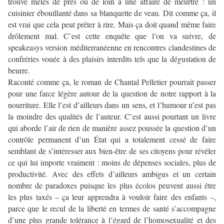
trouve mêlés de près ou de loin à une affaire de meurtre : un
cuisinier ébouillanté dans sa blanquette de veau. Dit comme ça, il
est vrai que cela peut prêter à rire. Mais ça doit quand même faire
drôlement mal. C’est cette enquête que l’on va suivre, de
speakeasys version méditerranéenne en rencontres clandestines de
confréries vouée à des plaisirs interdits tels que la dégustation de
beurre.
Raconté comme ça, le roman de Chantal Pelletier pourrait passer
pour une farce légère autour de la question de notre rapport à la
nourriture. Elle l’est d’ailleurs dans un sens, et l’humour n’est pas
la moindre des qualités de l’auteur. C’est aussi pourtant un livre
qui aborde l’air de rien de manière assez poussée la question d’un
contrôle permanent d’un État qui a totalement cessé de faire
semblant de s’intéresser aux bien-être de ses citoyens pour révéler
ce qui lui importe vraiment : moins de dépenses sociales, plus de
productivité. Avec des effets d’ailleurs ambigus et un certain
nombre de paradoxes puisque les plus écolos peuvent aussi être
les plus taxés – ça leur apprendra à vouloir faire des enfants –,
parce que le recul de la liberté en termes de santé s’accompagne
d’une plus grande tolérance à l’égard de l’homosexualité et des