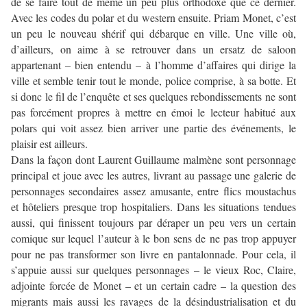
de se faire tout de même un peu plus orthodoxe que ce dernier.
Avec les codes du polar et du western ensuite. Priam Monet, c’est
un peu le nouveau shérif qui débarque en ville. Une ville où,
d’ailleurs, on aime à se retrouver dans un ersatz de saloon
appartenant – bien entendu – à l’homme d’affaires qui dirige la
ville et semble tenir tout le monde, police comprise, à sa botte. Et
si donc le fil de l’enquête et ses quelques rebondissements ne sont
pas forcément propres à mettre en émoi le lecteur habitué aux
polars qui voit assez bien arriver une partie des événements, le
plaisir est ailleurs.
Dans la façon dont Laurent Guillaume malmène sont personnage
principal et joue avec les autres, livrant au passage une galerie de
personnages secondaires assez amusante, entre flics moustachus
et hôteliers presque trop hospitaliers. Dans les situations tendues
aussi, qui finissent toujours par déraper un peu vers un certain
comique sur lequel l’auteur à le bon sens de ne pas trop appuyer
pour ne pas transformer son livre en pantalonnade. Pour cela, il
s’appuie aussi sur quelques personnages – le vieux Roc, Claire,
adjointe forcée de Monet – et un certain cadre – la question des
migrants mais aussi les ravages de la désindustrialisation et du