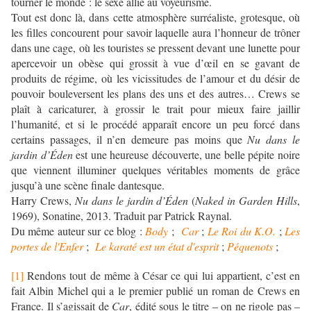
tourner le monde : le sexe allié au voyeurisme.
Tout est donc là, dans cette atmosphère surréaliste, grotesque, où
les filles concourent pour savoir laquelle aura l’honneur de trôner
dans une cage, où les touristes se pressent devant une lunette pour
apercevoir un obèse qui grossit à vue d’œil en se gavant de
produits de régime, où les vicissitudes de l’amour et du désir de
pouvoir bouleversent les plans des uns et des autres… Crews se
plaît à caricaturer, à grossir le trait pour mieux faire jaillir
l’humanité, et si le procédé apparaît encore un peu forcé dans
certains passages, il n’en demeure pas moins que
Nu dans le
jardin d’Éden
est une heureuse découverte, une belle pépite noire
que viennent illuminer quelques véritables moments de grâce
jusqu’à une scène finale dantesque.
Harry Crews,
Nu dans le jardin d’Éden
(
Naked in Garden Hills
,
1969), Sonatine, 2013. Traduit par Patrick Raynal.
Du même auteur sur ce blog :
Body
;
Car
;
Le Roi du K.O.
;
Les
portes de l'Enfer
;
Le karaté est un état d'esprit
;
Péquenots
;
[1]
Rendons tout de même à César ce qui lui appartient, c’est en
fait Albin Michel qui a le premier publié un roman de Crews en
France. Il s’agissait de
Car
, édité sous le titre – on ne rigole pas –