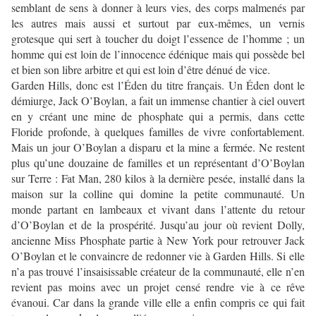
semblant de sens à donner à leurs vies, des corps malmenés par
les autres mais aussi et surtout par eux-mêmes, un vernis
grotesque qui sert à toucher du doigt l’essence de l’homme ; un
homme qui est loin de l’innocence édénique mais qui possède bel
et bien son libre arbitre et qui est loin d’être dénué de vice.
Garden Hills, donc est l’Éden du titre français. Un Éden dont le
démiurge, Jack O’Boylan, a fait un immense chantier à ciel ouvert
en y créant une mine de phosphate qui a permis, dans cette
Floride profonde, à quelques familles de vivre confortablement.
Mais un jour O’Boylan a disparu et la mine a fermée. Ne restent
plus qu’une douzaine de familles et un représentant d’O’Boylan
sur Terre : Fat Man, 280 kilos à la dernière pesée, installé dans la
maison sur la colline qui domine la petite communauté. Un
monde partant en lambeaux et vivant dans l’attente du retour
d’O’Boylan et de la prospérité. Jusqu’au jour où revient Dolly,
ancienne Miss Phosphate partie à New York pour retrouver Jack
O’Boylan et le convaincre de redonner vie à Garden Hills. Si elle
n’a pas trouvé l’insaisissable créateur de la communauté, elle n’en
revient pas moins avec un projet censé rendre vie à ce rêve
évanoui. Car dans la grande ville elle a enfin compris ce qui fait