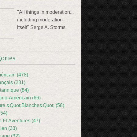
"All things in moderation...
including moderation
itself" Serge A. Storms
ories
éricain (478)
ançais (281)
itannique (84)
tino-Américain (66)
ture &Quot;Blanche&Quot; (58)
(54)
 Et Aventures (47)
lien (33)
nage (32)