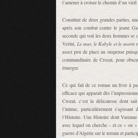
l’amener à croiser le chemin d’un vieil
Constitué de deux grandes parties, un
après son combat contre le jeune Ga
seconde qui voit les deux hommes se cro
Verini,
Le mur, le Kabyle et le marin
e
assez peu de place au suspense puisq
commanditaire de Crozat, pour obscur
émerger.
Ce qui fait de ce roman un livre à par
efficace qui apparaît dès l’impressionn
Crozat, c’est la délicatesse dont sai
l’intime, particulièrement s’agissant
l’Histoire. Une Histoire dont Varenne
avec lequel on cherche – et ce « on »
guerre d’Algérie sur le terrain et particip