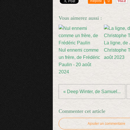
Repost
0
Vous aimerez aussi :
La ligne, de
Nul ennemi comme
Christophe Ti
un frère, de Frédéric
août 2023
Paulin - 20 août
2024
« Deep Winter, de Samuel...
Commenter cet article
Ajouter un commentaire