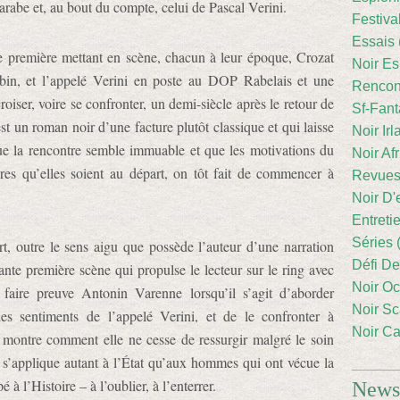
 arabe et, au bout du compte, celui de Pascal Verini.
Festiva
Essais 
e première mettant en scène, chacun à leur époque, Crozat
Noir Es
bin, et l’appelé Verini en poste au DOP Rabelais et une
Rencont
iser, voire se confronter, un demi-siècle après le retour de
Sf-Fant
st un roman noir d’une facture plutôt classique et qui laisse
Noir Irl
ue la rencontre semble immuable et que les motivations du
Noir Afr
es qu’elles soient au départ, on tôt fait de commencer à
Revues
Noir D'
Entreti
Séries 
t, outre le sens aigu que possède l’auteur d’une narration
Défi De
ante première scène qui propulse le lecteur sur le ring avec
Noir Oc
t faire preuve Antonin Varenne lorsqu’il s’agit d’aborder
Noir Sc
 des sentiments de l’appelé Verini, et de le confronter à
Noir Ca
 montre comment elle ne cesse de ressurgir malgré le soin
 s’applique autant à l’État qu’aux hommes qui ont vécue la
é à l’Histoire – à l’oublier, à l’enterrer.
Newsl