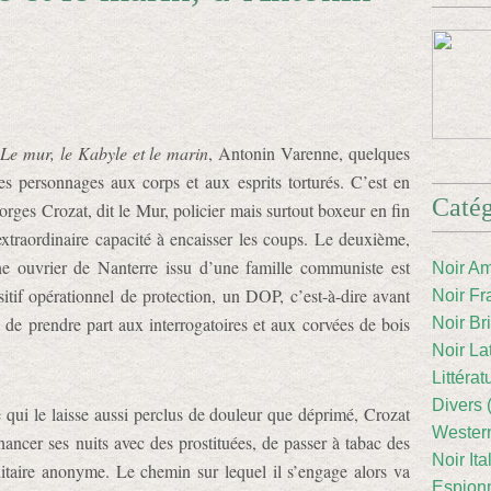
Le mur, le Kabyle et le marin
, Antonin Varenne, quelques
es personnages aux corps et aux esprits torturés. C’est en
Catég
rges Crozat, dit le Mur, policier mais surtout boxeur en fin
xtraordinaire capacité à encaisser les coups. Le deuxième,
ne ouvrier de Nanterre issu d’une famille communiste est
Noir Am
itif opérationnel de protection, un DOP, c’est-à-dire avant
Noir Fr
e de prendre part aux interrogatoires et aux corvées de bois
Noir Br
Noir La
Littéra
Divers 
qui le laisse aussi perclus de douleur que déprimé, Crozat
Western
nancer ses nuits avec des prostituées, de passer à tabac des
Noir Ita
aire anonyme. Le chemin sur lequel il s’engage alors va
Espion