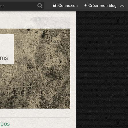
Connexion
+
Créer mon blog
rms
opos