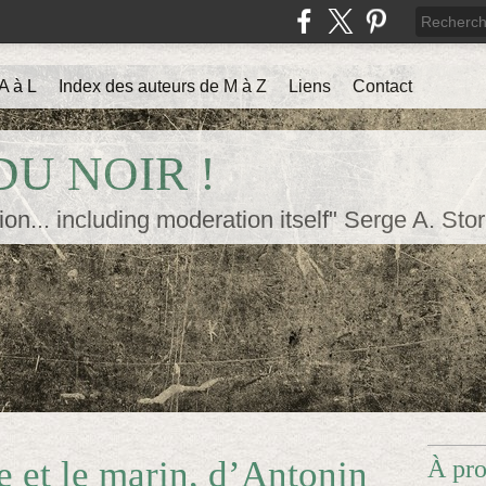
A à L
Index des auteurs de M à Z
Liens
Contact
U NOIR !
ion... including moderation itself" Serge A. Sto
e et le marin, d’Antonin
À pr