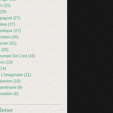
ls (31)
(29)
pagnol (27)
res (27)
astique (27)
andais (26)
icain (21)
 (20)
europe De L'est (16)
ens (15)
(14)
 L'imaginaire (11)
éanien (10)
andinave (9)
nadien (6)
etter