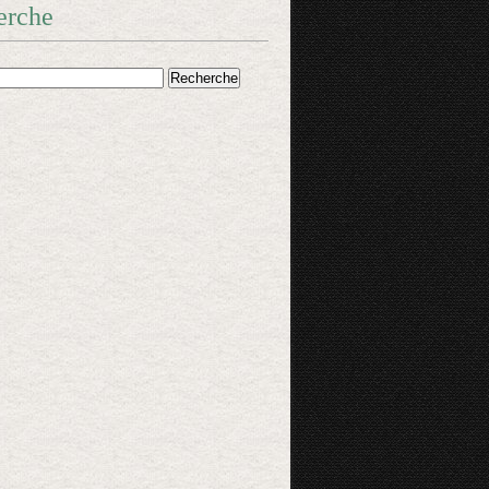
erche