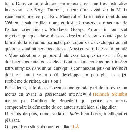
train. Dans ce large dossier, on notera aussi une très instructive
interview de Serge Dumont, auteur d’un essai sur la Mafia
israélienne, menée par Éric Maneval et la manière dont Julien
Védrenne sait éveiller notre curiosité à travers la rencontre de
l’auteur originaire de Moldavie George Arion. Si l’on peut
regretter quelque chose dans ce dossier, c’est sans doute que le
format de la revue ne permette pas toujours de développer autant
qu’on le voudrait certains articles. Ainsi en va-t-il de celui intitulé
« Mondialisation » qui pose d’intéressantes questions sur la façon
dont certains auteurs « délocalisent » leurs romans pour insérer
leurs intrigues dans un ailleurs qu’ils connaissent plus ou moins et
dont on aurait voulu qu’il développe un peu plus le sujet.
Problème de riches, dira-t-on !
Par ailleurs, si le dossier occupe une grande part de la revue, on
mettra en avant la passionante interview d’
Heinrich Steinfest
menée par Caroline de Benedetti qui permet de mieux
comprendre la démarche de cet auteur autrichien si singulier.
Une fois de plus, donc, voilà un
Indic
bien ficelé, intelligent et
plaisant.
On peut bien sûr s’abonner en allant
LÀ
.