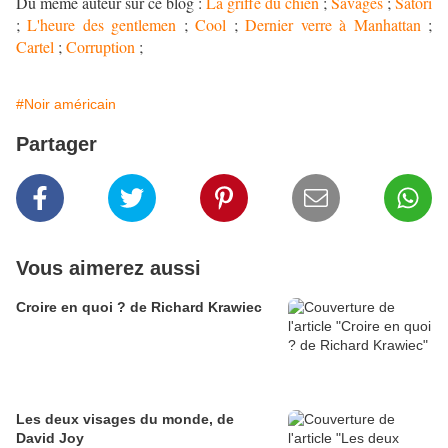
Du même auteur sur ce blog :
La griffe du chien
;
Savages
;
Satori
;
L'heure des gentlemen
;
Cool
;
Dernier verre à Manhattan
;
Cartel
;
Corruption
;
#Noir américain
Partager
Vous aimerez aussi
Croire en quoi ? de Richard Krawiec
Les deux visages du monde, de
David Joy