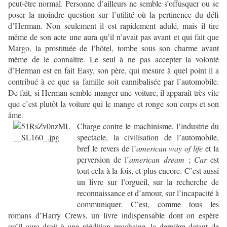
peut-être normal. Personne d’ailleurs ne semble s’offusquer ou se
poser la moindre question sur l’utilité où la pertinence du défi
d’Herman. Non seulement il est rapidement adulé, mais il tire
même de son acte une aura qu’il n’avait pas avant et qui fait que
Margo, la prostituée de l’hôtel, tombe sous son charme avant
même de le connaître. Le seul à ne pas accepter la volonté
d’Herman est en fait Easy, son père, qui mesure à quel point il a
contribué à ce que sa famille soit cannibalisée par l’automobile.
De fait, si Herman semble manger une voiture, il apparaît très vite
que c’est plutôt la voiture qui le mange et ronge son corps et son
âme.
Charge contre le machinisme, l’industrie du
spectacle, la civilisation de l’automobile,
bref le revers de l’
american way of life
et la
perversion de l’
american dream
;
Car
est
tout cela à la fois, et plus encore. C’est aussi
un livre sur l’orgueil, sur la recherche de
reconnaissance et d’amour, sur l’incapacité à
communiquer. C’est, comme tous les
romans d’Harry Crews, un livre indispensable dont on espère
qu’il aura droit à une réédition prochaine, la dernière datant de