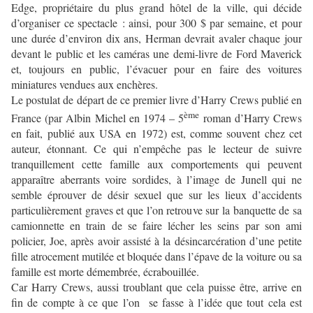
Edge, propriétaire du plus grand hôtel de la ville, qui décide
d’organiser ce spectacle : ainsi, pour 300 $ par semaine, et pour
une durée d’environ dix ans, Herman devrait avaler chaque jour
devant le public et les caméras une demi-livre de Ford Maverick
et, toujours en public, l’évacuer pour en faire des voitures
miniatures vendues aux enchères.
Le postulat de départ de ce premier livre d’Harry Crews publié en
ème
France (par Albin Michel en 1974 – 5
roman d’Harry Crews
en fait, publié aux USA en 1972) est, comme souvent chez cet
auteur, étonnant. Ce qui n’empêche pas le lecteur de suivre
tranquillement cette famille aux comportements qui peuvent
apparaître aberrants voire sordides, à l’image de Junell qui ne
semble éprouver de désir sexuel que sur les lieux d’accidents
particulièrement graves et que l’on retrouve sur la banquette de sa
camionnette en train de se faire lécher les seins par son ami
policier, Joe, après avoir assisté à la désincarcération d’une petite
fille atrocement mutilée et bloquée dans l’épave de la voiture ou sa
famille est morte démembrée, écrabouillée.
Car Harry Crews, aussi troublant que cela puisse être, arrive en
fin de compte à ce que l’on se fasse à l’idée que tout cela est