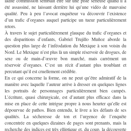
ladite commission semblait être sur une piste sérieuse quand il a
été assassiné, ne laissant derrière lui qu’une vidéo de mauvaise
qualité. Peu à peu l’avocat enquêteur va découvrir l’existence
d’un trafic d’organes auquel participe un tueur particulièrement
retors.
À travers le sujet particulièrement glauque du trafic d’organes et
des disparitions d’enfants, Gabriel Trujillo Muñoz aborde la
question plus large de l’inféodation du Mexique à son voisin du
Nord. Le Mexique n’est plus là un simple réservoir de drogues, de
sexe ou de main-d’œuvre bon marché, mais carrément un
réservoir d’organes. C’est un récit d’autant plus troublant et
percutant qu’il est cruellement crédible.
En ce qui concerne la forme, on ne peut qu’être admiratif de la
manière avec laquelle l’auteur arrive à dresser en quelques lignes
les portraits de personnages particulièrement bien campés.
L’écriture, quasi chirurgicale, est d’autant plus efficace dans la
mise en place de cette intrigue propre à nous heurter qu’elle est
dépourvue de pathos. Bien entendu, le livre a les défauts de ses
qualités. La sécheresse de ton et l’urgence de l’enquête
concentrée en quelques dizaines de pages sont prenants, mais la
recherche des indices est très elliptique et, du coup, la découverte