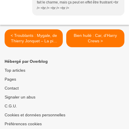
fait le charme, mais ça peut en effet être frustrant.<br
/> <br /> <br /> <br />
< Troublants : Mygale, de
Bien huilé : Car, d’Harry
Thierry Jonquet – La piel
Crews >
que habito, de Pedro
Almodóvar
Hébergé par Overblog
Top articles
Pages
Contact
Signaler un abus
C.G.U.
Cookies et données personnelles
Préférences cookies