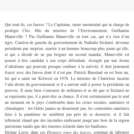
Qui sont-ils, ces fauves ? Le Capitaine, tueur surentraîné qui se charge de
protéger Clio, fille du ministre de l’Environnement, Guillaume
Manerville ? Pas Guillaume Manerville en tout cas, qui n’a rien d’un
tigre. Caution de gauche du gouvernement de Nathalie Séchard, devenue
présidente par surprise, mariée à un homme beaucoup plus jeune qu’elle,
et qui a décidé de ne pas briguer un second mandat, Manerville est
poussé à être candidat à son corps défendant. Aveuglé par une forme
d’idéalisme qui pourrait presque confiner à la naïveté, il doit justement
frayer avec des fauves dont il n’est pas. Patrick Bauséant en est bien un,
lui qui a sauté sur Kolwezi en 1978. Le ministre de l’Intérieur incarne
l’aile droite du gouvernement et il a surtout aidé à porter la présidente au
pouvoir. Il aime bien s’entourer de militaires et se dit que si Séchard ne
se représente pas, il a peut-être sa chance. Il n’est certainement pas le seul
au moment où le pays s’embourbe dans les crises sociales, sanitaires et
climatiques : les Gilets jaunes ne désarment pas, les contraintes sanitaires
liées à la pandémie ne semblent pas près de se desserrer, et il fait
tellement chaud que des incendies embrasent jusqu’aux bois de la région
parisienne tandis que des émeutes éclatent dans les banlieues.
Jérôme Leroy, dans ces
Derniers jours des fauves
, continue de labourer