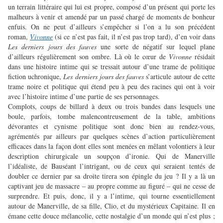
un terrain littéraire qui lui est propre, composé d’un présent qui porte les
malheurs à venir et amendé par un passé chargé de moments de bonheur
enfuis. On ne peut d’ailleurs s’empêcher si l’on a lu son précédent
roman,
Vivonne
(si ce n’est pas fait, il n’est pas trop tard), d’en voir dans
Les derniers jours des fauves
une sorte de négatif sur lequel plane
d’ailleurs régulièrement son ombre. Là où le cœur de
Vivonne
résidait
dans une histoire intime qui se tressait autour d’une trame de politique
fiction uchronique,
Les derniers jours des fauves
s’articule autour de cette
trame noire et politique qui étend peu à peu des racines qui ont à voir
avec l’histoire intime d’une partie de ses personnages.
Complots, coups de billard à deux ou trois bandes dans lesquels une
boule, parfois, tombe malencontreusement de la table, ambitions
dévorantes et cynisme politique sont donc bien au rendez-vous,
agrémentés par ailleurs par quelques scènes d’action particulièrement
efficaces dans la façon dont elles sont menées en mêlant volontiers à leur
description chirurgicale un soupçon d’ironie. Qui de Manerville
l’idéaliste, de Bauséant l’intrigant, ou de ceux qui seraient tentés de
doubler ce dernier par sa droite tirera son épingle du jeu ? Il y a là un
captivant jeu de massacre – au propre comme au figuré – qui ne cesse de
surprendre. Et puis, donc, il y a l’intime, qui tourne essentiellement
autour de Manerville, de sa fille, Clio, et du mystérieux Capitaine. Il en
émane cette douce mélancolie, cette nostalgie d’un monde qui n’est plus ;