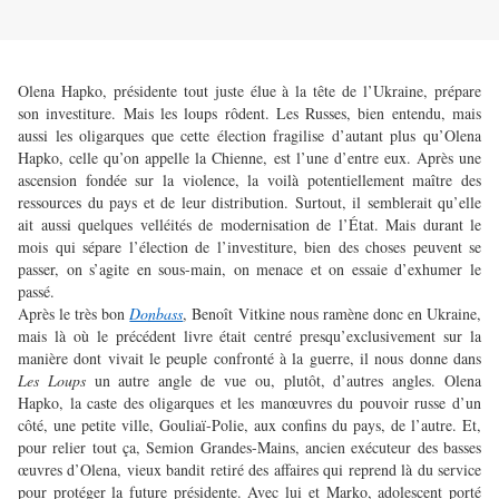
Olena Hapko, présidente tout juste élue à la tête de l’Ukraine, prépare
son investiture. Mais les loups rôdent. Les Russes, bien entendu, mais
aussi les oligarques que cette élection fragilise d’autant plus qu’Olena
Hapko, celle qu’on appelle la Chienne, est l’une d’entre eux. Après une
ascension fondée sur la violence, la voilà potentiellement maître des
ressources du pays et de leur distribution. Surtout, il semblerait qu’elle
ait aussi quelques velléités de modernisation de l’État. Mais durant le
mois qui sépare l’élection de l’investiture, bien des choses peuvent se
passer, on s’agite en sous-main, on menace et on essaie d’exhumer le
passé.
Après le très bon
Donbass
, Benoît Vitkine nous ramène donc en Ukraine,
mais là où le précédent livre était centré presqu’exclusivement sur la
manière dont vivait le peuple confronté à la guerre, il nous donne dans
Les Loups
un autre angle de vue ou, plutôt, d’autres angles. Olena
Hapko, la caste des oligarques et les manœuvres du pouvoir russe d’un
côté, une petite ville, Gouliaï-Polie, aux confins du pays, de l’autre. Et,
pour relier tout ça, Semion Grandes-Mains, ancien exécuteur des basses
œuvres d’Olena, vieux bandit retiré des affaires qui reprend là du service
pour protéger la future présidente. Avec lui et Marko, adolescent porté