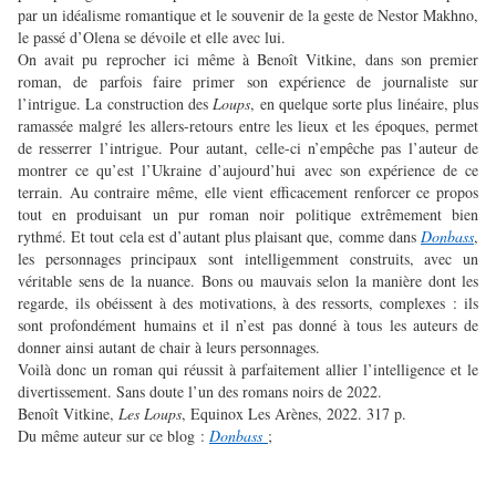
par un idéalisme romantique et le souvenir de la geste de Nestor Makhno,
le passé d’Olena se dévoile et elle avec lui.
On avait pu reprocher ici même à Benoît Vitkine, dans son premier
roman, de parfois faire primer son expérience de journaliste sur
l’intrigue. La construction des
Loups
, en quelque sorte plus linéaire, plus
ramassée malgré les allers-retours entre les lieux et les époques, permet
de resserrer l’intrigue. Pour autant, celle-ci n’empêche pas l’auteur de
montrer ce qu’est l’Ukraine d’aujourd’hui avec son expérience de ce
terrain. Au contraire même, elle vient efficacement renforcer ce propos
tout en produisant un pur roman noir politique extrêmement bien
rythmé. Et tout cela est d’autant plus plaisant que, comme dans
Donbass
,
les personnages principaux sont intelligemment construits, avec un
véritable sens de la nuance. Bons ou mauvais selon la manière dont les
regarde, ils obéissent à des motivations, à des ressorts, complexes : ils
sont profondément humains et il n’est pas donné à tous les auteurs de
donner ainsi autant de chair à leurs personnages.
Voilà donc un roman qui réussit à parfaitement allier l’intelligence et le
divertissement. Sans doute l’un des romans noirs de 2022.
Benoît Vitkine,
Les Loups
, Equinox Les Arènes, 2022. 317 p.
Du même auteur sur ce blog :
Donbass
;