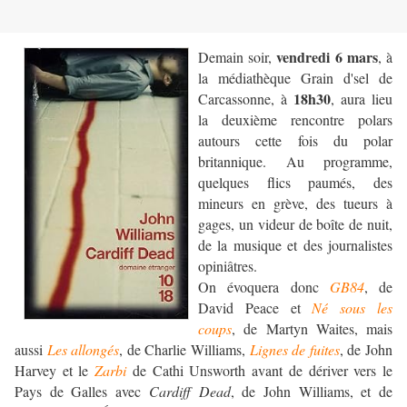
vendredi 6 mars
Demain soir,
, à
la médiathèque Grain d'sel de
18h30
Carcassonne, à
, aura lieu
la deuxième rencontre polars
autours cette fois du polar
britannique. Au programme,
quelques flics paumés, des
mineurs en grève, des tueurs à
gages, un videur de boîte de nuit,
de la musique et des journalistes
opiniâtres.
On évoquera donc
GB84
, de
David Peace et
Né sous les
coups
, de Martyn Waites, mais
aussi
Les allongés
, de Charlie Williams,
Lignes de fuites
, de John
Harvey et le
Zarbi
de Cathi Unsworth avant de dériver vers le
Pays de Galles avec
Cardiff Dead
, de John Williams, et de