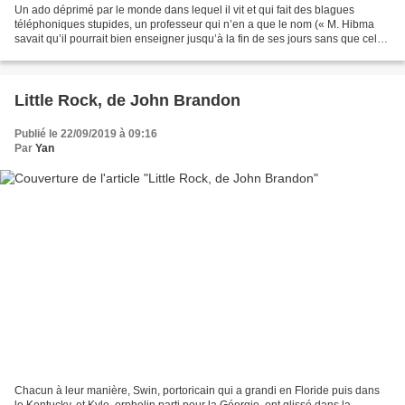
Un ado déprimé par le monde dans lequel il vit et qui fait des blagues
téléphoniques stupides, un professeur qui n’en a que le nom (« M. Hibma
savait qu’il pourrait bien enseigner jusqu’à la fin de ses jours sans que cela
lui vienne naturellement. Il...
Little Rock, de John Brandon
Publié le 22/09/2019 à 09:16
Par
Yan
Chacun à leur manière, Swin, portoricain qui a grandi en Floride puis dans
le Kentucky, et Kyle, orphelin parti pour la Géorgie, ont glissé dans la