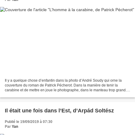
Il y a quelque chose d’enfantin dans la photo d’André Soudy qui orne la
couverture du roman de Patrick Pécherot. Dans la manière de tenir la
carabine et de mettre en joue le photographe, dans le manteau trop grand.
Le regard de Soudy, pourtant, est sérieux....
Il était une fois dans l’Est, d’Arpád Soltész
Publié le 19/09/2019 à 07:30
Par
Yan