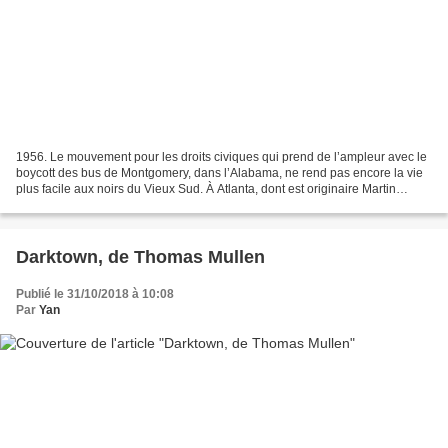
1956. Le mouvement pour les droits civiques qui prend de l’ampleur avec le
boycott des bus de Montgomery, dans l’Alabama, ne rend pas encore la vie
plus facile aux noirs du Vieux Sud. À Atlanta, dont est originaire Martin
Luther King, c’est même le contraire....
Darktown, de Thomas Mullen
Publié le 31/10/2018 à 10:08
Par
Yan