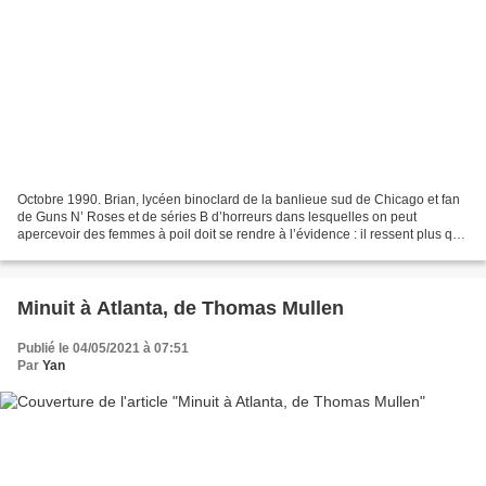
Octobre 1990. Brian, lycéen binoclard de la banlieue sud de Chicago et fan
de Guns N’ Roses et de séries B d’horreurs dans lesquelles on peut
apercevoir des femmes à poil doit se rendre à l’évidence : il ressent plus que
de l’amitié pour Gretchen, sa...
Minuit à Atlanta, de Thomas Mullen
Publié le 04/05/2021 à 07:51
Par
Yan