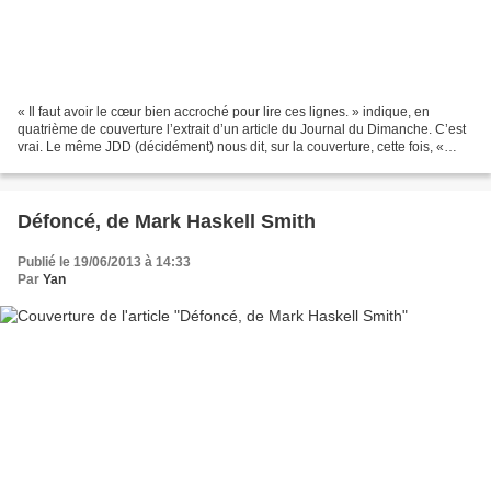
« Il faut avoir le cœur bien accroché pour lire ces lignes. » indique, en
quatrième de couverture l’extrait d’un article du Journal du Dimanche. C’est
vrai. Le même JDD (décidément) nous dit, sur la couverture, cette fois, «
Vous ne regarderez plus jamais...
Défoncé, de Mark Haskell Smith
Publié le 19/06/2013 à 14:33
Par
Yan