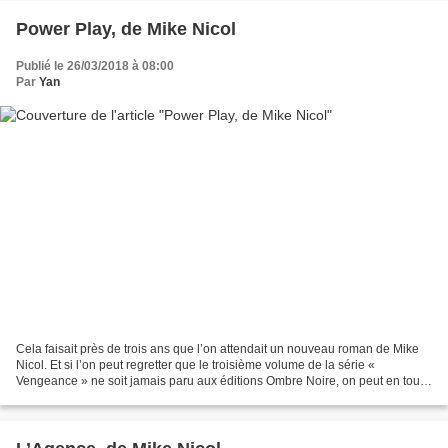
Power Play, de Mike Nicol
Publié le 26/03/2018 à 08:00
Par
Yan
Cela faisait près de trois ans que l’on attendait un nouveau roman de Mike
Nicol. Et si l’on peut regretter que le troisième volume de la série «
Vengeance » ne soit jamais paru aux éditions Ombre Noire, on peut en tout
cas se réjouir du fait que : le...