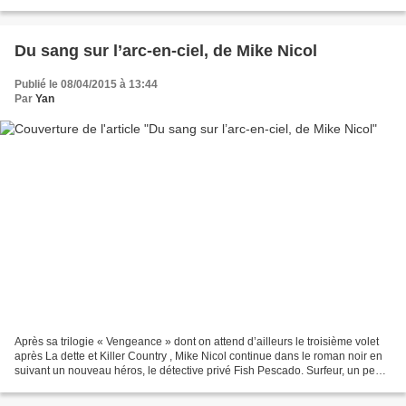
et trafiquants d’armes reconvertis...
Du sang sur l’arc-en-ciel, de Mike Nicol
Publié le 08/04/2015 à 13:44
Par
Yan
Après sa trilogie « Vengeance » dont on attend d’ailleurs le troisième volet
après La dette et Killer Country , Mike Nicol continue dans le roman noir en
suivant un nouveau héros, le détective privé Fish Pescado. Surfeur, un peu
dealer d’herbe pour boucler...