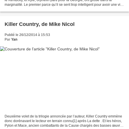
marginalité. Le premier parce qu’il se sent trop intelligent pour avoir une vie
rangée, le second parce...
Killer Country, de Mike Nicol
Publié le 26/12/2014 à 15:53
Par
Yan
Deuxième volet de la trilogie annoncée par l’auteur, Killer Country emmène
donc dorénavant le lecteur en terrain connu[1] après La dette . Et les héros,
Pylon et Mace, ancien combattants de la Cause chargés des basses œuvres