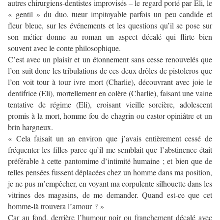
autres chirurgiens-dentistes improvisés – le regard porté par Eli, le
« gentil » du duo, tueur impitoyable parfois un peu candide et
fleur bleue, sur les événements et les questions qu’il se pose sur
son métier donne au roman un aspect décalé qui flirte bien
souvent avec le conte philosophique.
C’est avec un plaisir et un étonnement sans cesse renouvelés que
l’on suit donc les tribulations de ces deux drôles de pistoleros que
l’on voit tour à tour ivre mort (Charlie), découvrant avec joie le
dentifrice (Eli), mortellement en colère (Charlie), faisant une vaine
tentative de régime (Eli), croisant vieille sorcière, adolescent
promis à la mort, homme fou de chagrin ou castor opiniâtre et un
brin hargneux.
« Cela faisait un an environ que j’avais entièrement cessé de
fréquenter les filles parce qu’il me semblait que l’abstinence était
préférable à cette pantomime d’intimité humaine ; et bien que de
telles pensées fussent déplacées chez un homme dans ma position,
je ne pus m’empêcher, en voyant ma corpulente silhouette dans les
vitrines des magasins, de me demander. Quand est-ce que cet
homme-là trouvera l’amour ? »
Car au fond, derrière l’humour noir ou franchement décalé avec