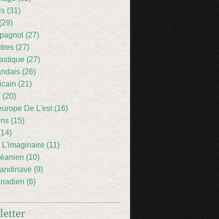
ls (31)
(29)
pagnol (27)
res (27)
astique (27)
andais (26)
icain (21)
 (20)
europe De L'est (16)
ens (15)
(14)
 L'imaginaire (11)
éanien (10)
andinave (9)
nadien (6)
etter