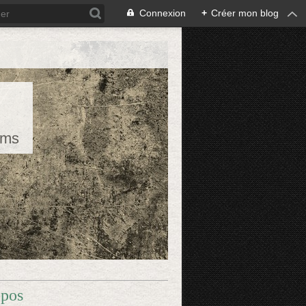
Connexion
+
Créer mon blog
rms
opos