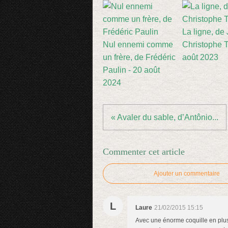
La ligne, de
Nul ennemi comme
Christophe Ti
un frère, de Frédéric
août 2023
Paulin - 20 août
2024
« Avaler du sable, d’Antônio...
Commenter cet article
Ajouter un commentaire
L
Laure
21/02/2015 15:15
Avec une énorme coquille en plus.