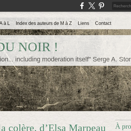
A à L
Index des auteurs de M à Z
Liens
Contact
U NOIR !
ion... including moderation itself" Serge A. Sto
 la colère, d’Elsa Marpeau
À pr