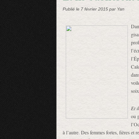
Publié le
7 février 2015
par Yan
Dan
gis
prof
l’é
l’É
Cal
dans
voi
soix
Et i
ou 
l’Oc
à l’autre. Des femmes fortes, fières et r