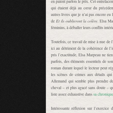
en paient parfois le prix. Cet entrelace
qui étaient déjà au cœur du précéd
autres livres que je n’ai pas encore eu l
de
Et ils oublieront la colère
. Elsa Ma
féminins, à déballer leurs conflits intérie
Toutefois, ce travail de mise à nue de l
ici au détriment de la cohérence de l’i
pris l’exactitude, Elsa Marpeau ne tien
parfois, des éléments essentiels de son
roman durant lequel le lecteur peut régu
les scènes de crimes aux détails qui
Allemand qui semble plus prendre de
cheval – et plus agacé sans doute – qu
liste assez exhaustive dans
sa chroniqu
Intéressante réflexion sur l’exercice