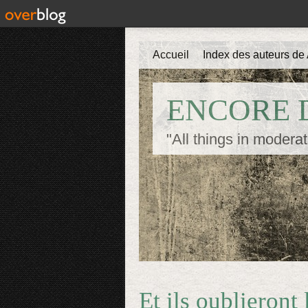
Accueil
Index des auteurs de 
ENCORE D
"All things in moderat
Et ils oublieront