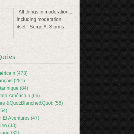
"All things in moderation...
including moderation
itself" Serge A. Storms
ories
éricain (478)
ançais (281)
itannique (84)
tino-Américain (66)
ture &Quot;Blanche&Quot; (58)
(54)
 Et Aventures (47)
lien (33)
nage (32)