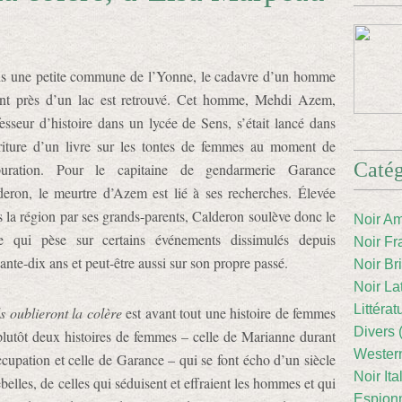
s une petite commune de l’Yonne, le cadavre d’un homme
ant près d’un lac est retrouvé. Cet homme, Mehdi Azem,
esseur d’histoire dans un lycée de Sens, s’était lancé dans
criture d’un livre sur les tontes de femmes au moment de
Catég
puration. Pour le capitaine de gendarmerie Garance
deron, le meurtre d’Azem est lié à ses recherches. Élevée
 la région par ses grands-parents, Calderon soulève donc le
Noir Am
le qui pèse sur certains événements dissimulés depuis
Noir Fr
ante-dix ans et peut-être aussi sur son propre passé.
Noir Br
Noir La
Littéra
ls oublieront la colère
est avant tout une histoire de femmes
Divers 
plutôt deux histoires de femmes – celle de Marianne durant
Western
cupation et celle de Garance – qui se font écho d’un siècle
Noir Ita
ebelles, de celles qui séduisent et effraient les hommes et qui
Espion