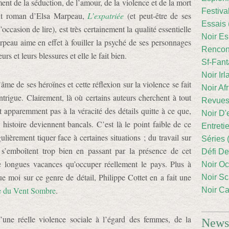
ment de la séduction, de l’amour, de la violence et de la mort
Festiva
ent roman d’Elsa Marpeau,
L’expatriée
(et peut-être de ses
Essais 
’occasion de lire), est très certainement la qualité essentielle
Noir Es
rpeau aime en effet à fouiller la psyché de ses personnages
Rencont
urs et leurs blessures et elle le fait bien.
Sf-Fant
Noir Irl
’âme de ses héroïnes et cette réflexion sur la violence se fait
Noir Afr
ntrigue. Clairement, là où certains auteurs cherchent à tout
Revues
t apparemment pas à la véracité des détails quitte à ce que,
Noir D'
 histoire deviennent bancals. C’est là le point faible de ce
Entreti
lièrement tiquer face à certaines situations ; du travail sur
Séries 
 s’emboîtent trop bien en passant par la présence de cet
Défi De
 longues vacances qu’occuper réellement le pays. Plus à
Noir Oc
e moi sur ce genre de détail, Philippe Cottet en a fait une
Noir Sc
e du Vent Sombre
.
Noir Ca
 d’une réelle violence sociale à l’égard des femmes, de la
Newsl