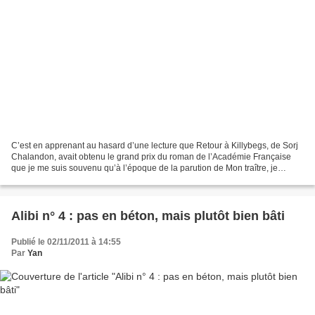
C’est en apprenant au hasard d’une lecture que Retour à Killybegs, de Sorj
Chalandon, avait obtenu le grand prix du roman de l’Académie Française
que je me suis souvenu qu’à l’époque de la parution de Mon traître, je
m’étais dit qu’il fallait que j’y...
Alibi n° 4 : pas en béton, mais plutôt bien bâti
Publié le 02/11/2011 à 14:55
Par
Yan