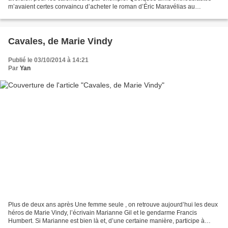
m’avaient certes convaincu d’acheter le roman d’Éric Maravélias au
printemps dernier, lors du festival Quais...
Cavales, de Marie Vindy
Publié le 03/10/2014 à 14:21
Par
Yan
Plus de deux ans après Une femme seule , on retrouve aujourd’hui les deux
héros de Marie Vindy, l’écrivain Marianne Gil et le gendarme Francis
Humbert. Si Marianne est bien là et, d’une certaine manière, participe à