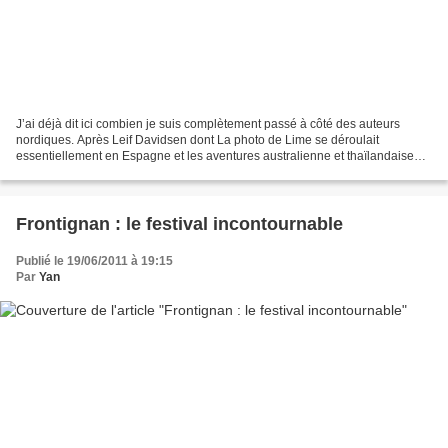
J’ai déjà dit ici combien je suis complètement passé à côté des auteurs
nordiques. Après Leif Davidsen dont La photo de Lime se déroulait
essentiellement en Espagne et les aventures australienne et thaïlandaise
d’Harry Hole, le héros de Jo Nesbø, c’est...
Frontignan : le festival incontournable
Publié le 19/06/2011 à 19:15
Par
Yan