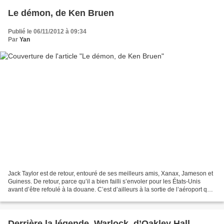
Le démon, de Ken Bruen
Publié le 06/11/2012 à 09:34
Par
Yan
Jack Taylor est de retour, entouré de ses meilleurs amis, Xanax, Jameson et
Guiness. De retour, parce qu’il a bien failli s’envoler pour les États-Unis
avant d’être refoulé à la douane. C’est d’ailleurs à la sortie de l’aéroport qu’il
a croisé un drôle...
Derrière la légende. Warlock, d’Oakley Hall