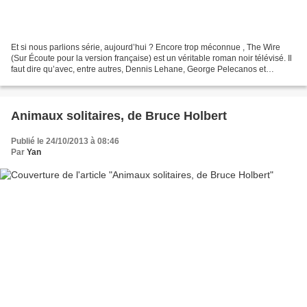
Et si nous parlions série, aujourd’hui ? Encore trop méconnue , The Wire
(Sur Écoute pour la version française) est un véritable roman noir télévisé. Il
faut dire qu’avec, entre autres, Dennis Lehane, George Pelecanos et
Richard Price au scénario aux...
Animaux solitaires, de Bruce Holbert
Publié le 24/10/2013 à 08:46
Par
Yan