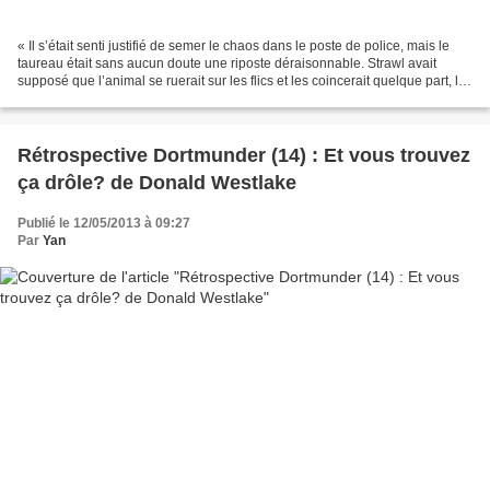
« Il s’était senti justifié de semer le chaos dans le poste de police, mais le
taureau était sans aucun doute une riposte déraisonnable. Strawl avait
supposé que l’animal se ruerait sur les flics et les coincerait quelque part, le
temps qu’il rassemble...
Rétrospective Dortmunder (14) : Et vous trouvez
ça drôle? de Donald Westlake
Publié le 12/05/2013 à 09:27
Par
Yan