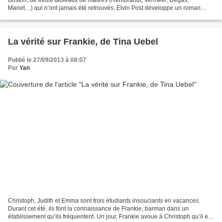
Boston, de treize tableaux de maîtres (Rembrandt, Vermeer, Degas,
Manet…) qui n’ont jamais été retrouvés, Elvin Post développe un roman
mettant en scène une bande de voleurs...
La vérité sur Frankie, de Tina Uebel
Publié le 27/09/2013 à 08:07
Par
Yan
Christoph, Judith et Emma sont trois étudiants insouciants en vacances.
Durant cet été, ils font la connaissance de Frankie, barman dans un
établissement qu’ils fréquentent. Un jour, Frankie avoue à Christoph qu’il est