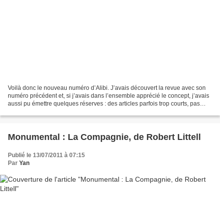
Voilà donc le nouveau numéro d’Alibi. J’avais découvert la revue avec son
numéro précédent et, si j’avais dans l’ensemble apprécié le concept, j’avais
aussi pu émettre quelques réserves : des articles parfois trop courts, pas
assez creusés, des rubriques...
Monumental : La Compagnie, de Robert Littell
Publié le 13/07/2011 à 07:15
Par
Yan