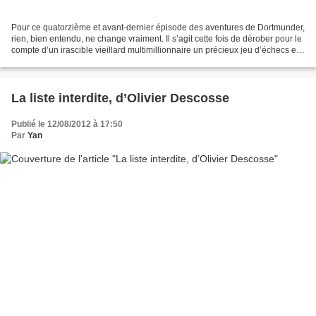
Pour ce quatorzième et avant-dernier épisode des aventures de Dortmunder,
rien, bien entendu, ne change vraiment. Il s’agit cette fois de dérober pour le
compte d’un irascible vieillard multimillionnaire un précieux jeu d’échecs en
or et pierres précieuses...
La liste interdite, d’Olivier Descosse
Publié le 12/08/2012 à 17:50
Par
Yan