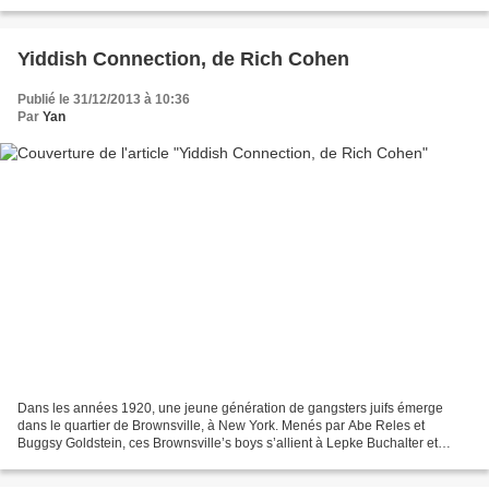
l’enquête, c’est ici Francis Humbert...
Yiddish Connection, de Rich Cohen
Publié le 31/12/2013 à 10:36
Par
Yan
Dans les années 1920, une jeune génération de gangsters juifs émerge
dans le quartier de Brownsville, à New York. Menés par Abe Reles et
Buggsy Goldstein, ces Brownsville’s boys s’allient à Lepke Buchalter et
fondent une association que la presse appelle...