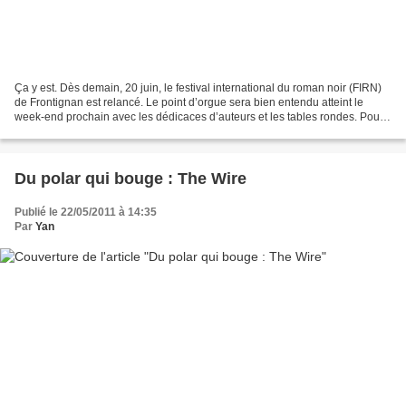
Ça y est. Dès demain, 20 juin, le festival international du roman noir (FIRN)
de Frontignan est relancé. Le point d’orgue sera bien entendu atteint le
week-end prochain avec les dédicaces d’auteurs et les tables rondes. Pour
cette quatorzième édition,...
Du polar qui bouge : The Wire
Publié le 22/05/2011 à 14:35
Par
Yan