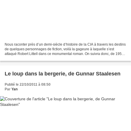
Nous raconter près d’un demi-siècle d’histoire de la CIA à travers les destins
de quelques personnages de fiction, voilà la gageure à laquelle s’est
attaqué Robert Littell dans ce monumental roman. On suivra donc, de 1950
à 1991, le parcours de trois...
Le loup dans la bergerie, de Gunnar Staalesen
Publié le 22/10/2011 à 08:50
Par
Yan