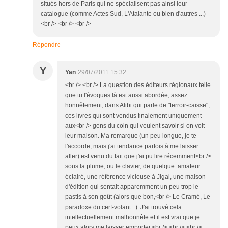
situés hors de Paris qui ne spécialisent pas ainsi leur
catalogue (comme Actes Sud, L'Atalante ou bien d'autres ...)
<br /> <br /> <br />
Répondre
Y
Yan
29/07/2011 15:32
<br /> <br /> La question des éditeurs régionaux telle
que tu l'évoques là est aussi abordée, assez
honnêtement, dans Alibi qui parle de "terroir-caisse",
ces livres qui sont vendus finalement uniquement
aux<br /> gens du coin qui veulent savoir si on voit
leur maison. Ma remarque (un peu longue, je te
l'accorde, mais j'ai tendance parfois à me laisser
aller) est venu du fait que j'ai pu lire récemment<br />
sous la plume, ou le clavier, de quelque amateur
éclairé, une référence vicieuse à Jigal, une maison
d'édition qui sentait apparemment un peu trop le
pastis à son goût (alors que bon,<br /> Le Cramé, Le
paradoxe du cerf-volant...). J'ai trouvé cela
intellectuellement malhonnête et il est vrai que je
peux alors me laisser emporter.<br /> <br /> <br />