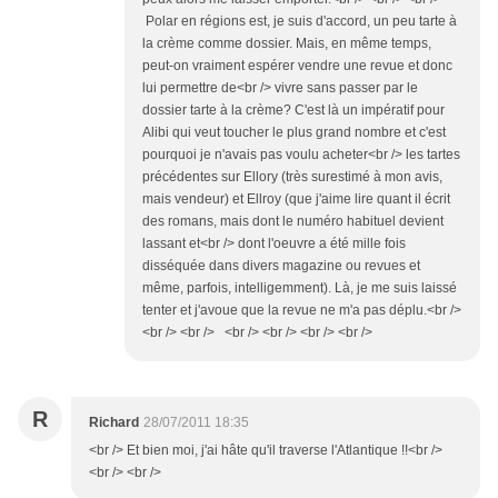
Polar en régions est, je suis d'accord, un peu tarte à
la crème comme dossier. Mais, en même temps,
peut-on vraiment espérer vendre une revue et donc
lui permettre de<br /> vivre sans passer par le
dossier tarte à la crème? C'est là un impératif pour
Alibi qui veut toucher le plus grand nombre et c'est
pourquoi je n'avais pas voulu acheter<br /> les tartes
précédentes sur Ellory (très surestimé à mon avis,
mais vendeur) et Ellroy (que j'aime lire quant il écrit
des romans, mais dont le numéro habituel devient
lassant et<br /> dont l'oeuvre a été mille fois
disséquée dans divers magazine ou revues et
même, parfois, intelligemment). Là, je me suis laissé
tenter et j'avoue que la revue ne m'a pas déplu.<br />
<br /> <br /> <br /> <br /> <br /> <br />
R
Richard
28/07/2011 18:35
<br /> Et bien moi, j'ai hâte qu'il traverse l'Atlantique !!<br />
<br /> <br />