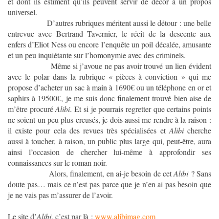
et dont ils estiment qu’ils peuvent servir de décor à un propos
universel.
D’autres rubriques méritent aussi le détour : une belle
entrevue avec Bertrand Tavernier, le récit de la descente aux
enfers d’Eliot Ness ou encore l’enquête un poil décalée, amusante
et un peu inquiétante sur l’homonymie avec des criminels.
Même si j’avoue ne pas avoir trouvé un lien évident
avec le polar dans la rubrique « pièces à conviction » qui me
propose d’acheter un sac à main à 1690€ ou un téléphone en or et
saphirs à 19500€, je me suis donc finalement trouvé bien aise de
m’être procuré
Alibi
. Et si je pourrais regretter que certains points
ne soient un peu plus creusés, je dois aussi me rendre à la raison :
il existe pour cela des revues très spécialisées et
Alibi
cherche
aussi à toucher, à raison, un public plus large qui, peut-être, aura
ainsi l’occasion de chercher lui-même à approfondir ses
connaissances sur le roman noir.
Alors, finalement, en ai-je besoin de cet
Alibi
? Sans
doute pas… mais ce n’est pas parce que je n’en ai pas besoin que
je ne vais pas m’assurer de l’avoir.
Le site d’
Alibi
, c’est par là :
www.alibimag.com