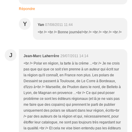
Répondre
Y
Yan
07/08/2011 11:44
<br /> <br /> Bonne journée!<br /> <br /> <br /> <br />
J
Jean-Marc Laherrère
29/07/2011 14:14
<br /> Polar en région, la tarte à la crème ...<br /> Je ne crois
pas que qui que ce soit s'en prenne à un auteur qui écrit sur
la région qu'il connaît, en France non plus. Les polars de
Dessaint se passent à Toulouse, de Le Corre à Bordeaux,
d'Izzo à<br /> Marseille, de Prudon dans le nord, de Belleto à
Lyon, de Magnan en provence ...<br /> Ce qui peut poser
problème ce sont les éditeurs régionaux (et là je ne vais pas
me faire que des copains) qui prennent le parti de publier
uniquement des polars se situant dans leur région, écrits<br
/> par des auteurs de la région et qui, nécessairement, pour
étoffer leur catalogue, ne sont pas toujours très regardant sur
la qualité.<br /> Et cela ne vise bien entendu pas les éditeurs