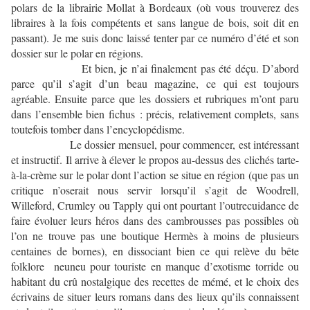
polars de la librairie Mollat à Bordeaux (où vous trouverez des
libraires à la fois compétents et sans langue de bois, soit dit en
passant). Je me suis donc laissé tenter par ce numéro d’été et son
dossier sur le polar en régions.
Et bien, je n’ai finalement pas été déçu. D’abord
parce qu’il s’agit d’un beau magazine, ce qui est toujours
agréable. Ensuite parce que les dossiers et rubriques m’ont paru
dans l’ensemble bien fichus : précis, relativement complets, sans
toutefois tomber dans l’encyclopédisme.
Le dossier mensuel, pour commencer, est intéressant
et instructif. Il arrive à élever le propos au-dessus des clichés tarte-
à-la-crème sur le polar dont l’action se situe en région (que pas un
critique n’oserait nous servir lorsqu’il s’agit de Woodrell,
Willeford, Crumley ou Tapply qui ont pourtant l’outrecuidance de
faire évoluer leurs héros dans des cambrousses pas possibles où
l’on ne trouve pas une boutique Hermès à moins de plusieurs
centaines de bornes), en dissociant bien ce qui relève du bête
folklore neuneu pour touriste en manque d’exotisme torride ou
habitant du crû nostalgique des recettes de mémé, et le choix des
écrivains de situer leurs romans dans des lieux qu’ils connaissent