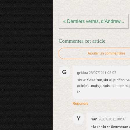
« Derniers verres, d’Andrew...
Commenter cet article
Ajouter un commentaire
G
gridou
28/07/2011 08:07
<br /> Salut Yan,<br /> je découvre 
articles...mais je vais rattraper m
/>
Répondre
Y
Yan
28/07/2011 08:37
<br /> <br /> Bienvenue e