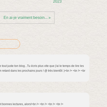
2023
En ai-je vraiment besoin... »
tout juste ton blog...Tu écris plus vite que j'ai le temps de lire les
on retard dans les prochains jours ! @ très bientôt :)<br /> <br /> <br
t bonnes lectures, alors!<br /> <br /> <br /> <br />