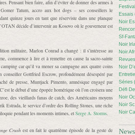
ires. Pensant bien faire, afin d’éviter de donner des armes à
Festiva
e Gomer Tatum, accro aux hot dogs – ses conseillers le
Essais 
dant quinze jours en tant que réserviste dans une planque
Noir Es
l’OTAN décide d’intervenir au Kosovo où le gouverneur est
Rencont
Sf-Fant
Noir Irl
ition militaire, Marlon Conrad a changé : il s’intéresse au
Noir Afr
me, commence à lire et à remettre en cause la sacro-sainte
Revues
un camping car qu’il va mener sa campagne aux quatre coins
Noir D'
 conseiller Gottfried Escrow, profondément désespéré par
Entreti
attaché de presse, Muntjack Pimento, amnésique engagé par
Séries 
. C’est le début d’une épopée homérique où l’on croisera une
Défi De
nroe, des vieillards fanas de catch, des Américains moyens
Noir Oc
Noir Sc
rik Estrada, le service d’ordre des Rolling Stones, une riche
Noir Ca
triloquie pendant les moments intimes, et
Serge A. Storms
.
nge Crush
est en fait le quatrième épisode de la geste de
Newsl