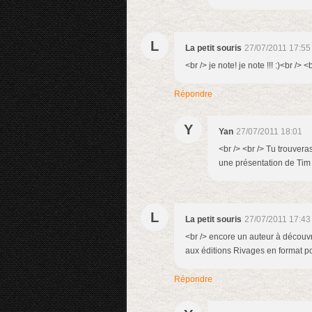
L
La petit souris
27/07/2011 17:55
<br /> je note! je note !!! :)<br /> <
Répondre
Y
Yan
27/07/2011 18:01
<br /> <br /> Tu trouver
une présentation de Tim D
L
La petit souris
27/07/2011 17:43
<br /> encore un auteur à découvri
aux éditions Rivages en format po
Répondre