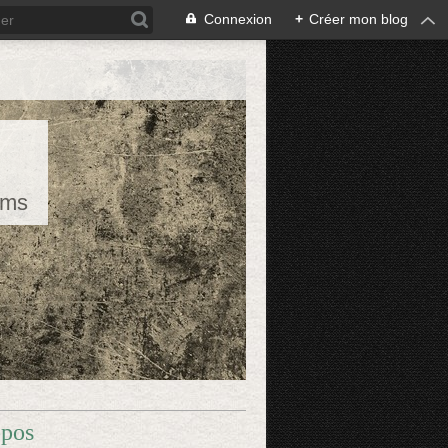
Connexion
+
Créer mon blog
rms
opos