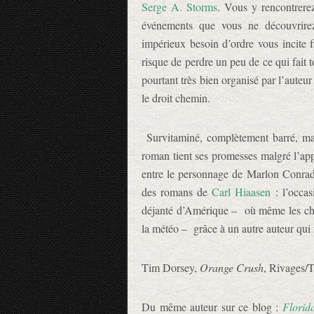
Serge A. Storms
. Vous y rencontrere
événements que vous ne découvrir
impérieux besoin d’ordre vous incite 
risque de perdre un peu de ce qui fait
pourtant très bien organisé par l’auteu
le droit chemin.
Survitaminé, complètement barré, mai
roman tient ses promesses malgré l’app
entre le personnage de Marlon Conrad 
des romans de
Carl Hiaasen
: l’occas
déjanté d’Amérique – où même les chi
la météo – grâce à un autre auteur qui 
Tim Dorsey,
Orange Crush
, Rivages/T
Du même auteur sur ce blog :
Florid