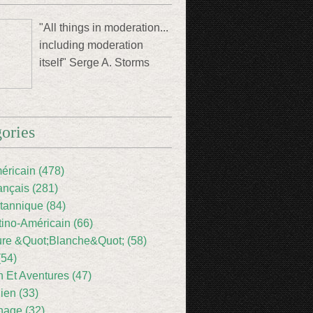
"All things in moderation...
including moderation
itself" Serge A. Storms
ories
éricain (478)
ançais (281)
itannique (84)
tino-Américain (66)
ture &Quot;Blanche&Quot; (58)
(54)
 Et Aventures (47)
lien (33)
nage (32)