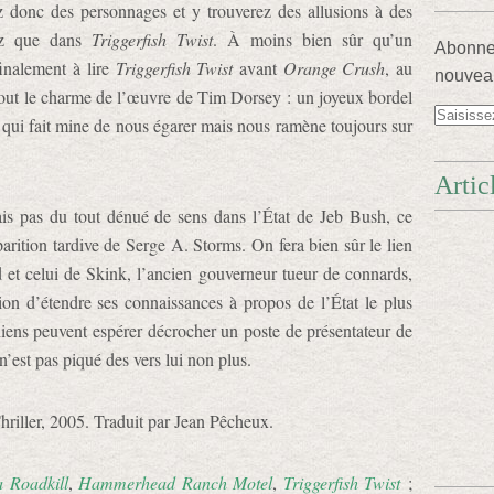
z donc des personnages et y trouverez des allusions à des
ez que dans
Triggerfish Twist
. À moins bien sûr qu’un
Abonnez
finalement à lire
Triggerfish Twist
avant
Orange Crush
, au
nouveau
 tout le charme de l’œuvre de Tim Dorsey : un joyeux bordel
r qui fait mine de nous égarer mais nous ramène toujours sur
Artic
s pas du tout dénué de sens dans l’État de Jeb Bush, ce
arition tardive de Serge A. Storms. On fera bien sûr le lien
et celui de Skink, l’ancien gouverneur tueur de connards,
ion d’étendre ses connaissances à propos de l’État le plus
ens peuvent espérer décrocher un poste de présentateur de
n’est pas piqué des vers lui non plus.
hriller, 2005. Traduit par Jean Pêcheux.
a Roadkill
,
Hammerhead Ranch Motel
,
Triggerfish Twist
;