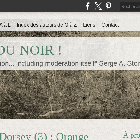
A à L
Index des auteurs de M à Z
Liens
Contact
U NOIR !
ion... including moderation itself" Serge A. Sto
Dorsey (3) : Orange
À pr