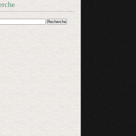
erche