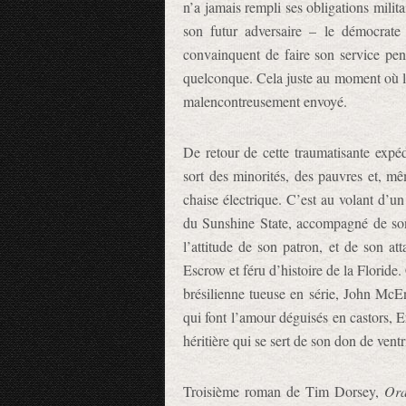
n’a jamais rempli ses obligations milita
son futur adversaire – le démocrat
convainquent de faire son service pen
quelconque. Cela juste au moment où 
malencontreusement envoyé.
De retour de cette traumatisante expéd
sort des minorités, des pauvres et, mê
chaise électrique. C’est au volant d’
du Sunshine State, accompagné de son
l’attitude de son patron, et de son 
Escrow et féru d’histoire de la Floride
brésilienne tueuse en série, John McE
qui font l’amour déguisés en castors, E
héritière qui se sert de son don de ven
Troisième roman de Tim Dorsey,
Ora