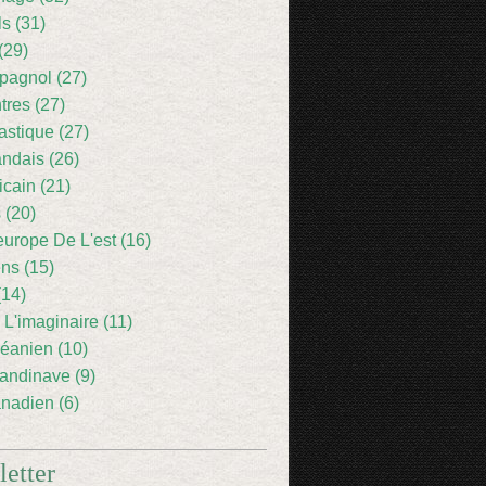
ls (31)
(29)
pagnol (27)
res (27)
astique (27)
andais (26)
icain (21)
 (20)
europe De L'est (16)
ens (15)
(14)
 L'imaginaire (11)
éanien (10)
andinave (9)
nadien (6)
etter