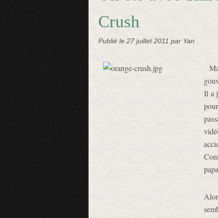
Crush
Publié le
27 juillet 2011
par Yan
Ma
gouv
Il a
pour
pass
vidé
acci
Conr
pap
Alor
semb