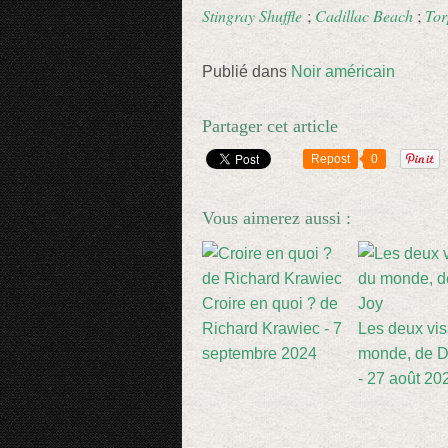
Stingray Shuffle
;
Cadillac Beach
;
Tor
Publié dans
Noir américain
Partager cet article
Repost
0
Vous aimerez aussi :
Croire en quoi ? de
Richard Krawiec - 7
Les deux vi
septembre 2024
monde, de D
- 27 août 20