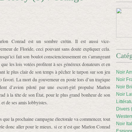
rlon Conrad est un sombre crétin. Il est aussi vice-
erneur de Floride, ceci pouvant sans doute expliquer cela.
Catég
 jusqu’ici fait son boulot consciencieusement en s’arrangeant
 que les lois votées profitent à ses généreux donateurs et en
ant le plus clair de son temps à pêcher le tarpon sur son jeu
Noir Am
o favori. La mort du gouverneur en poste lors d’un tragique
Noir Fr
dent d’avion piloté par une escort-girl propulse Marlon
Noir Br
ad à la tête de son État, pour le plus grand bonheur de son
Noir La
Littéra
a et de ses amis lobbyistes.
Divers 
Western
s que la prochaine campagne électorale va commencer, tout
Noir Ita
le donc aller pour le mieux, si ce n’est que Marlon Conrad
Espion