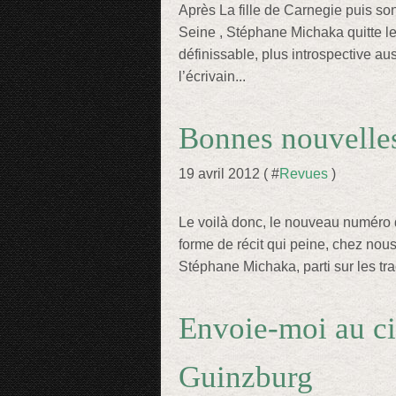
Après La fille de Carnegie puis son
Seine , Stéphane Michaka quitte 
définissable, plus introspective aus
l’écrivain...
Bonnes nouvelles
19 avril 2012 ( #
Revues
)
Le voilà donc, le nouveau numéro 
forme de récit qui peine, chez nous,
Stéphane Michaka, parti sur les tr
Envoie-moi au ci
Guinzburg