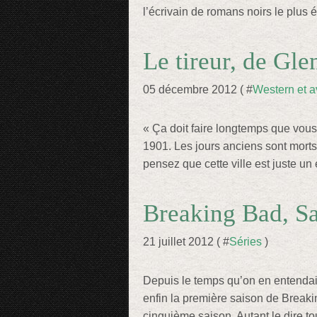
l’écrivain de romans noirs le plus é
Le tireur, de Gl
05 décembre 2012 ( #
Western et a
« Ça doit faire longtemps que vous
1901. Les jours anciens sont mort
pensez que cette ville est juste un 
Breaking Bad, Sa
21 juillet 2012 ( #
Séries
)
Depuis le temps qu’on en entendait 
enfin la première saison de Breakin
cinquième saison. Autant le dire tou