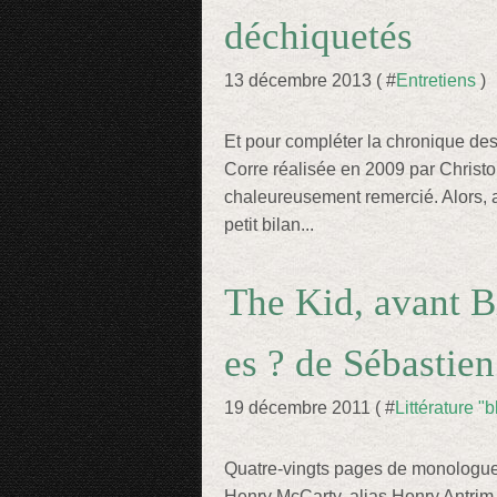
déchiquetés
13 décembre 2013 ( #
Entretiens
)
Et pour compléter la chronique de
Corre réalisée en 2009 par Christo
chaleureusement remercié. Alors, av
petit bilan...
The Kid, avant B
es ? de Sébastie
19 décembre 2011 ( #
Littérature "
Quatre-vingts pages de monologue
Henry McCarty, alias Henry Antrim, 