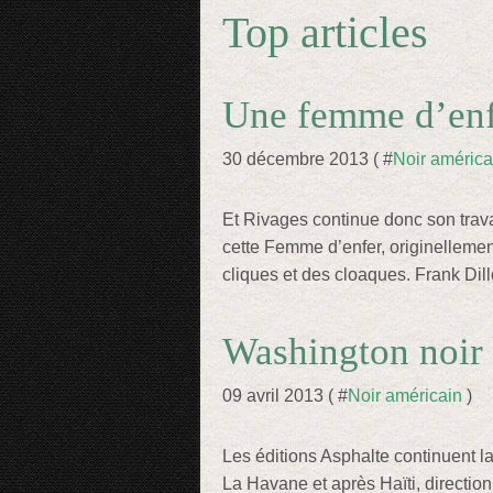
Top articles
Une femme d’enf
30 décembre 2013 ( #
Noir américa
Et Rivages continue donc son trav
cette Femme d’enfer, originellemen
cliques et des cloaques. Frank Dill
Washington noir
09 avril 2013 ( #
Noir américain
)
Les éditions Asphalte continuent la
La Havane et après Haïti, directio