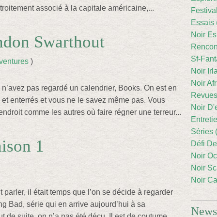
troitement associé à la capitale américaine,...
Festiva
Essais 
Noir Es
endon Swarthout
Rencont
Sf-Fant
ventures
)
Noir Irl
Noir Afr
 n’avez pas regardé un calendrier, Books. On est en
Revues
s et enterrés et vous ne le savez même pas. Vous
Noir D'
endroit comme les autres où faire régner une terreur...
Entreti
Séries 
ison 1
Défi De
Noir Oc
Noir Sc
Noir Ca
parler, il était temps que l’on se décide à regarder
g Bad, série qui en arrive aujourd’hui à sa
Newsl
t de suite, on n’a pas été déçu. Il est de coutume...