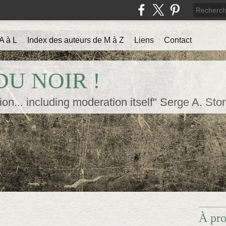
A à L
Index des auteurs de M à Z
Liens
Contact
U NOIR !
ion... including moderation itself" Serge A. Sto
À pr