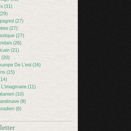
ls (31)
(29)
pagnol (27)
res (27)
astique (27)
andais (26)
icain (21)
 (20)
europe De L'est (16)
ens (15)
(14)
 L'imaginaire (11)
éanien (10)
andinave (9)
nadien (6)
etter