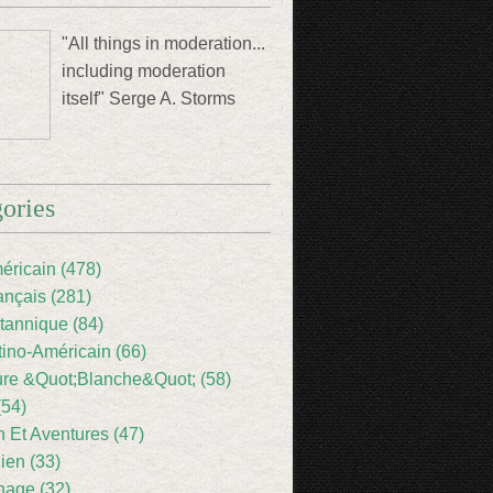
"All things in moderation...
including moderation
itself" Serge A. Storms
ories
éricain (478)
ançais (281)
itannique (84)
tino-Américain (66)
ture &Quot;Blanche&Quot; (58)
(54)
 Et Aventures (47)
lien (33)
nage (32)