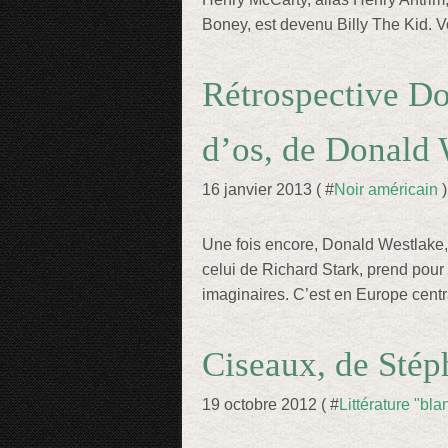
Boney, est devenu Billy The Kid. Voi
Rétrospective Do
d’os, de Donald 
16 janvier 2013 ( #
Noir américain
)
Une fois encore, Donald Westlake
celui de Richard Stark, prend pour 
imaginaires. C’est en Europe centra
Ciseaux, de Sté
19 octobre 2012 ( #
Littérature "bl