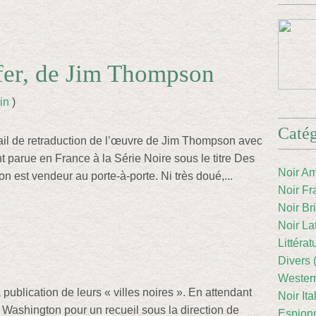
er, de Jim Thompson
in
)
Catég
ail de retraduction de l’œuvre de Jim Thompson avec
t parue en France à la Série Noire sous le titre Des
Noir Am
on est vendeur au porte-à-porte. Ni très doué,...
Noir Fr
Noir Br
Noir La
Littéra
Divers 
Western
 publication de leurs « villes noires ». En attendant
Noir Ita
n Washington pour un recueil sous la direction de
Espion