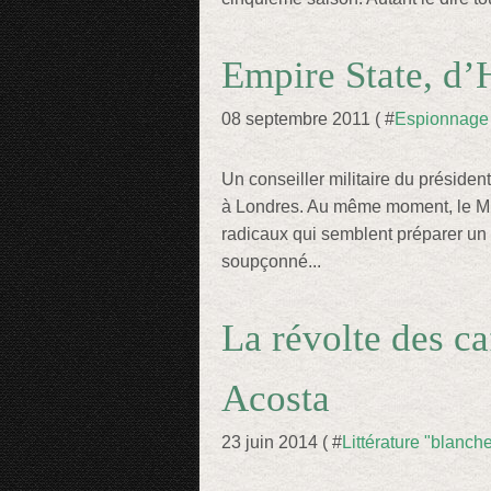
Empire State, d’
08 septembre 2011 ( #
Espionnage
Un conseiller militaire du préside
à Londres. Au même moment, le MI6
radicaux qui semblent préparer u
soupçonné...
La révolte des ca
Acosta
23 juin 2014 ( #
Littérature "blanch