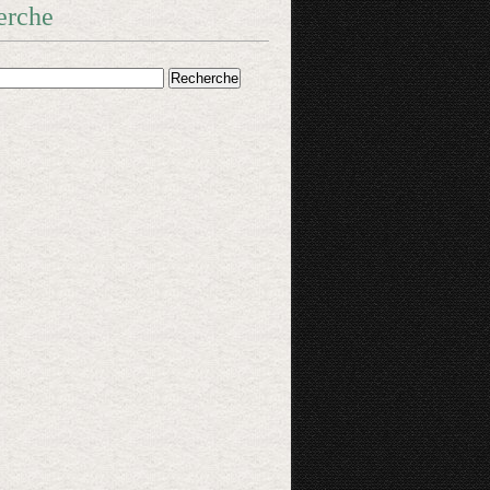
erche