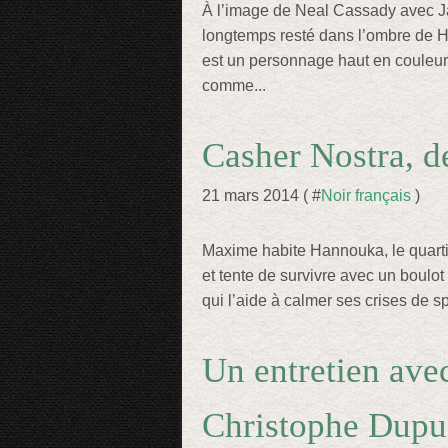
À l’image de Neal Cassady avec J
longtemps resté dans l’ombre de 
est un personnage haut en couleurs 
comme...
Casher Nostra, 
21 mars 2014 ( #
Noir français
)
Maxime habite Hannouka, le quartier
et tente de survivre avec un boulo
qui l’aide à calmer ses crises de s
Un entretien ave
Christophe Dupui