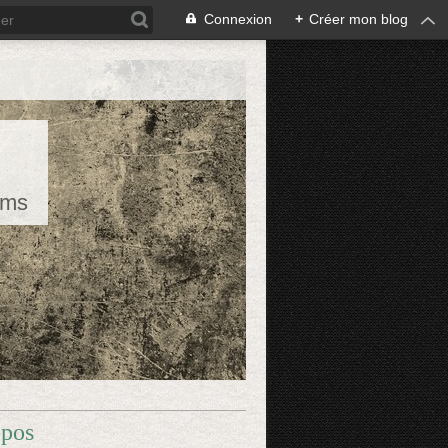
Connexion
+
Créer mon blog
rms
opos