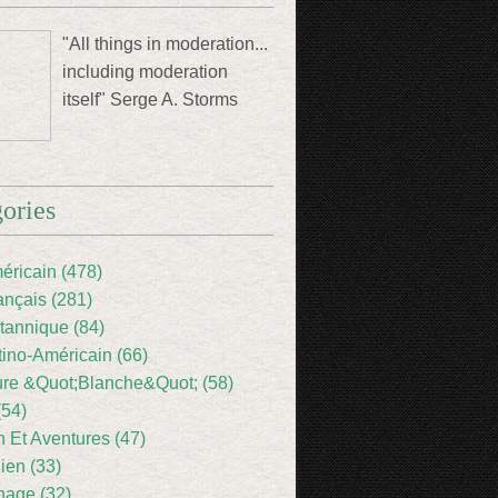
"All things in moderation...
including moderation
itself" Serge A. Storms
ories
éricain (478)
ançais (281)
itannique (84)
tino-Américain (66)
ture &Quot;Blanche&Quot; (58)
(54)
 Et Aventures (47)
lien (33)
nage (32)