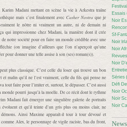
Festiva
 Karim Madani mettant en scène la vie à Arkestra traîne
Essais 
iothèque mais c’est finalement avec
Casher Nostra
que je
Noir Es
 vraiment le nôtre ni vraiment un autre, ni de demain ni
Rencont
 ça qui impressionne chez Madani, la manière dont il crée
Sf-Fant
e de notre société pour en faire un monde crédible avec une
Noir Irl
fléchie (on imagine d’ailleurs que l’on n’aperçoit qu’une
Noir Afr
éer pour donner une telle assise à son (ses) roman(s)).
Revues
Noir D'
 peut plus classique. C’est celle du loser qui trouve un bon
Entreti
rt et malin qu’il ne l’est vraiment, celle du fils qui pense ne
Séries 
 tout faire pour l’imiter et, surtout, le dépasser. C’est aussi
Défi De
Noir Oc
un monde pourri jusqu’à la moelle. De ce récit dont le rythme
Noir Sc
rim Madani fait émerger une singulière galerie de portraits
Noir Ca
évoluent et qu’il teinte d’un gris plus ou moins clair, ne
s démons. Ainsi Maxime apparaît-il tour à tour dévoué et
ut comme Alex, le personnage de vigile raciste, bas du front,
Newsl