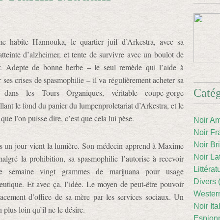
e habite Hannouka, le quartier juif d’Arkestra, avec sa
tteinte d’alzheimer, et tente de survivre avec un boulot de
ur. Adepte de bonne herbe – le seul remède qui l’aide à
 ses crises de spasmophilie – il va régulièrement acheter sa
Catég
 dans les Tours Organiques, véritable coupe-gorge
llant le fond du panier du lumpenproletariat d’Arkestra, et le
que l’on puisse dire, c’est que cela lui pèse.
Noir Am
Noir Fr
is un jour vient la lumière. Son médecin apprend à Maxime
Noir Br
Noir La
algré la prohibition, sa spasmophilie l’autorise à recevoir
Littéra
e semaine vingt grammes de marijuana pour usage
Divers 
eutique. Et avec ça, l’idée. Le moyen de peut-être pouvoir
Western
placement d’office de sa mère par les services sociaux. Un
Noir Ita
 plus loin qu’il ne le désire.
Espion