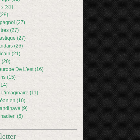
ls (31)
(29)
pagnol (27)
res (27)
astique (27)
andais (26)
icain (21)
 (20)
europe De L'est (16)
ens (15)
(14)
 L'imaginaire (11)
éanien (10)
andinave (9)
nadien (6)
etter