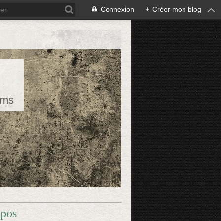
Connexion
+
Créer mon blog
rms
opos