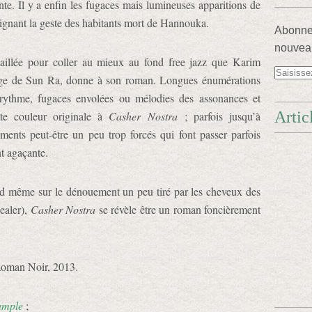
nte. Il y a enfin les fugaces mais lumineuses apparitions de
eignant la geste des habitants mort de Hannouka.
Abonnez
nouveau
vaillée pour coller au mieux au fond free jazz que Karim
nage de Sun Ra, donne à son roman. Longues énumérations
 rythme, fugaces envolées ou mélodies des assonances et
Artic
tte couleur originale à
Casher Nostra
; parfois jusqu’à
ments peut-être un peu trop forcés qui font passer parfois
nt agaçante.
and même sur le dénouement un peu tiré par les cheveux des
ealer),
Casher Nostra
se révèle être un roman foncièrement
Roman Noir, 2013.
ample
;