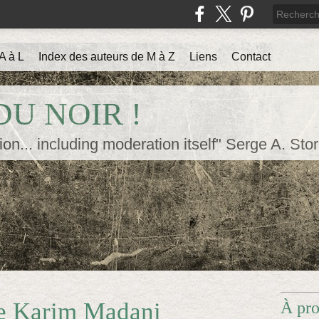
A à L
Index des auteurs de M à Z
Liens
Contact
U NOIR !
ion... including moderation itself" Serge A. Sto
de Karim Madani
À pr