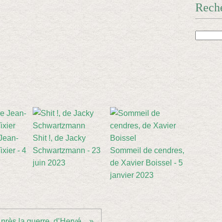
Rech
 Jean-
Shit !, de Jacky
xier - 4
Schwartzmann - 23
Sommeil de cendres,
juin 2023
de Xavier Boissel - 5
janvier 2023
près la guerre, d’Hervé... »