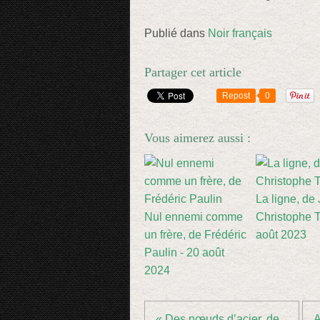
Publié dans
Noir français
Partager cet article
Repost
0
Vous aimerez aussi :
La ligne, de
Nul ennemi comme
Christophe Ti
un frère, de Frédéric
août 2023
Paulin - 20 août
2024
« Des nœuds d’acier, de...
A