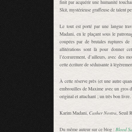
finit par acquérir une humanité toucha
Skit, mystérieuse graffeuse de talent p
Le tout est porté par une langue tra
Madani, en le plaçant sous le patro
coupées par de brutales ruptures de
allitérations sont là pour donner ce
l’écœurement, d’ailleurs, avec des mo
cette écriture de séduisante à légèreme
À cette réserve près (et une autre qu
embrouilles de Maxime avec un gros d
original et attachant ; un très bon livre.
Karim Madani,
Casher Nostra
, Seuil 
Du même auteur sur ce blog :
Blood S