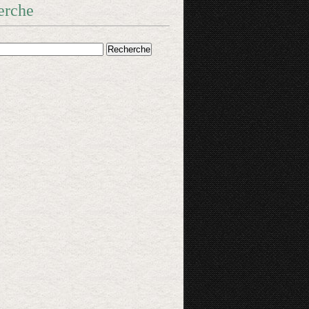
erche