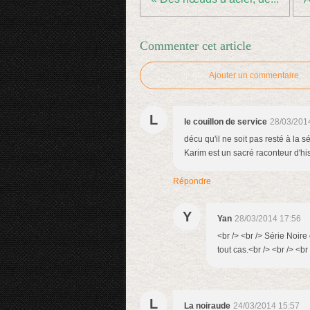
Commenter cet article
Ajouter un commentaire
L
le couillon de service
28/03/201
décu qu'il ne soit pas resté à la s
Karim est un sacré raconteur d'his
Répondre
Y
Yan
28/03/2014 17:56
<br /> <br /> Série Noir
tout cas.<br /> <br /> <br 
L
La noiraude
24/03/2014 15:57