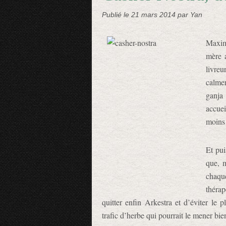
Publié le
21 mars 2014
par Yan
Maxim
mère a
livre
calmer
ganja
accuei
moins 
Et pu
que, m
chaqu
thérap
quitter enfin Arkestra et d’éviter le 
trafic d’herbe qui pourrait le mener bien