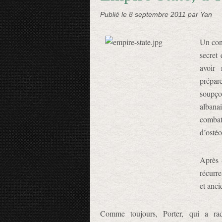
Publié le
8 septembre 2011
par Yan
Un cons
secret
avoir 
prépa
soupço
alban
comba
d’ostéo
Après
récurr
et anci
Comme toujours, Porter, qui a ra