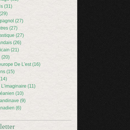
ls (31)
(29)
pagnol (27)
res (27)
astique (27)
andais (26)
icain (21)
 (20)
europe De L'est (16)
ens (15)
(14)
 L'imaginaire (11)
éanien (10)
andinave (9)
nadien (6)
etter