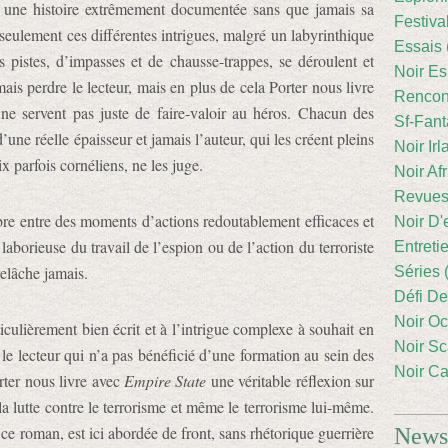
r une histoire extrêmement documentée sans que jamais sa
Festiva
seulement ces différentes intrigues, malgré un labyrinthique
Essais 
 pistes, d’impasses et de chausse-trappes, se déroulent et
Noir Es
ais perdre le lecteur, mais en plus de cela Porter nous livre
Rencont
ne servent pas juste de faire-valoir au héros. Chacun des
Sf-Fant
d’une réelle épaisseur et jamais l’auteur, qui les créent pleins
Noir Irl
x parfois cornéliens, ne les juge.
Noir Afr
Revues
ibre entre des moments d’actions redoutablement efficaces et
Noir D'
laborieuse du travail de l’espion ou de l’action du terroriste
Entreti
 ne se relâche jamais.
Séries 
Défi De
Noir Oc
ulièrement bien écrit et à l’intrigue complexe à souhait en
Noir Sc
 lecteur qui n’a pas bénéficié d’une formation au sein des
Noir Ca
rter nous livre avec
Empire State
une véritable réflexion sur
a lutte contre le terrorisme et même le terrorisme lui-même.
 ce roman, est ici abordée de front, sans rhétorique guerrière
Newsl