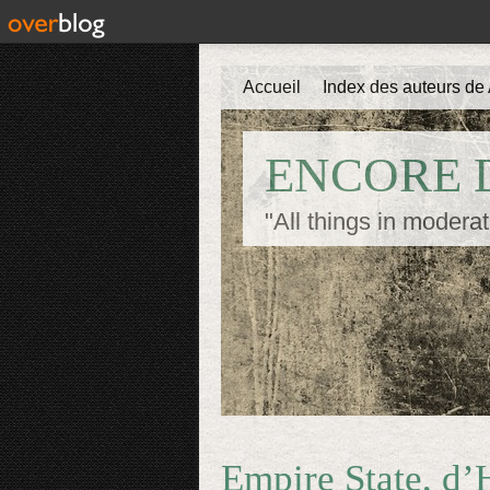
Accueil
Index des auteurs de 
ENCORE D
"All things in moderat
Empire State, d’