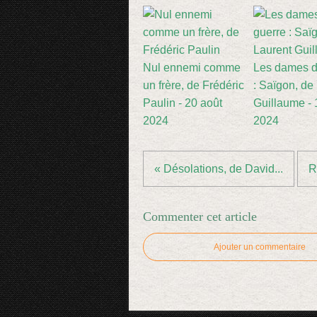
Nul ennemi comme
Les dames d
un frère, de Frédéric
: Saïgon, de
Paulin - 20 août
Guillaume - 1
2024
2024
« Désolations, de David...
R
Commenter cet article
Ajouter un commentaire