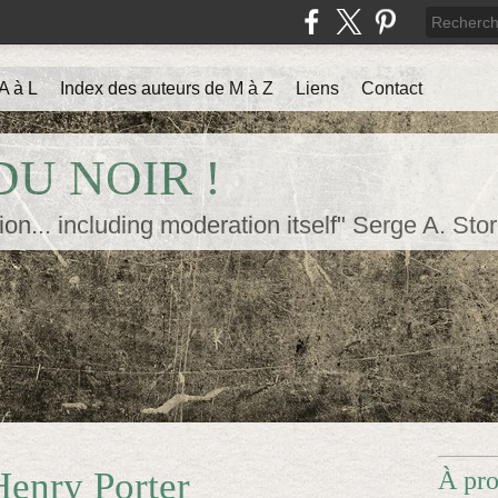
A à L
Index des auteurs de M à Z
Liens
Contact
U NOIR !
ion... including moderation itself" Serge A. Sto
Henry Porter
À pr