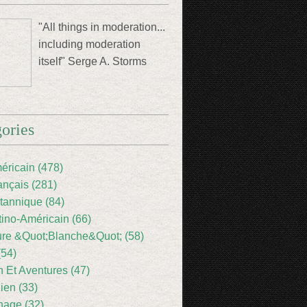
"All things in moderation...
including moderation
itself" Serge A. Storms
ories
éricain (478)
ançais (281)
itannique (84)
tino-Américain (66)
ture &Quot;Blanche&Quot; (58)
(54)
 Et Aventures (47)
lien (33)
nage (32)