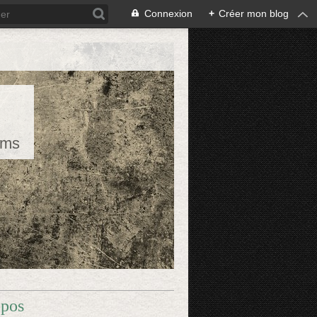
Connexion
+
Créer mon blog
rms
opos