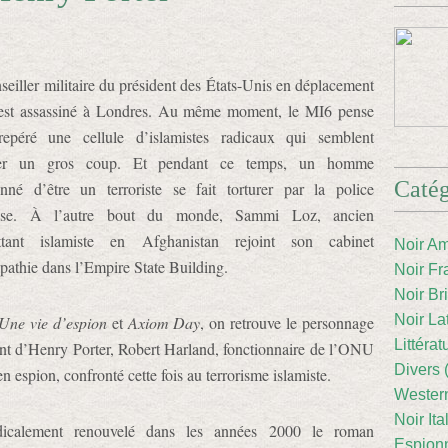
eiller militaire du président des États-Unis en déplacement
 est assassiné à Londres. Au même moment, le MI6 pense
repéré une cellule d’islamistes radicaux qui semblent
rer un gros coup. Et pendant ce temps, un homme
Catég
nné d’être un terroriste se fait torturer par la police
aise. À l’autre bout du monde, Sammi Loz, ancien
ttant islamiste en Afghanistan rejoint son cabinet
Noir Am
pathie dans l’Empire State Building.
Noir Fr
Noir Br
Noir La
Une vie d’espion
et
Axiom Day
, on retrouve le personnage
Littéra
ent d’Henry Porter, Robert Harland, fonctionnaire de l’ONU
Divers 
en espion, confronté cette fois au terrorisme islamiste.
Western
Noir Ita
dicalement renouvelé dans les années 2000 le roman
Espion