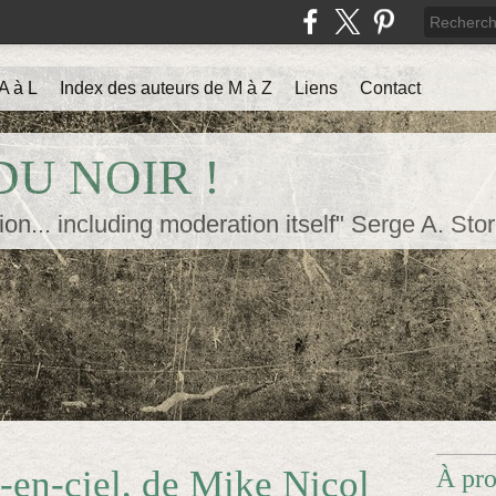
A à L
Index des auteurs de M à Z
Liens
Contact
U NOIR !
ion... including moderation itself" Serge A. Sto
c-en-ciel, de Mike Nicol
À pr