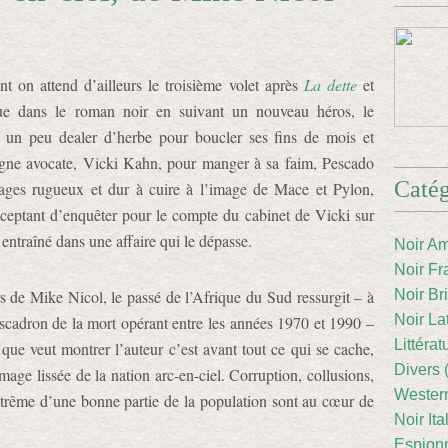
t on attend d’ailleurs le troisième volet après
La dette
et
ue dans le roman noir en suivant un nouveau héros, le
r, un peu dealer d’herbe pour boucler ses fins de mois et
gne avocate, Vicki Kahn, pour manger à sa faim, Pescado
Catég
ages rugueux et dur à cuire à l’image de Mace et Pylon,
ceptant d’enquêter pour le compte du cabinet de Vicki sur
ve entraîné dans une affaire qui le dépasse.
Noir Am
Noir Fr
 de Mike Nicol, le passé de l’Afrique du Sud ressurgit – à
Noir Br
Noir La
’escadron de la mort opérant entre les années 1970 et 1990 –
Littéra
 que veut montrer l’auteur c’est avant tout ce qui se cache,
Divers 
image lissée de la nation arc-en-ciel. Corruption, collusions,
Western
 extrême d’une bonne partie de la population sont au cœur de
Noir Ita
Espion