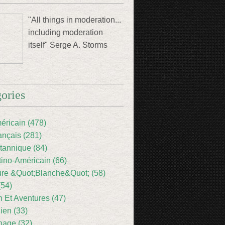
"All things in moderation...
including moderation
itself" Serge A. Storms
ories
éricain (478)
ançais (281)
itannique (84)
tino-Américain (66)
ture &Quot;Blanche&Quot; (58)
(54)
 Et Aventures (47)
lien (33)
nage (32)