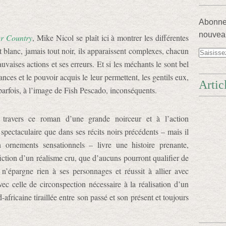
Abonnez
nouveau
er Country
, Mike Nicol se plaît ici à montrer les différentes
t blanc, jamais tout noir, ils apparaissent complexes, chacun
vaises actions et ses erreurs. Et si les méchants le sont bel
ances et le pouvoir acquis le leur permettent, les gentils eux,
Artic
parfois, à l’image de Fish Pescado, inconséquents.
à travers ce roman d’une grande noirceur et à l’action
pectaculaire que dans ses récits noirs précédents – mais il
 ornements sensationnels – livre une histoire prenante,
iction d’un réalisme cru, que d’aucuns pourront qualifier de
n’épargne rien à ses personnages et réussit à allier avec
ec celle de circonspection nécessaire à la réalisation d’un
-africaine tiraillée entre son passé et son présent et toujours