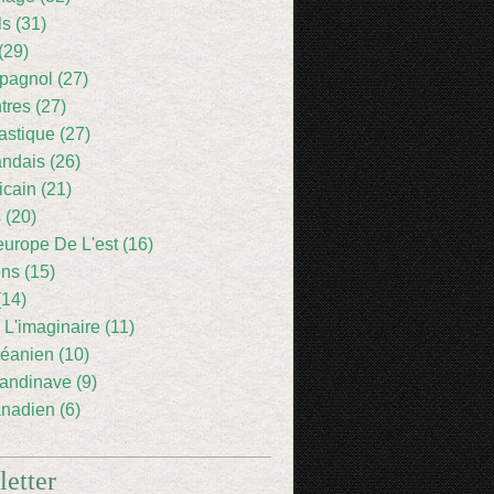
ls (31)
(29)
pagnol (27)
res (27)
astique (27)
andais (26)
icain (21)
 (20)
europe De L'est (16)
ens (15)
(14)
 L'imaginaire (11)
éanien (10)
andinave (9)
nadien (6)
etter