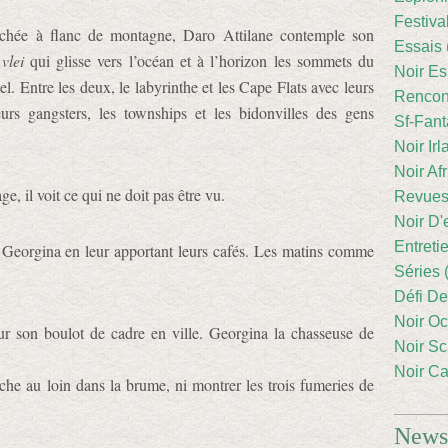
Festiva
chée à flanc de montagne, Daro Attilane contemple son
Essais 
u
vlei
qui glisse vers l’océan et à l’horizon les sommets du
Noir Es
l. Entre les deux, le labyrinthe et les Cape Flats avec leurs
Rencont
eurs gangsters, les townships et les bidonvilles des gens
Sf-Fant
Noir Irl
Noir Afr
, il voit ce qui ne doit pas être vu.
Revues
Noir D'
Entreti
 Georgina en leur apportant leurs cafés. Les matins comme
Séries 
Défi De
Noir Oc
ur son boulot de cadre en ville. Georgina la chasseuse de
Noir Sc
Noir Ca
he au loin dans la brume, ni montrer les trois fumeries de
Newsl