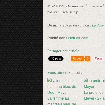
Mike Nicol,
Du sang sur l’arc-en-ciel
par Jean Esch. 493 p.
Du même auteur sur ce blog :
La dette
Publié dans
Noir africain
Partager cet article
Repost
0
Vous aimerez aussi :
La proie, de
La femme au
Meyer - 27 a
manteau bleu, de