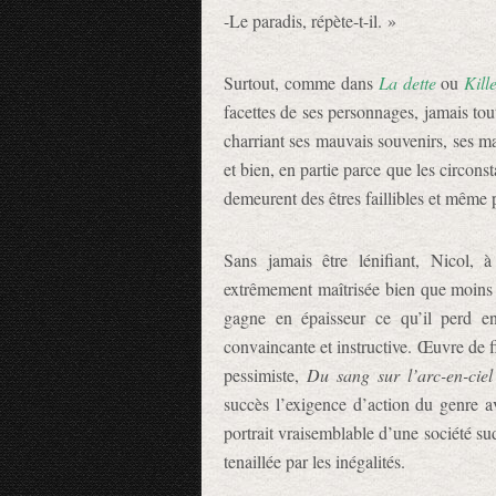
-Le paradis, répète-t-il. »
Surtout, comme dans
La dette
ou
Kill
facettes de ses personnages, jamais tou
charriant ses mauvais souvenirs, ses mau
et bien, en partie parce que les circonst
demeurent des êtres faillibles et même 
Sans jamais être lénifiant, Nicol, 
extrêmement maîtrisée bien que moins s
gagne en épaisseur ce qu’il perd en
convaincante et instructive. Œuvre de f
pessimiste,
Du sang sur l’arc-en-ciel
succès l’exigence d’action du genre av
portrait vraisemblable d’une société sud
tenaillée par les inégalités.