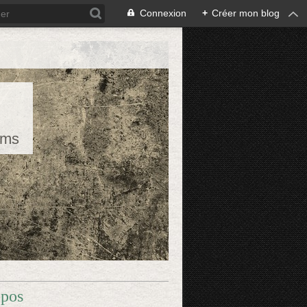
Connexion
+
Créer mon blog
rms
opos