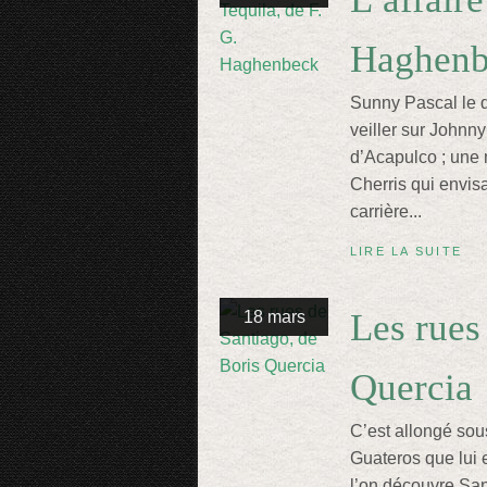
Haghenb
Sunny Pascal le 
veiller sur Johnn
d’Acapulco ; une 
Cherris qui envis
carrière...
LIRE LA SUITE
Les rues
18 mars
Quercia
C’est allongé sou
Guateros que lui e
l’on découvre San