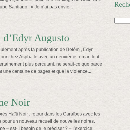
Rech
pe Santiago : « Je n’ai pas envie...
 d’Edyr Augusto
ulement après la publication de Belém , Edyr
etour chez Asphalte avec un deuxième roman tout
ertainement plus percutant, ne serait-ce que parce
nt une centaine de pages et que la violence...
ne Noir
ès Haïti Noir , retour dans les Caraïbes avec les
s pour un nouveau recueil de nouvelles noires.
– est-il besoin de le préciser ? – l’exercice