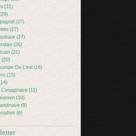
ls (31)
(29)
pagnol (27)
res (27)
astique (27)
andais (26)
icain (21)
 (20)
europe De L'est (16)
ens (15)
(14)
 L'imaginaire (11)
éanien (10)
andinave (9)
nadien (6)
etter