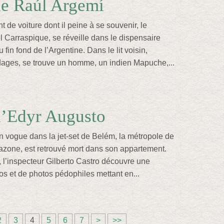
de Raúl Argemí
t de voiture dont il peine à se souvenir, le
l Carraspique, se réveille dans le dispensaire
 fin fond de l’Argentine. Dans le lit voisin,
dages, se trouve un homme, un indien Mapuche,...
d’Edyr Augusto
en vogue dans la jet-set de Belém, la métropole de
mazone, est retrouvé mort dans son appartement.
, l’inspecteur Gilberto Castro découvre une
os et de photos pédophiles mettant en...
2
3
4
5
6
7
>
>>