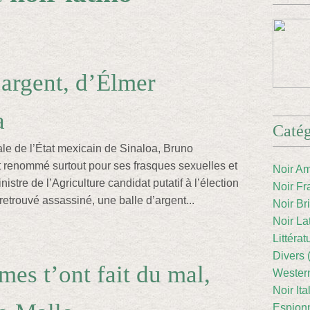
’argent, d’Élmer
a
Catég
ale de l’État mexicain de Sinaloa, Bruno
 renommé surtout pour ses frasques sexuelles et
Noir Am
nistre de l’Agriculture candidat putatif à l’élection
Noir Fr
 retrouvé assassiné, une balle d’argent...
Noir Br
Noir La
Littéra
Divers 
es t’ont fait du mal,
Western
Noir Ita
Espion