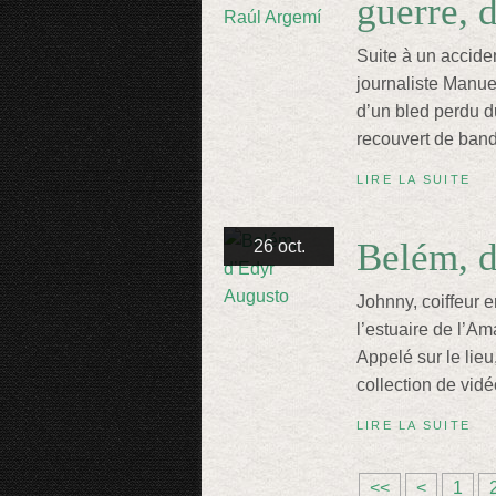
guerre, 
Suite à un acciden
journaliste Manue
d’un bled perdu du
recouvert de ban
LIRE LA SUITE
Belém, 
26 oct.
Johnny, coiffeur 
l’estuaire de l’A
Appelé sur le lieu
collection de vidé
LIRE LA SUITE
<<
<
1