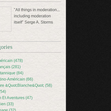
"All things in moderation...
including moderation
itself" Serge A. Storms
ories
éricain (478)
ançais (281)
itannique (84)
tino-Américain (66)
ture &Quot;Blanche&Quot; (58)
(54)
 Et Aventures (47)
lien (33)
nage (32)