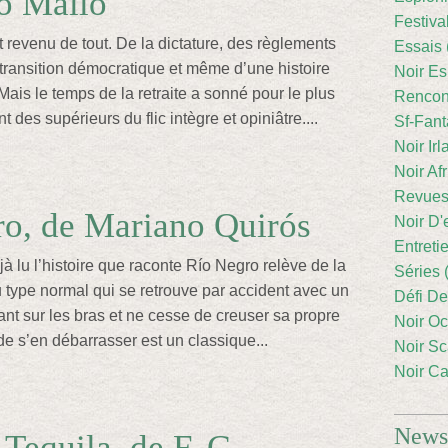
o Mallo
Festiva
 revenu de tout. De la dictature, des règlements
Essais 
transition démocratique et même d’une histoire
Noir Es
ais le temps de la retraite a sonné pour le plus
Rencont
des supérieurs du flic intègre et opiniâtre....
Sf-Fant
Noir Irl
Noir Afr
Revues
o, de Mariano Quirós
Noir D'
Entreti
jà lu l’histoire que raconte Río Negro relève de la
Séries 
 du type normal qui se retrouve par accident avec un
Défi De
t sur les bras et ne cesse de creuser sa propre
Noir Oc
de s’en débarrasser est un classique...
Noir Sc
Noir Ca
Newsl
 Tequila, de F. G.