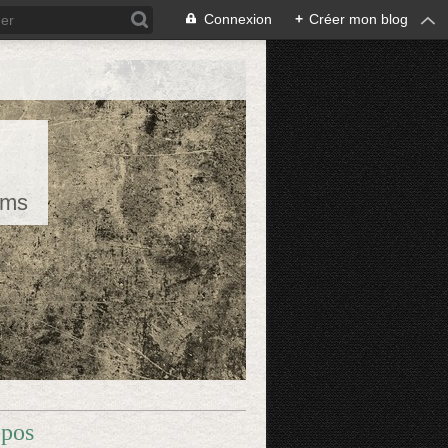
Connexion
+
Créer mon blog
rms
opos