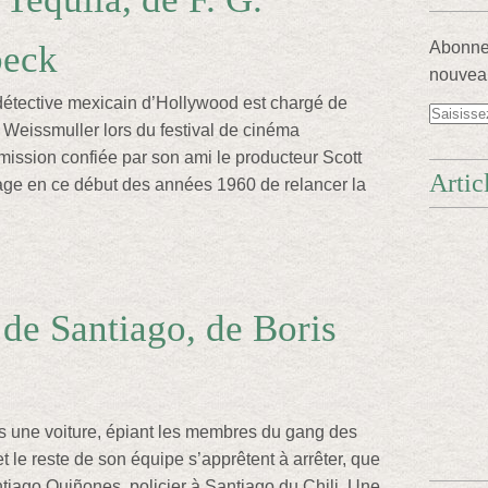
eck
Abonnez
nouveau
détective mexicain d’Hollywood est chargé de
y Weissmuller lors du festival de cinéma
mission confiée par son ami le producteur Scott
Artic
age en ce début des années 1960 de relancer la
 de Santiago, de Boris
s une voiture, épiant les membres du gang des
t le reste de son équipe s’apprêtent à arrêter, que
tiago Quiñones, policier à Santiago du Chili. Une