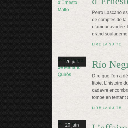
d’Ernest
Perro Lascano est
de comptes de la 
d’amour avortée. M
grand soulagement 
LIRE LA SUITE
Río Negr
26 juil.
Dire que l’on a dé
litote. L’histoire
cadavre encombran
tombe en tentant 
LIRE LA SUITE
L’affaire
20 juin