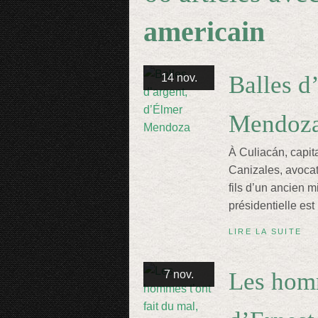
americain
Balles d
14 nov.
Mendoz
À Culiacán, capit
Canizales, avocat
fils d’un ancien mi
présidentielle est
LIRE LA SUITE
Les homm
7 nov.