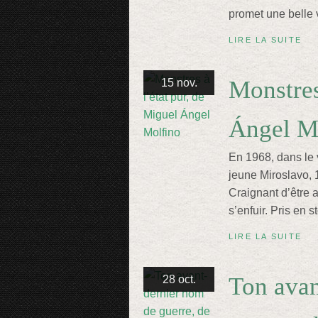
promet une belle 
LIRE LA SUITE
Monstres
15 nov.
Ángel M
En 1968, dans le v
jeune Miroslavo, 
Craignant d’être a
s’enfuir. Pris en s
LIRE LA SUITE
Ton avan
28 oct.