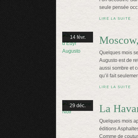
seule pensée occu
LIRE LA SUITE
Moscow,
14 févr.
Quelques mois se
Augusto est de r
aussi sombre et c
qu’il fait seuleme
LIRE LA SUITE
La Hava
29 déc.
Quelques mois apr
éditions Asphalte
Comme de coutume 