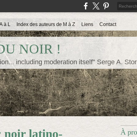
A à L
Index des auteurs de M à Z
Liens
Contact
U NOIR !
ion... including moderation itself" Serge A. Sto
c
noir latino-
À pr