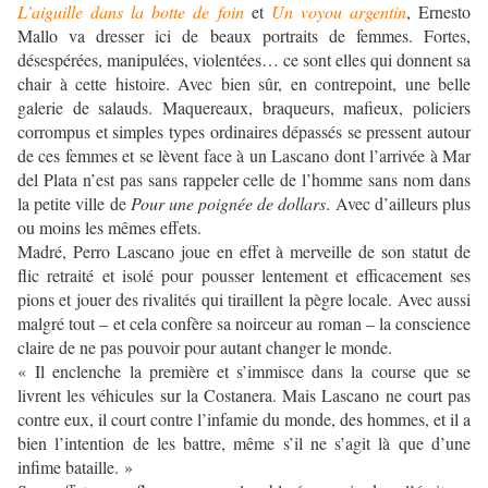
L’aiguille dans la botte de foin
et
Un voyou argentin
, Ernesto
Mallo va dresser ici de beaux portraits de femmes. Fortes,
désespérées, manipulées, violentées… ce sont elles qui donnent sa
chair à cette histoire. Avec bien sûr, en contrepoint, une belle
galerie de salauds. Maquereaux, braqueurs, mafieux, policiers
corrompus et simples types ordinaires dépassés se pressent autour
de ces femmes et se lèvent face à un Lascano dont l’arrivée à Mar
del Plata n’est pas sans rappeler celle de l’homme sans nom dans
la petite ville de
Pour une poignée de dollars
. Avec d’ailleurs plus
ou moins les mêmes effets.
Madré, Perro Lascano joue en effet à merveille de son statut de
flic retraité et isolé pour pousser lentement et efficacement ses
pions et jouer des rivalités qui tiraillent la pègre locale. Avec aussi
malgré tout – et cela confère sa noirceur au roman – la conscience
claire de ne pas pouvoir pour autant changer le monde.
« Il enclenche la première et s’immisce dans la course que se
livrent les véhicules sur la Costanera. Mais Lascano ne court pas
contre eux, il court contre l’infamie du monde, des hommes, et il a
bien l’intention de les battre, même s’il ne s’agit là que d’une
infime bataille. »