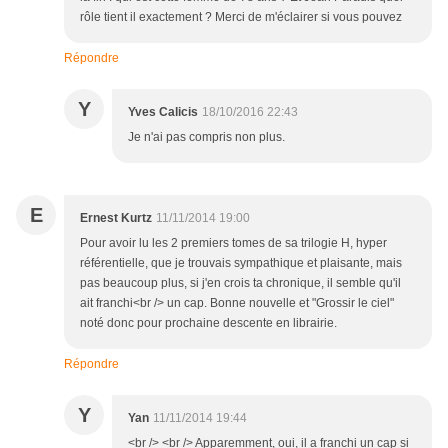
rôle tient il exactement ? Merci de m'éclairer si vous pouvez
Répondre
Y
Yves Calicis
18/10/2016 22:43
Je n'ai pas compris non plus.
E
Ernest Kurtz
11/11/2014 19:00
Pour avoir lu les 2 premiers tomes de sa trilogie H, hyper
référentielle, que je trouvais sympathique et plaisante, mais
pas beaucoup plus, si j'en crois ta chronique, il semble qu'il
ait franchi<br /> un cap. Bonne nouvelle et "Grossir le ciel"
noté donc pour prochaine descente en librairie.
Répondre
Y
Yan
11/11/2014 19:44
<br /> <br /> Apparemment, oui, il a franchi un cap si