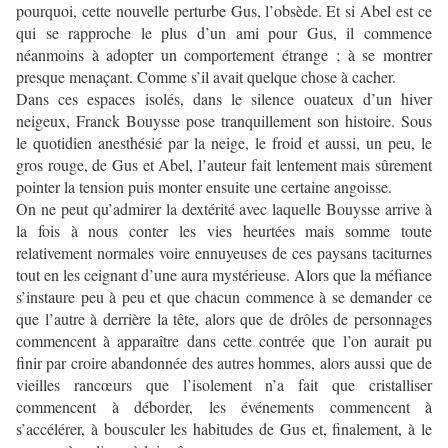
pourquoi, cette nouvelle perturbe Gus, l’obsède. Et si Abel est ce
qui se rapproche le plus d’un ami pour Gus, il commence
néanmoins à adopter un comportement étrange ; à se montrer
presque menaçant. Comme s’il avait quelque chose à cacher.
Dans ces espaces isolés, dans le silence ouateux d’un hiver
neigeux, Franck Bouysse pose tranquillement son histoire. Sous
le quotidien anesthésié par la neige, le froid et aussi, un peu, le
gros rouge, de Gus et Abel, l’auteur fait lentement mais sûrement
pointer la tension puis monter ensuite une certaine angoisse.
On ne peut qu’admirer la dextérité avec laquelle Bouysse arrive à
la fois à nous conter les vies heurtées mais somme toute
relativement normales voire ennuyeuses de ces paysans taciturnes
tout en les ceignant d’une aura mystérieuse. Alors que la méfiance
s’instaure peu à peu et que chacun commence à se demander ce
que l’autre à derrière la tête, alors que de drôles de personnages
commencent à apparaître dans cette contrée que l’on aurait pu
finir par croire abandonnée des autres hommes, alors aussi que de
vieilles rancœurs que l’isolement n’a fait que cristalliser
commencent à déborder, les événements commencent à
s’accélérer, à bousculer les habitudes de Gus et, finalement, à le