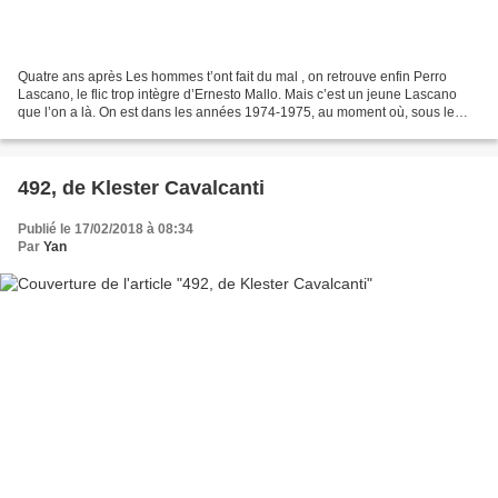
Quatre ans après Les hommes t’ont fait du mal , on retrouve enfin Perro
Lascano, le flic trop intègre d’Ernesto Mallo. Mais c’est un jeune Lascano
que l’on a là. On est dans les années 1974-1975, au moment où, sous le
gouvernement d’Isabel Perón, se mettent...
492, de Klester Cavalcanti
Publié le 17/02/2018 à 08:34
Par
Yan