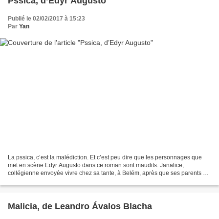
Pssica, d’Edyr Augusto
Publié le 02/02/2017 à 15:23
Par
Yan
La pssica, c’est la malédiction. Et c’est peu dire que les personnages que
met en scène Edyr Augusto dans ce roman sont maudits. Janalice,
collégienne envoyée vivre chez sa tante, à Belém, après que ses parents ont
découvert qu’une vidéo intime la mettant...
Malicia, de Leandro Ávalos Blacha