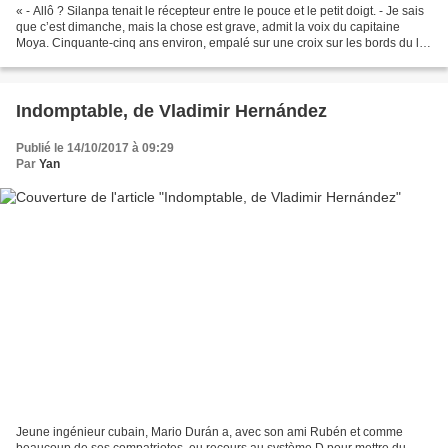
« - Allô ? Silanpa tenait le récepteur entre le pouce et le petit doigt. - Je sais
que c’est dimanche, mais la chose est grave, admit la voix du capitaine
Moya. Cinquante-cinq ans environ, empalé sur une croix sur les bords du lac
Sisga, nu comme Mercure...
Indomptable, de Vladimir Hernández
Publié le 14/10/2017 à 09:29
Par
Yan
Jeune ingénieur cubain, Mario Durán a, avec son ami Rubén et comme
beaucoup de ses compatriotes, eu recours au système D pour mettre du