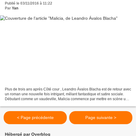
Publié le 03/11/2016 à 11:22
Par
Yan
Plus de trois ans après Côté cour , Leandro Ávalos Blacha est de retour avec
un roman une nouvelle fois intrigant, mêlant fantastique et satire sociale.
Débutant comme un vaudeville, Malicia commence par mettre en scène un
drôle de ménage à trois. Juan...
< Page précédente
Page suivante >
Hébergé par Overblog