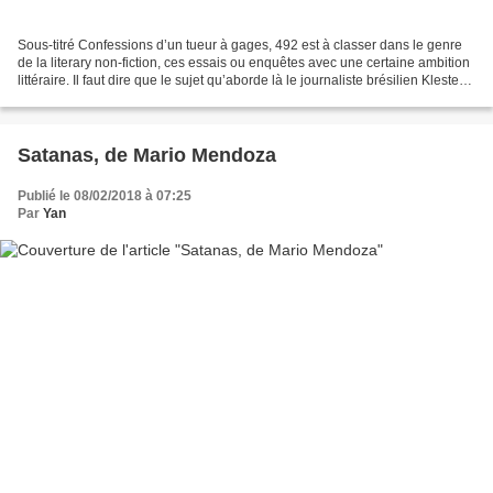
Sous-titré Confessions d’un tueur à gages, 492 est à classer dans le genre
de la literary non-fiction, ces essais ou enquêtes avec une certaine ambition
littéraire. Il faut dire que le sujet qu’aborde là le journaliste brésilien Klester
Cavalcanti s’y...
Satanas, de Mario Mendoza
Publié le 08/02/2018 à 07:25
Par
Yan