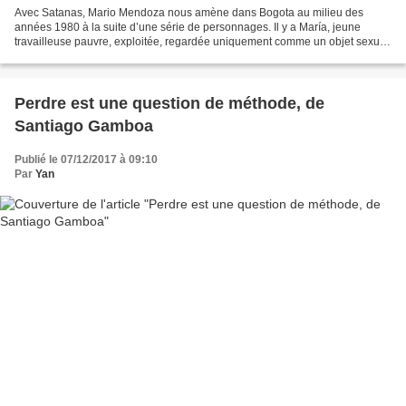
Avec Satanas, Mario Mendoza nous amène dans Bogota au milieu des
années 1980 à la suite d’une série de personnages. Il y a María, jeune
travailleuse pauvre, exploitée, regardée uniquement comme un objet sexuel,
qui décide de s’allier à deux jeunes hommes,...
Perdre est une question de méthode, de
Santiago Gamboa
Publié le 07/12/2017 à 09:10
Par
Yan