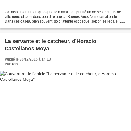
Ça faisait bien un an qu’Asphalte n’avait pas publié un de ses recueils de
ville noire et c’est donc peu dire que ce Buenos Aires Noir était attendu.
Dans ces cas-là, bien souvent, soit l’attente est déçue, soit on se régale. En
fait, ici, on se trouve...
La servante et le catcheur, d’Horacio
Castellanos Moya
Publié le 30/12/2015 à 14:13
Par
Yan