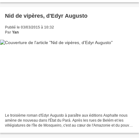
Nid de vipères, d'Edyr Augusto
Publié le 03/03/2015 à 10:32
Par
Yan
Le troisième roman d'Edyr Augusto à paraître aux éditions Asphalte nous
amène de nouveau dans l'État du Pará. Après les rues de Belém et les
villégiatures de l'île de Mosqueiro, c'est au cœur de l'Amazonie et du pouvoir
local qu'Augusto nous entraîne,...