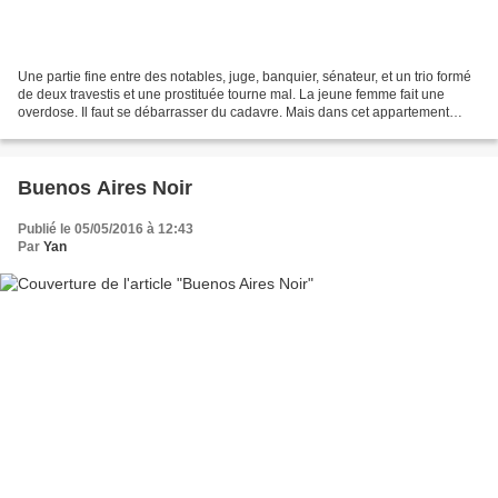
Une partie fine entre des notables, juge, banquier, sénateur, et un trio formé
de deux travestis et une prostituée tourne mal. La jeune femme fait une
overdose. Il faut se débarrasser du cadavre. Mais dans cet appartement
luxueux prêté par un entremetteur,...
Buenos Aires Noir
Publié le 05/05/2016 à 12:43
Par
Yan