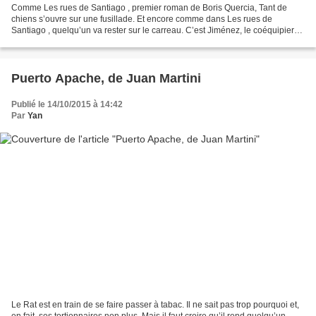
Comme Les rues de Santiago , premier roman de Boris Quercia, Tant de
chiens s’ouvre sur une fusillade. Et encore comme dans Les rues de
Santiago , quelqu’un va rester sur le carreau. C’est Jiménez, le coéquipier
de Santiago Quiñones qui y passe cette...
Puerto Apache, de Juan Martini
Publié le 14/10/2015 à 14:42
Par
Yan
Le Rat est en train de se faire passer à tabac. Il ne sait pas trop pourquoi et,
en fait, ses tortionnaires non plus. Mais il faut croire qu’il rend quelqu’un