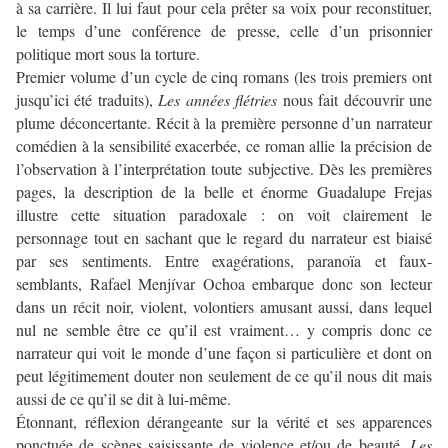
à sa carrière. Il lui faut pour cela prêter sa voix pour reconstituer,
le temps d’une conférence de presse, celle d’un prisonnier
politique mort sous la torture.
Premier volume d’un cycle de cinq romans (les trois premiers ont
jusqu’ici été traduits),
Les années flétries
nous fait découvrir une
plume déconcertante. Récit à la première personne d’un narrateur
comédien à la sensibilité exacerbée, ce roman allie la précision de
l’observation à l’interprétation toute subjective. Dès les premières
pages, la description de la belle et énorme Guadalupe Frejas
illustre cette situation paradoxale : on voit clairement le
personnage tout en sachant que le regard du narrateur est biaisé
par ses sentiments. Entre exagérations, paranoïa et faux-
semblants, Rafael Menjívar Ochoa embarque donc son lecteur
dans un récit noir, violent, volontiers amusant aussi, dans lequel
nul ne semble être ce qu’il est vraiment… y compris donc ce
narrateur qui voit le monde d’une façon si particulière et dont on
peut légitimement douter non seulement de ce qu’il nous dit mais
aussi de ce qu’il se dit à lui-même.
Étonnant, réflexion dérangeante sur la vérité et ses apparences
ponctuée de scènes saisissante de violence et/ou de beauté,
Les