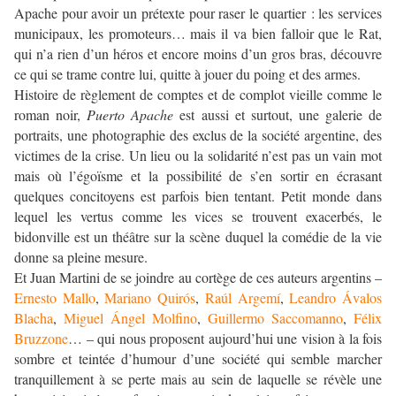
Apache pour avoir un prétexte pour raser le quartier : les services
municipaux, les promoteurs… mais il va bien falloir que le Rat,
qui n’a rien d’un héros et encore moins d’un gros bras, découvre
ce qui se trame contre lui, quitte à jouer du poing et des armes.
Histoire de règlement de comptes et de complot vieille comme le
roman noir,
Puerto Apache
est aussi et surtout, une galerie de
portraits, une photographie des exclus de la société argentine, des
victimes de la crise. Un lieu ou la solidarité n’est pas un vain mot
mais où l’égoïsme et la possibilité de s’en sortir en écrasant
quelques concitoyens est parfois bien tentant. Petit monde dans
lequel les vertus comme les vices se trouvent exacerbés, le
bidonville est un théâtre sur la scène duquel la comédie de la vie
donne sa pleine mesure.
Et Juan Martini de se joindre au cortège de ces auteurs argentins –
Ernesto Mallo
,
Mariano Quirós
,
Raúl Argemí
,
Leandro Ávalos
Blacha
,
Miguel Ángel Molfino
,
Guillermo Saccomanno
,
Félix
Bruzzone
… – qui nous proposent aujourd’hui une vision à la fois
sombre et teintée d’humour d’une société qui semble marcher
tranquillement à se perte mais au sein de laquelle se révèle une