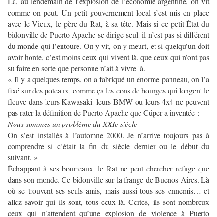
Là, au lendemain de l’explosion de l’économie argentine, on vit
comme on peut. Un petit gouvernement local s’est mis en place
avec le Vieux, le père du Rat, à sa tête. Mais si ce petit État du
bidonville de Puerto Apache se dirige seul, il n’est pas si différent
du monde qui l’entoure. On y vit, on y meurt, et si quelqu’un doit
avoir honte, c’est moins ceux qui vivent là, que ceux qui n’ont pas
su faire en sorte que personne n’ait à vivre là.
« Il y a quelques temps, on a fabriqué un énorme panneau, on l’a
fixé sur des poteaux, comme ça les cons de bourges qui longent le
fleuve dans leurs Kawasaki, leurs BMW ou leurs 4x4 ne peuvent
pas rater la définition de Puerto Apache que Cúper a inventée :
Nous sommes un problème du XXIe siècle
On s’est installés à l’automne 2000. Je n’arrive toujours pas à
comprendre si c’était la fin du siècle dernier ou le début du
suivant. »
Échappant à ses bourreaux, le Rat ne peut chercher refuge que
dans son monde. Ce bidonville sur la frange de Buenos Aires. Là
où se trouvent ses seuls amis, mais aussi tous ses ennemis… et
allez savoir qui ils sont, tous ceux-là. Certes, ils sont nombreux
ceux qui n’attendent qu’une explosion de violence à Puerto