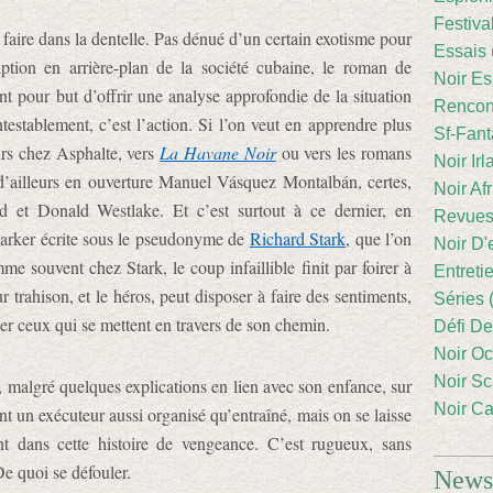
Festiva
faire dans la dentelle. Pas dénué d’un certain exotisme pour
Essais 
iption en arrière-plan de la société cubaine, le roman de
Noir Es
 pour but d’offrir une analyse approfondie de la situation
Rencont
stablement, c’est l’action. Si l’on veut en apprendre plus
Sf-Fant
urs chez Asphalte, vers
La Havane Noir
ou vers les romans
Noir Irl
 d’ailleurs en ouverture Manuel Vásquez Montalbán, certes,
Noir Afr
d et Donald Westlake. Et c’est surtout à ce dernier, en
Revues
 Parker écrite sous le pseudonyme de
Richard Stark
, que l’on
Noir D'
me souvent chez Stark, le coup infaillible finit par foirer à
Entreti
r trahison, et le héros, peut disposer à faire des sentiments,
Séries 
ner ceux qui se mettent en travers de son chemin.
Défi De
Noir Oc
Noir Sc
, malgré quelques explications en lien avec son enfance, sur
Noir Ca
nt un exécuteur aussi organisé qu’entraîné, mais on se laisse
t dans cette histoire de vengeance. C’est rugueux, sans
De quoi se défouler.
Newsl