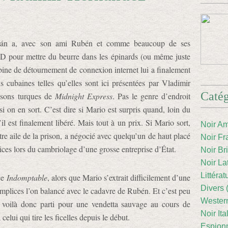
urán a, avec son ami Rubén et comme beaucoup de ses
 D pour mettre du beurre dans les épinards (ou même juste
bine de détournement de connexion internet lui a finalement
ns cubaines telles qu’elles sont ici présentées par Vladimir
Catég
isons turques de
Midnight Express
. Pas le genre d’endroit
 on en sort. C’est dire si Mario est surpris quand, loin du
il est finalement libéré. Mais tout à un prix. Si Mario sort,
Noir Am
re aile de la prison, a négocié avec quelqu’un de haut placé
Noir Fr
vices lors du cambriolage d’une grosse entreprise d’État.
Noir Br
Noir La
Littéra
ce
Indomptable
, alors que Mario s’extrait difficilement d’une
Divers 
omplices l’on balancé avec le cadavre de Rubén. Et c’est peu
Western
 voilà donc parti pour une vendetta sauvage au cours de
Noir Ita
celui qui tire les ficelles depuis le début.
Espion