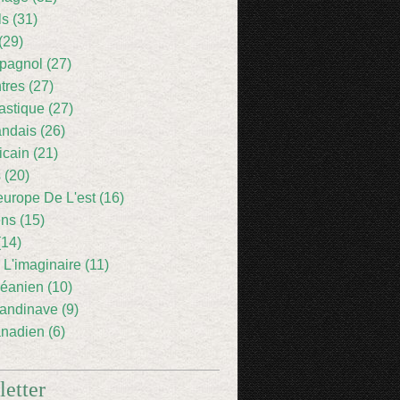
ls (31)
(29)
pagnol (27)
res (27)
astique (27)
andais (26)
icain (21)
 (20)
europe De L'est (16)
ens (15)
(14)
 L'imaginaire (11)
éanien (10)
andinave (9)
nadien (6)
etter