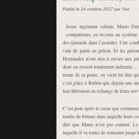
Publié le
14 octobre 2017
par Yan
Jeune ingénieur cubain, Mario D
compatriotes, eu recours au système
des épinards dans l’assiette). Une com
valu de partir en prison. Et les priso
Hernández n’ont rien à envier aux pr
dont on ressort totalement indemne… si
terme de sa peine, on vient lui dire qu’
c’est grâce à Rubén qui, depuis une aut
leur libération en échange de leurs ser
C’est juste après le casse que commen
tombe de fortune dans laquelle leurs c
dire que Mario n’est pas content. Le
laquelle il va tenter de remonter jusqu’à 