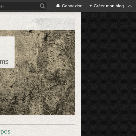
Connexion
+
Créer mon blog
rms
opos