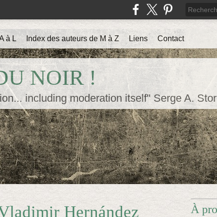
A à L
Index des auteurs de M à Z
Liens
Contact
U NOIR !
ion... including moderation itself" Serge A. Sto
 Vladimir Hernández
À pr