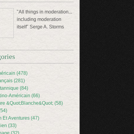
"All things in moderation...
including moderation
itself" Serge A. Storms
ories
éricain (478)
ançais (281)
itannique (84)
tino-Américain (66)
ture &Quot;Blanche&Quot; (58)
(54)
 Et Aventures (47)
lien (33)
nage (32)