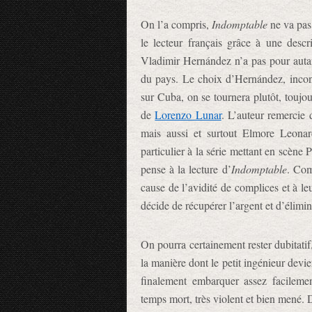
On l’a compris,
Indomptable
ne va pas 
le lecteur français grâce à une descr
Vladimir Hernández n’a pas pour autant
du pays. Le choix d’Hernández, inconte
sur Cuba, on se tournera plutôt, toujo
de
Lorenzo Lunar
. L’auteur remercie
mais aussi et surtout Elmore Leonar
particulier à la série mettant en scène
pense à la lecture d’
Indomptable
. Com
cause de l’avidité de complices et à leu
décide de récupérer l’argent et d’élimi
On pourra certainement rester dubitatif
la manière dont le petit ingénieur devie
finalement embarquer assez facilemen
temps mort, très violent et bien mené. 