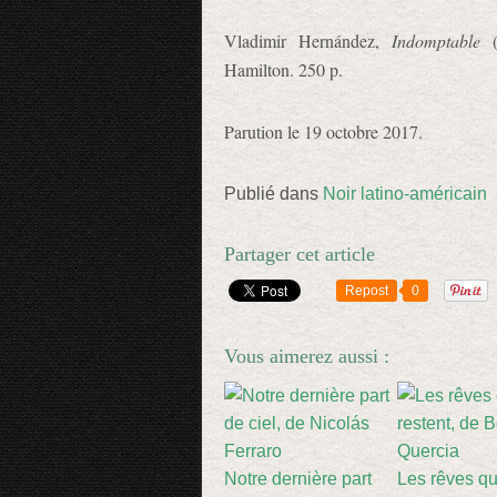
Vladimir Hernández,
Indomptable
Hamilton. 250 p.
Parution le 19 octobre 2017.
Publié dans
Noir latino-américain
Partager cet article
Repost
0
Vous aimerez aussi :
Notre dernière part
Les rêves qu