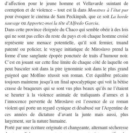
d’affection pour le jeune homme et Vellavarde suintant de
corruption et de violence – tout est là dans
Monstres à l’état pur
pour évoquer le cinéma de Sam Peckinpah, que ce soit
La horde
sauvage
ou
Apportez-moi la tête d’Alfredo Garcia
.
Dans cette province éloignée du Chaco qui semble obéir à des lois
qui ne sont pas celles du reste du pays et où chaque homme croisé
représente une menace potentielle, qu’il soit fermier, truand
patenté ou policier, le voyage initiatique de Miroslavo prend la
forme d’une sanglante épopée ponctuée de traits d’humour noir.
C’est en jouant sur cette fine limite de chaque côté de laquelle on
peut basculer soit dans la pire ignominie soit dans le plus grand
guignol que Molfino réussit son roman. Cet équilibre précaire
toujours maintenu jusqu’à un final apocalyptique qui voit la bêtise
crasse de braqueurs qui se sont vus plus beaux qu’ils ne l’étaient
se heurter à la violence animale de trafiquants d’armes et à
l’innocence pervertie de Miroslavo est l’essence de ce roman
violent qui porte un regard cynique et désabusé sur l’Argentine de
ces années de dictature d’avant la junte mais aussi, plus
largement, sur la nature humaine.
Porté par une écriture originale et changeante, alternant sécheresse