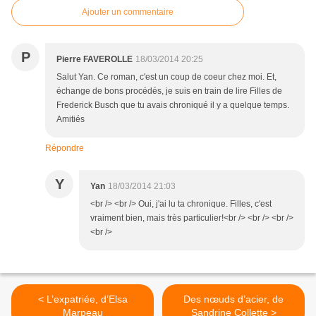
Ajouter un commentaire
P
Pierre FAVEROLLE
18/03/2014 20:25
Salut Yan. Ce roman, c'est un coup de coeur chez moi. Et,
échange de bons procédés, je suis en train de lire Filles de
Frederick Busch que tu avais chroniqué il y a quelque temps.
Amitiés
Répondre
Y
Yan
18/03/2014 21:03
<br /> <br /> Oui, j'ai lu ta chronique. Filles, c'est
vraiment bien, mais très particulier!<br /> <br /> <br />
<br />
< L’expatriée, d’Elsa
Des nœuds d’acier, de
Marpeau
Sandrine Collette >