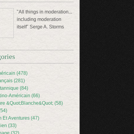
"All things in moderation...
including moderation
itself" Serge A. Storms
ories
éricain (478)
ançais (281)
itannique (84)
tino-Américain (66)
ture &Quot;Blanche&Quot; (58)
(54)
 Et Aventures (47)
lien (33)
nage (32)