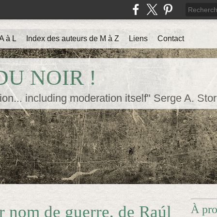
A à L
Index des auteurs de M à Z
Liens
Contact
U NOIR !
ion... including moderation itself" Serge A. Sto
r nom de guerre, de Raúl
À pr