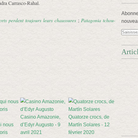
ndra Carrasco-Rahal.
Abonnez
rts perdent toujours leurs chaussures
;
Patagonia tchou-
nouveau
Artic
Casino Amazonie,
Quatorze crocs, de
i nous
d’Edyr Augusto - 9
Martín Solares - 12
oris
avril 2021
février 2020