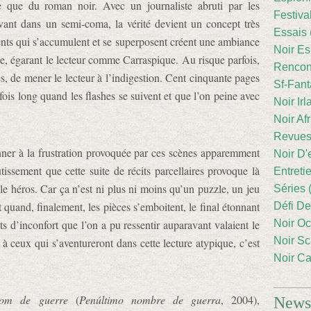
e que du roman noir. Avec un journaliste abruti par les
Festiva
vant dans un semi-coma, la vérité devient un concept très
Essais 
rents qui s’accumulent et se superposent créent une ambiance
Noir Es
ie, égarant le lecteur comme Carraspique. Au risque parfois,
Rencont
s, de mener le lecteur à l’indigestion. Cent cinquante pages
Sf-Fant
fois long quand les flashes se suivent et que l’on peine avec
Noir Irl
Noir Afr
Revues
onner à la frustration provoquée par ces scènes apparemment
Noir D'
tissement que cette suite de récits parcellaires provoque là
Entreti
le héros. Car ça n’est ni plus ni moins qu’un puzzle, un jeu
Séries 
 quand, finalement, les pièces s’emboitent, le final étonnant
Défi De
s d’inconfort que l’on a pu ressentir auparavant valaient le
Noir Oc
Noir Sc
 à ceux qui s’aventureront dans cette lecture atypique, c’est
Noir Ca
nom de guerre
(
Penúltimo nombre de guerra
, 2004),
Newsl