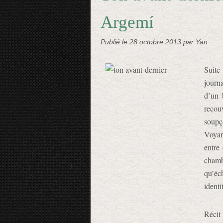
Argemí
Publié le
28 octobre 2013
par Yan
Suite
journ
d’un 
recou
soupç
Voyan
entre
chamb
qu’éc
identi
Récit