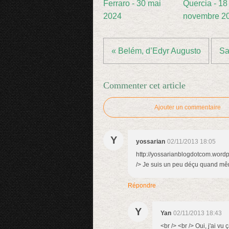
Ferraro - 30 mai
Quercia - 18
2024
novembre 2
« Belém, d’Edyr Augusto
Sa
Commenter cet article
Ajouter un commentaire
Y
yossarian
02/11/2013 18:05
http://yossarianblogdotcom.word
/> Je suis un peu déçu quand m
Répondre
Y
Yan
02/11/2013 18:43
<br /> <br /> Oui, j'ai vu