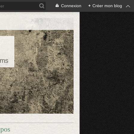
Connexion
+
Créer mon blog
rms
opos