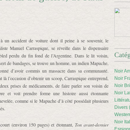
 à un accident de voiture dont il peine à se souvenir, le
aliste Manuel Carraspique, se réveille dans le dispensaire
Catég
bled perdu du fin fond de l’Argentine. Dans le lit voisin,
vert de bandages, se trouve un homme, un indien Mapuche,
onné d’avoir commis un massacre dans sa communauté.
Noir Am
t là l’occasion d’obtenir un scoop, Carraspique entreprend,
Noir Fr
 deux prises de médicaments, de faire parler son voisin de
Noir Br
re et voit prendre forme une histoire aussi étonnante
Noir La
Littéra
hevelée, comme si le Mapuche d’à côté possédait plusieurs
Divers 
tés.
Western
Noir Ita
 court (environ 150 pages) et étonnant,
Ton avant-dernier
Espion