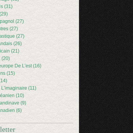
ls (31)
(29)
pagnol (27)
res (27)
astique (27)
andais (26)
icain (21)
 (20)
europe De L'est (16)
ens (15)
(14)
 L'imaginaire (11)
éanien (10)
andinave (9)
nadien (6)
etter