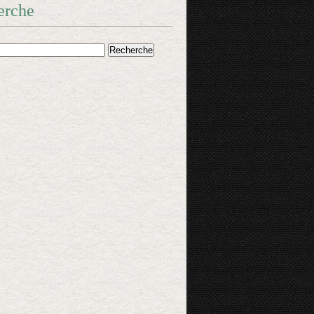
erche