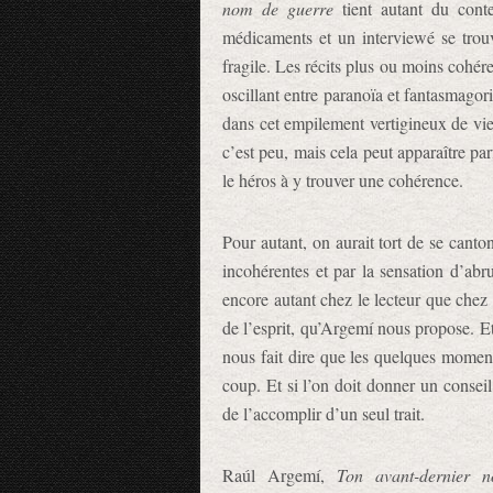
nom de guerre
tient autant du cont
médicaments et un interviewé se trou
fragile. Les récits plus ou moins cohé
oscillant entre paranoïa et fantasmagor
dans cet empilement vertigineux de vie
c’est peu, mais cela peut apparaître par
le héros à y trouver une cohérence.
Pour autant, on aurait tort de se cant
incohérentes et par la sensation d’abru
encore autant chez le lecteur que chez 
de l’esprit, qu’Argemí nous propose. Et
nous fait dire que les quelques moment
coup. Et si l’on doit donner un conseil
de l’accomplir d’un seul trait.
Raúl Argemí,
Ton avant-dernier 