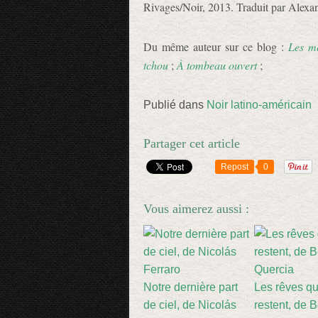
Rivages/Noir, 2013. Traduit par Alexa
Du même auteur sur ce blog :
Les mo
tchou
;
À tombeau ouvert
;
Publié dans
Noir latino-américain
Partager cet article
Repost
0
Vous aimerez aussi :
Notre dernière part
Les rêves qu
de ciel, de Nicolás
restent, de B