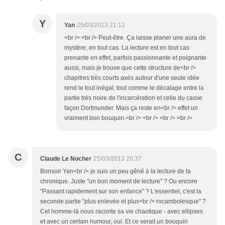
Y
Yan
25/03/2013 21:12
<br /> <br /> Peut-être. Ça laisse planer une aura de
mystère, en tout cas. La lecture est en tout cas
prenante en effet, parfois passionnante et poignante
aussi, mais je trouve que cette structure de<br />
chapitres très courts axés autour d'une seule idée
rend le tout inégal, tout comme le décalage entre la
partie très noire de l'incarcération et celle du casse
façon Dortmunder. Mais ça reste en<br /> effet un
vraiment bon bouquin.<br /> <br /> <br /> <br />
C
Claude Le Nocher
25/03/2013 20:37
Bonsoir Yan<br /> je suis un peu gêné à la lecture de ta
chronique. Juste "un bon moment de lecture" ? Ou encore
"Passant rapidement sur son enfance" ? L'essentiel, c'est la
seconde partie "plus enlevée et plus<br /> rocambolesque" ?
Cet homme-là nous raconte sa vie chaotique - avec ellipses
et avec un certain humour, oui. Et ce serait un bouquin