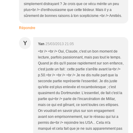
simplement distrayant ? Je crois que ce vécu mérite un peu
plus<br /> d'enthousiasme que cette tiédeur. Mais il y a
sûrement de bonnes raisons à ton scepticisme.<br /> Amitiés.
Répondre
Y
Yan
25/03/2013 21:05
<br /> <br /> Oui, Claude, c'est un bon moment de
lecture, parfois passionnant, mais pas tout le temps.
Quand je dis qu'il passe rapidement sur son enfance,
c'est juste un fait : cette partie s'arrête avant la<br />
p.50.<br /> <br /> <br /> Je ne dis nulle part que la
seconde partie représente l'essentiel. Je dis juste
qu'elle est plus enlevée et rocambolesque ; c'est
quasiment du Dortmunder. L'essentiel, de fait c'est la
partie qui<br /> parle de l'incarcération de Millar,
mais ce qui est gênant, ce sont toutes ces ellipses.
On voudrait en savoir plus sur son engagement
avant son emprisonnement, sur le réseau qui lui a
permis de<br /> rejoindre les USA... Cela m'a
manqué et cela fait que je ne suis apparemment pas