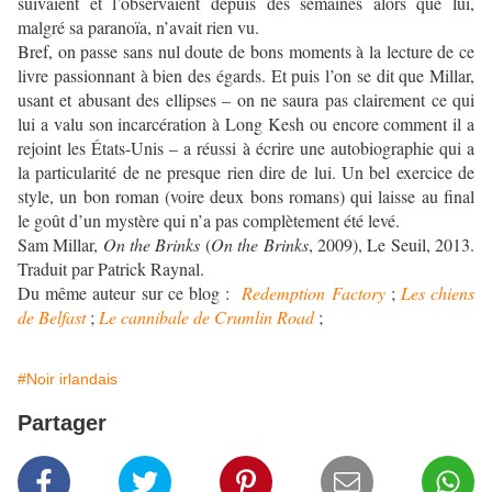
suivaient et l’observaient depuis des semaines alors que lui,
malgré sa paranoïa, n’avait rien vu.
Bref, on passe sans nul doute de bons moments à la lecture de ce
livre passionnant à bien des égards. Et puis l’on se dit que Millar,
usant et abusant des ellipses – on ne saura pas clairement ce qui
lui a valu son incarcération à Long Kesh ou encore comment il a
rejoint les États-Unis – a réussi à écrire une autobiographie qui a
la particularité de ne presque rien dire de lui. Un bel exercice de
style, un bon roman (voire deux bons romans) qui laisse au final
le goût d’un mystère qui n’a pas complètement été levé.
Sam Millar,
On the Brinks
(
On the Brinks
, 2009), Le Seuil, 2013.
Traduit par Patrick Raynal.
Du même auteur sur ce blog :
Redemption Factory
;
Les chiens
de Belfast
;
Le cannibale de Crumlin Road
;
#Noir irlandais
Partager